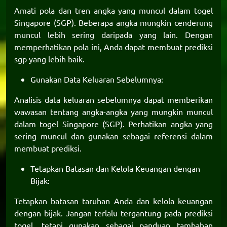
Amati pola dan tren angka yang muncul dalam togel
Singapore (SGP). Beberapa angka mungkin cenderung
muncul lebih sering daripada yang lain. Dengan
memperhatikan pola ini, Anda dapat membuat
prediksi
sgp
yang lebih baik.
Gunakan Data Keluaran Sebelumnya:
Analisis data keluaran sebelumnya dapat memberikan
wawasan tentang angka-angka yang mungkin muncul
dalam togel Singapore (SGP). Perhatikan angka yang
sering muncul dan gunakan sebagai referensi dalam
membuat prediksi.
Tetapkan Batasan dan Kelola Keuangan dengan
Bijak:
Tetapkan batasan taruhan Anda dan kelola keuangan
dengan bijak. Jangan terlalu tergantung pada prediksi
togel, tetapi gunakan sebagai panduan tambahan