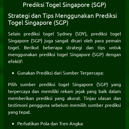
Prediksi Togel Singapore (SGP)
Strategi dan Tips Menggunakan Prediksi
Togel Singapore (SGP)
Selain prediksi togel Sydney (SDY), prediksi togel
Singapore (SGP) juga sangat dicari oleh para pemain
togel. Berikut beberapa strategi dan tips untuk
menggunakan prediksi togel Singapore (SGP) dengan
efektif:
Gunakan Prediksi dari Sumber Terpercaya:
Pilih sumber prediksi togel Singapore (SGP) yang
terpercaya dan memiliki rekam jejak yang baik dalam
memberikan prediksi yang akurat. Tinjau ulasan dan
testimoni pengguna sebelum memilih sumber prediksi
yang tepat.
Perhatikan Pola dan Tren Angka: