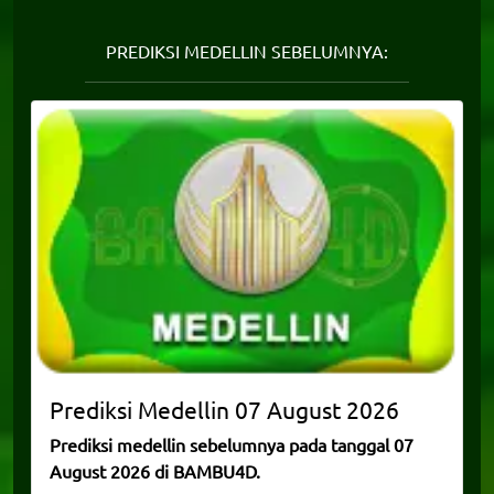
PREDIKSI MEDELLIN SEBELUMNYA:
Prediksi
Medellin
07 August 2026
Prediksi medellin sebelumnya pada tanggal 07
August 2026 di BAMBU4D.