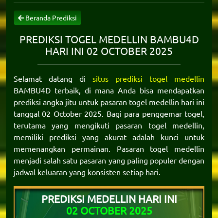
Beranda Prediksi
PREDIKSI TOGEL MEDELLIN BAMBU4D
HARI INI 02 OCTOBER 2025
Selamat datang di
situs prediksi togel medellin
BAMBU4D terbaik, di mana Anda bisa mendapatkan
prediksi angka jitu untuk pasaran togel medellin hari ini
tanggal 02 October 2025. Bagi para penggemar togel,
terutama yang mengikuti pasaran togel medellin,
memiliki prediksi yang akurat adalah kunci untuk
memenangkan permainan. Pasaran togel medellin
menjadi salah satu pasaran yang paling populer dengan
jadwal keluaran yang konsisten setiap hari.
PREDIKSI MEDELLIN HARI INI
02 OCTOBER 2025