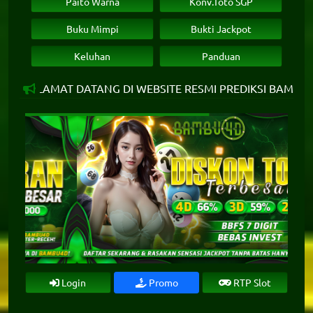
Paito Warna
Konv.Toto SGP
Buku Mimpi
Bukti Jackpot
Keluhan
Panduan
SELAMAT DATANG DI WEBSITE RESMI PREDIKSI BAMBU4D - PR
Login
Promo
RTP Slot