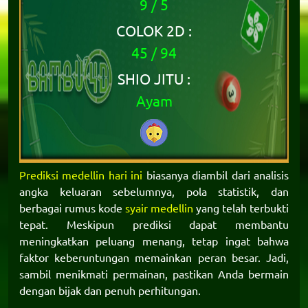
9 / 5
COLOK 2D :
45 / 94
SHIO JITU :
Ayam
Prediksi medellin hari ini
biasanya diambil dari analisis
angka keluaran sebelumnya, pola statistik, dan
berbagai rumus kode
syair medellin
yang telah terbukti
tepat. Meskipun prediksi dapat membantu
meningkatkan peluang menang, tetap ingat bahwa
faktor keberuntungan memainkan peran besar. Jadi,
sambil menikmati permainan, pastikan Anda bermain
dengan bijak dan penuh perhitungan.