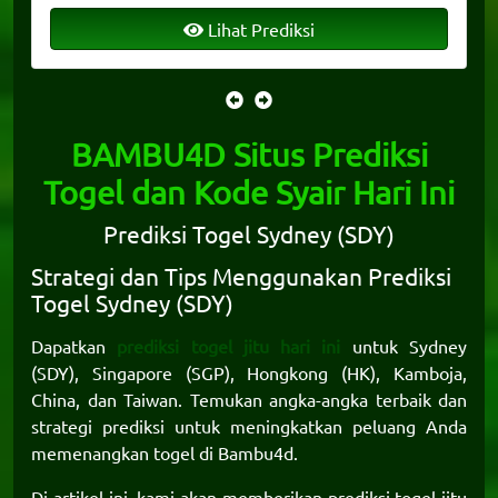
Lihat Prediksi
BAMBU4D Situs Prediksi
Togel dan Kode Syair Hari Ini
Prediksi Togel Sydney (SDY)
Strategi dan Tips Menggunakan Prediksi
Togel Sydney (SDY)
Dapatkan
prediksi togel jitu hari ini
untuk Sydney
(SDY), Singapore (SGP), Hongkong (HK), Kamboja,
China, dan Taiwan. Temukan angka-angka terbaik dan
strategi prediksi untuk meningkatkan peluang Anda
memenangkan togel di
Bambu4d
.
Di artikel ini, kami akan memberikan prediksi togel jitu