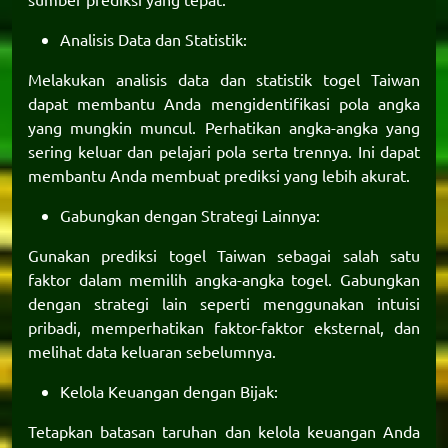
Analisis Data dan Statistik:
Melakukan analisis data dan statistik togel Taiwan
dapat membantu Anda mengidentifikasi pola angka
yang mungkin muncul. Perhatikan angka-angka yang
sering keluar dan pelajari pola serta trennya. Ini dapat
membantu Anda membuat prediksi yang lebih akurat.
Gabungkan dengan Strategi Lainnya:
Gunakan prediksi togel Taiwan sebagai salah satu
faktor dalam memilih angka-angka togel. Gabungkan
dengan strategi lain seperti menggunakan intuisi
pribadi, memperhatikan faktor-faktor eksternal, dan
melihat data keluaran sebelumnya.
Kelola Keuangan dengan Bijak:
Tetapkan batasan taruhan dan kelola keuangan Anda