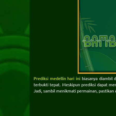
Prediksi medellin hari ini
biasanya diambil d
terbukti tepat. Meskipun prediksi dapat 
Jadi, sambil menikmati permainan, pastikan