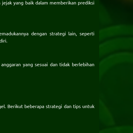
 jejak yang baik dalam memberikan prediksi
madukannya dengan strategi lain, seperti
iri.
 anggaran yang sesuai dan tidak berlebihan
gel. Berikut beberapa strategi dan tips untuk