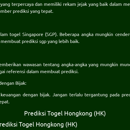
 yang terpercaya dan memiliki rekam jejak yang baik dalam me
mber prediksi yang tepat.
lam togel Singapore (SGP). Beberapa angka mungkin cenderun
at membuat
prediksi sgp
yang lebih baik.
memberikan wawasan tentang angka-angka yang mungkin muncu
ai referensi dalam membuat prediksi.
dengan Bijak:
keuangan dengan bijak. Jangan terlalu tergantung pada pred
epat.
Prediksi Togel Hongkong (HK)
rediksi Togel Hongkong (HK)