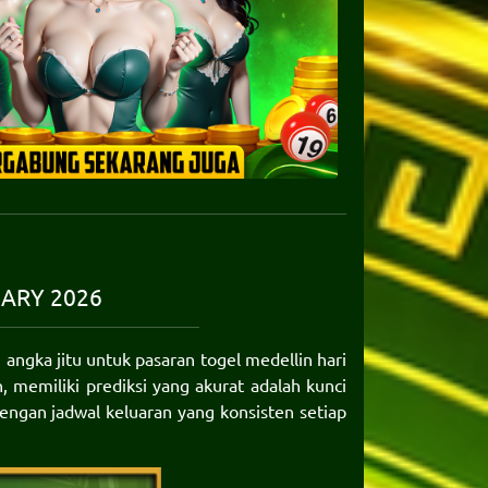
UARY 2026
ngka jitu untuk pasaran togel medellin hari
 memiliki prediksi yang akurat adalah kunci
ngan jadwal keluaran yang konsisten setiap