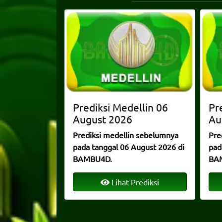
llin
07
Prediksi
Medellin
06
Pr
August 2026
Au
n sebelumnya
Prediksi medellin sebelumnya
Pre
August 2026 di
pada tanggal 06 August 2026 di
pad
BAMBU4D.
BA
rediksi
Lihat Prediksi