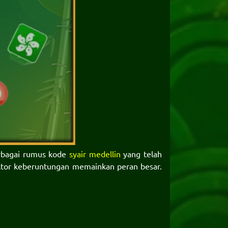
berbagai rumus kode
syair medellin
yang telah
ktor keberuntungan memainkan peran besar.