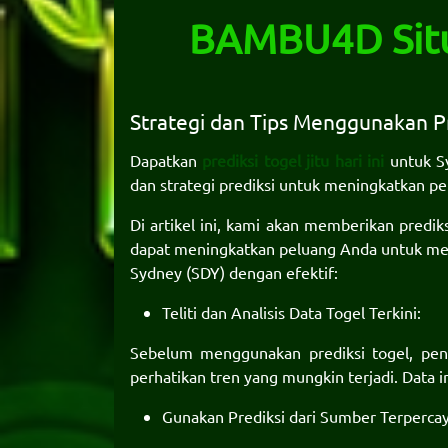
BAMBU4D Situs
Strategi dan Tips Menggunakan Pr
Dapatkan
prediksi togel jitu hari ini
untuk Sy
dan strategi prediksi untuk meningkatkan 
Di artikel ini, kami akan memberikan predik
dapat meningkatkan peluang Anda untuk m
Sydney
(SDY) dengan efektif:
Teliti dan Analisis Data Togel Terkini:
Sebelum menggunakan
prediksi togel
, pen
perhatikan tren yang mungkin terjadi. Data
Gunakan Prediksi dari Sumber Terpercay