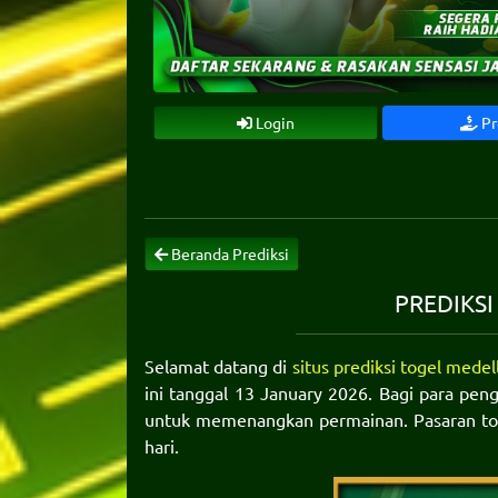
Login
Pr
Beranda Prediksi
PREDIKSI
Selamat datang di
situs prediksi togel medel
ini tanggal 13 January 2026. Bagi para pen
untuk memenangkan permainan. Pasaran toge
hari.