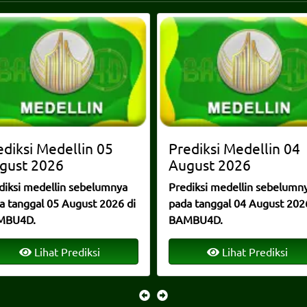
ediksi
Medellin
05
Prediksi
Medellin
04
gust 2026
August 2026
diksi medellin sebelumnya
Prediksi medellin sebelumn
a tanggal 05 August 2026 di
pada tanggal 04 August 202
MBU4D.
BAMBU4D.
Lihat Prediksi
Lihat Prediksi