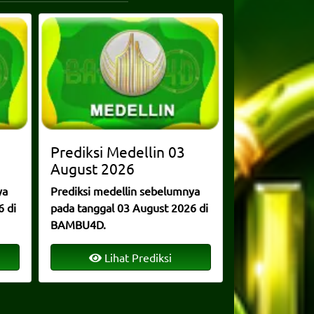
Prediksi
Medellin
03
Prediksi
Me
August 2026
August 20
ya
Prediksi medellin sebelumnya
Prediksi mede
6 di
pada tanggal 03 August 2026 di
pada tanggal 
BAMBU4D.
BAMBU4D.
Lihat Prediksi
Liha