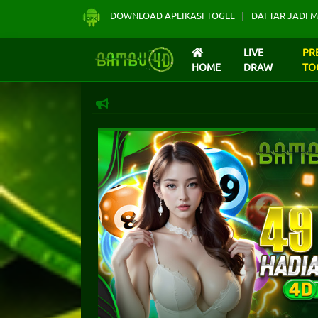
DOWNLOAD APLIKASI TOGEL
DAFTAR JADI 
LIVE
PR
HOME
DRAW
TO