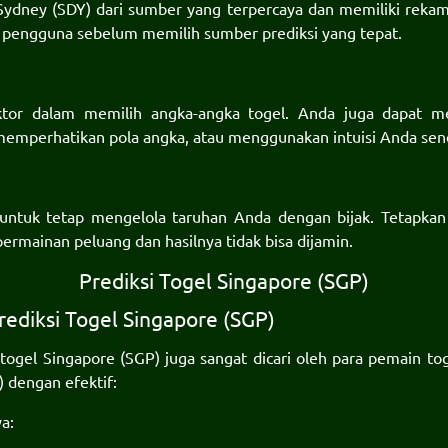
Sydney (SDY) dari sumber yang terpercaya dan memiliki rekam
ri pengguna sebelum memilih sumber prediksi yang tepat.
ktor dalam memilih angka-angka togel. Anda juga dapat me
mperhatikan pola angka, atau menggunakan intuisi Anda send
untuk tetap mengelola taruhan Anda dengan bijak. Tetapkan
ermainan peluang dan hasilnya tidak bisa dijamin.
Prediksi Togel Singapore (SGP)
ediksi Togel Singapore (SGP)
 togel Singapore (SGP) juga sangat dicari oleh para pemain to
 dengan efektif:
a: