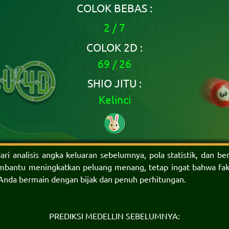
COLOK BEBAS :
2 / 7
COLOK 2D :
69 / 26
SHIO JITU :
Kelinci
ari analisis angka keluaran sebelumnya, pola statistik, dan 
membantu meningkatkan peluang menang, tetap ingat bahwa fa
 Anda bermain dengan bijak dan penuh perhitungan.
PREDIKSI MEDELLIN SEBELUMNYA: