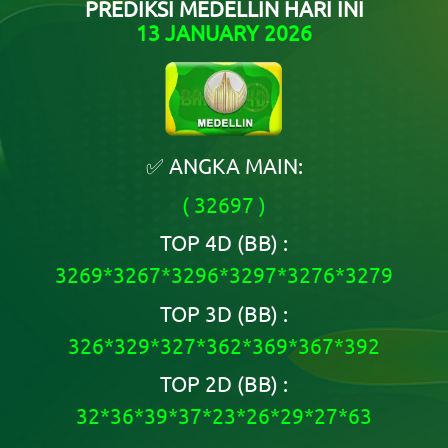
PREDIKSI MEDELLIN HARI INI
13 JANUARY 2026
✅ ANGKA MAIN:
( 32697 )
TOP 4D (BB) :
3269*3267*3296*3297*3276*3279
TOP 3D (BB) :
326*329*327*362*369*367*392
TOP 2D (BB) :
32*36*39*37*23*26*29*27*63