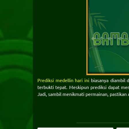
Prediksi medellin hari ini
biasanya diambil d
terbukti tepat. Meskipun prediksi dapat 
Jadi, sambil menikmati permainan, pastikan