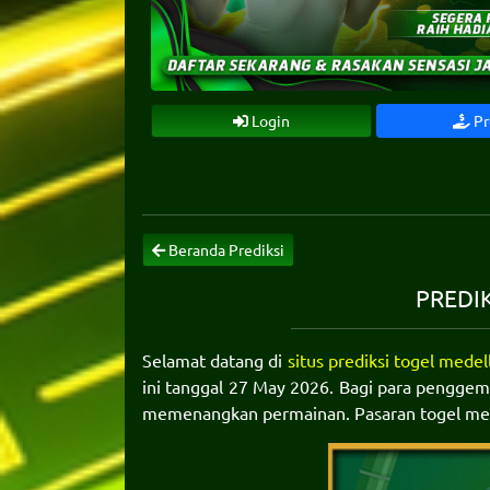
Login
Pr
Beranda Prediksi
PREDIK
Selamat datang di
situs prediksi togel medel
ini tanggal 27 May 2026. Bagi para penggema
memenangkan permainan. Pasaran togel medel