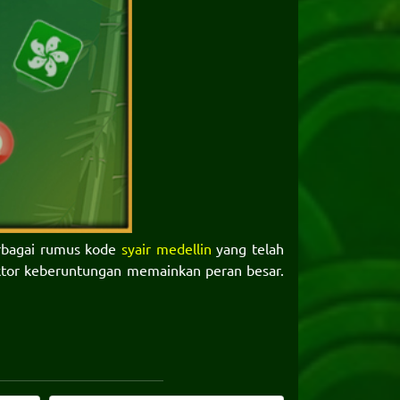
berbagai rumus kode
syair medellin
yang telah
ktor keberuntungan memainkan peran besar.