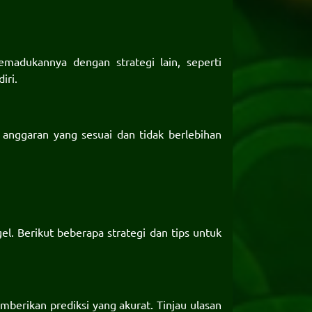
madukannya dengan strategi lain, seperti
iri.
 anggaran yang sesuai dan tidak berlebihan
gel. Berikut beberapa strategi dan tips untuk
mberikan prediksi yang akurat. Tinjau ulasan