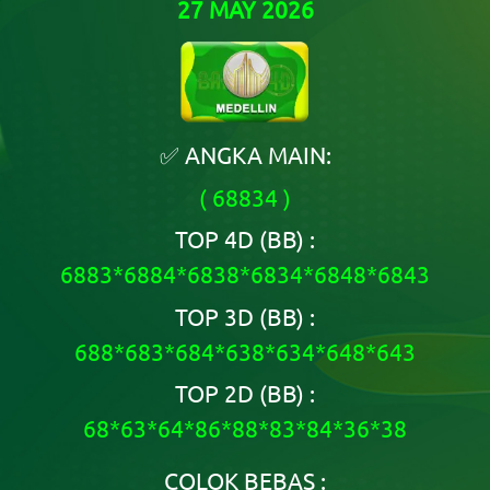
27 MAY 2026
✅ ANGKA MAIN:
( 68834 )
TOP 4D (BB) :
6883*6884*6838*6834*6848*6843
TOP 3D (BB) :
688*683*684*638*634*648*643
TOP 2D (BB) :
68*63*64*86*88*83*84*36*38
COLOK BEBAS :