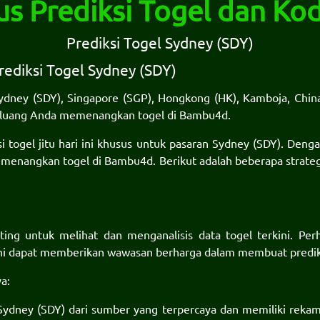
 Prediksi Togel dan Kode 
Prediksi Togel Sydney (SDY)
ediksi Togel Sydney (SDY)
dney (SDY), Singapore (SGP), Hongkong (HK), Kamboja, Chin
peluang Anda memenangkan togel di
Bambu4d
.
si togel jitu hari ini khusus untuk pasaran Sydney (SDY). Deng
emenangkan togel di
Bambu4d
. Berikut adalah beberapa strat
ting untuk melihat dan menganalisis data togel terkini. Pe
 ini dapat memberikan wawasan berharga dalam membuat predik
a:
Sydney (SDY) dari sumber yang terpercaya dan memiliki rekam