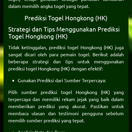
dalam memilih angka togel yang tepat.
Prediksi Togel Hongkong (HK)
Strategi dan Tips Menggunakan Prediksi
Togel Hongkong (HK)
Tidak ketinggalan,
prediksi togel Hongkong
(HK) juga
sangat dicari oleh para pemain togel. Berikut adalah
beberapa strategi dan tips untuk menggunakan
prediksi togel Hongkong (HK) dengan efektif:
Gunakan Prediksi dari Sumber Terpercaya:
Pilih sumber prediksi togel Hongkong (HK) yang
terpercaya dan memiliki rekam jejak yang baik dalam
memberikan prediksi yang akurat. Pastikan untuk
membaca ulasan dan testimoni pengguna sebelum
memilih sumber prediksi yang tepat.