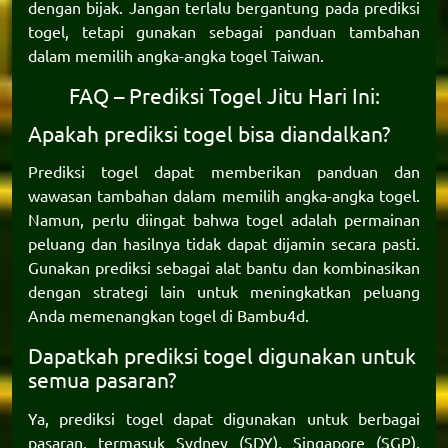
dengan bijak. Jangan terlalu bergantung pada prediksi
togel, tetapi gunakan sebagai panduan tambahan
dalam memilih angka-angka togel Taiwan.
FAQ – Prediksi Togel Jitu Hari Ini:
Apakah prediksi togel bisa diandalkan?
Prediksi togel dapat memberikan panduan dan
wawasan tambahan dalam memilih angka-angka togel.
Namun, perlu diingat bahwa togel adalah permainan
peluang dan hasilnya tidak dapat dijamin secara pasti.
Gunakan prediksi sebagai alat bantu dan kombinasikan
dengan strategi lain untuk meningkatkan peluang
Anda memenangkan togel di
Bambu4d
.
Dapatkah prediksi togel digunakan untuk
semua pasaran?
Ya, prediksi togel dapat digunakan untuk berbagai
pasaran, termasuk Sydney (SDY), Singapore (SGP),