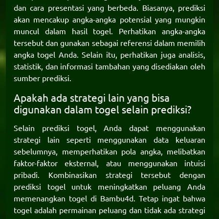
dan cara presentasi yang berbeda. Biasanya, prediksi
akan mencakup angka-angka potensial yang mungkin
muncul dalam hasil togel. Perhatikan angka-angka
tersebut dan gunakan sebagai referensi dalam memilih
angka togel Anda. Selain itu, perhatikan juga analisis,
statistik, dan informasi tambahan yang disediakan oleh
sumber prediksi.
Apakah ada strategi lain yang bisa
digunakan dalam togel selain prediksi?
Selain prediksi togel, Anda dapat menggunakan
strategi lain seperti menggunakan data keluaran
sebelumnya, memperhatikan pola angka, melibatkan
faktor-faktor eksternal, atau menggunakan intuisi
pribadi. Kombinasikan strategi tersebut dengan
prediksi togel untuk meningkatkan peluang Anda
memenangkan togel di
Bambu4d
. Tetap ingat bahwa
togel adalah permainan peluang dan tidak ada strategi