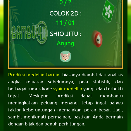
0 / 2
COLOK 2D :
11 / 01
SHIO JITU :
Anjing
Prediksi medellin hari ini
biasanya diambil dari analisis
angka keluaran sebelumnya, pola statistik, dan
berbagai rumus kode
syair medellin
yang telah terbukti
tepat. Meskipun prediksi dapat membantu
meningkatkan peluang menang, tetap ingat bahwa
faktor keberuntungan memainkan peran besar. Jadi,
sambil menikmati permainan, pastikan Anda bermain
dengan bijak dan penuh perhitungan.