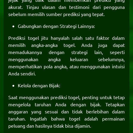
akurat. Tinjau ulasan dan testimoni dari pengguna
sebelum memilih sumber prediksi yang tepat.
Gabungkan dengan Strategi Lainnya:
Prediksi togel jitu
hanyalah salah satu faktor dalam
memilih angka-angka togel. Anda juga dapat
memadukannya dengan strategi lain, seperti
menggunakan angka keluaran sebelumnya,
memperhatikan pola angka, atau menggunakan intuisi
Anda sendiri.
Kelola dengan Bijak:
Saat menggunakan prediksi togel, penting untuk tetap
mengelola taruhan Anda dengan bijak. Tetapkan
anggaran yang sesuai dan tidak berlebihan dalam
taruhan. Ingatlah bahwa togel adalah permainan
peluang dan hasilnya tidak bisa dijamin.