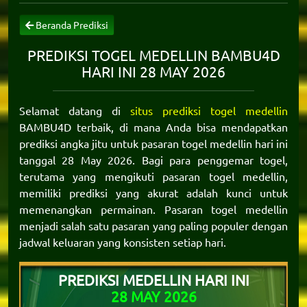
Beranda Prediksi
PREDIKSI TOGEL MEDELLIN BAMBU4D
HARI INI 28 MAY 2026
Selamat datang di
situs prediksi togel medellin
BAMBU4D terbaik, di mana Anda bisa mendapatkan
prediksi angka jitu untuk pasaran togel medellin hari ini
tanggal 28 May 2026. Bagi para penggemar togel,
terutama yang mengikuti pasaran togel medellin,
memiliki prediksi yang akurat adalah kunci untuk
memenangkan permainan. Pasaran togel medellin
menjadi salah satu pasaran yang paling populer dengan
jadwal keluaran yang konsisten setiap hari.
PREDIKSI MEDELLIN HARI INI
28 MAY 2026