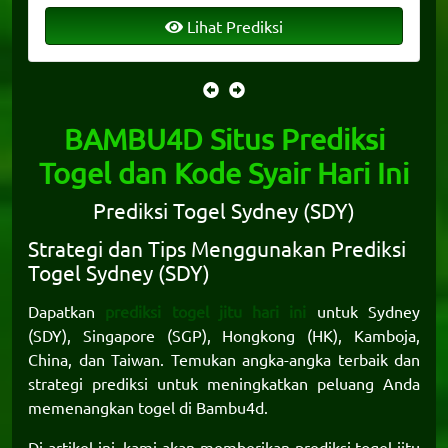
Lihat Prediksi
BAMBU4D Situs Prediksi
Togel dan Kode Syair Hari Ini
Prediksi Togel Sydney (SDY)
Strategi dan Tips Menggunakan Prediksi
Togel Sydney (SDY)
Dapatkan
prediksi togel jitu hari ini
untuk Sydney
(SDY), Singapore (SGP), Hongkong (HK), Kamboja,
China, dan Taiwan. Temukan angka-angka terbaik dan
strategi prediksi untuk meningkatkan peluang Anda
memenangkan togel di
Bambu4d
.
Di artikel ini, kami akan memberikan prediksi togel jitu