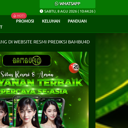
WHATSAPP
SABTU
, 8 AGU 2026
(
10
:
44
:
27
)
HOT!
PROMOSI
KELUHAN
PANDUAN
T
BSITE RESMI PREDIKSI BAMBU4D - PREDIKSI SDY, SGP, TAIW