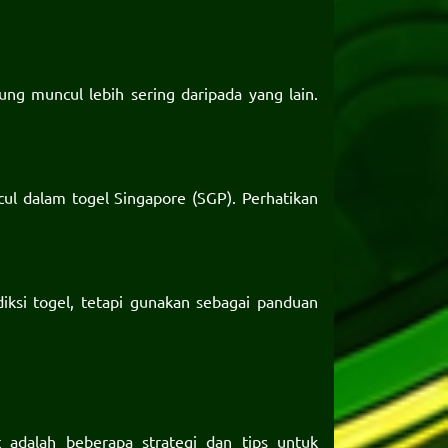
g muncul lebih sering daripada yang lain.
l dalam togel Singapore (SGP). Perhatikan
iksi togel, tetapi gunakan sebagai panduan
 adalah beberapa strategi dan tips untuk