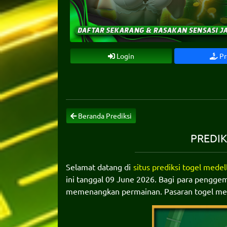
Login
Pr
Beranda Prediksi
PREDIK
Selamat datang di
situs prediksi togel medel
ini tanggal 09 June 2026. Bagi para penggem
memenangkan permainan. Pasaran togel medel