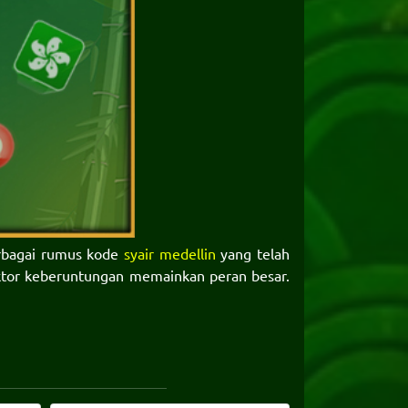
berbagai rumus kode
syair medellin
yang telah
ktor keberuntungan memainkan peran besar.