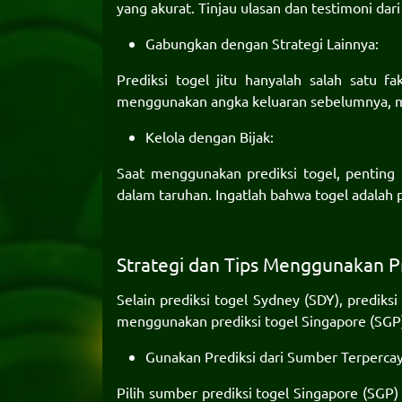
yang akurat. Tinjau ulasan dan testimoni da
Gabungkan dengan Strategi Lainnya:
Prediksi togel jitu
hanyalah salah satu fa
menggunakan angka keluaran sebelumnya, me
Kelola dengan Bijak:
Saat menggunakan prediksi togel, penting 
dalam taruhan. Ingatlah bahwa togel adalah p
Strategi dan Tips Menggunakan Pr
Selain prediksi togel Sydney (SDY), prediksi
menggunakan prediksi togel Singapore (SGP)
Gunakan Prediksi dari Sumber Terpercay
Pilih sumber prediksi togel Singapore (SGP)