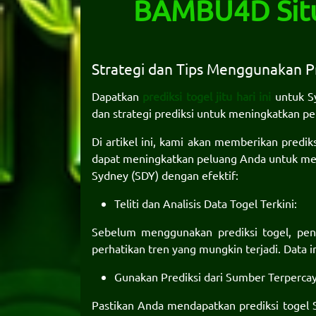
BAMBU4D Situs
Strategi dan Tips Menggunakan Pr
Dapatkan
prediksi togel jitu hari ini
untuk Sy
dan strategi prediksi untuk meningkatkan 
Di artikel ini, kami akan memberikan predik
dapat meningkatkan peluang Anda untuk m
Sydney
(SDY) dengan efektif:
Teliti dan Analisis Data Togel Terkini:
Sebelum menggunakan
prediksi togel
, pen
perhatikan tren yang mungkin terjadi. Data
Gunakan Prediksi dari Sumber Terpercay
Pastikan Anda mendapatkan prediksi togel 