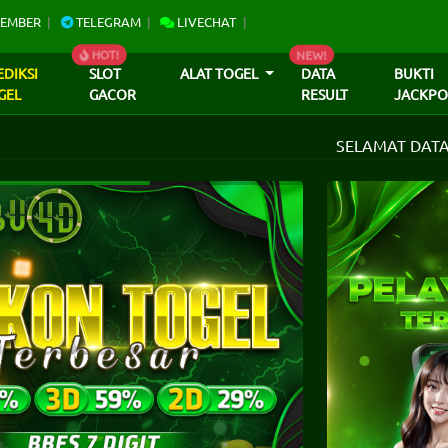
MEMBER
TELEGRAM
LIVECHAT
HOT!
NEW!
EDIKSI
SLOT
ALAT TOGEL
DATA
BUKTI
GEL
GACOR
RESULT
JACKPO
SELAMAT DATANG DI WE