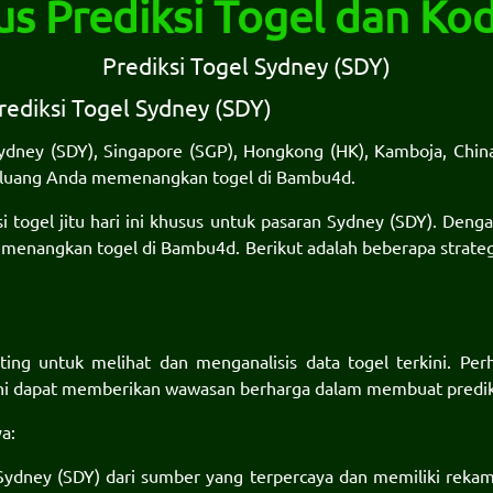
 Prediksi Togel dan Kode 
Prediksi Togel Sydney (SDY)
ediksi Togel Sydney (SDY)
dney (SDY), Singapore (SGP), Hongkong (HK), Kamboja, Chin
peluang Anda memenangkan togel di
Bambu4d
.
si togel jitu hari ini khusus untuk pasaran Sydney (SDY). Deng
emenangkan togel di
Bambu4d
. Berikut adalah beberapa strat
ting untuk melihat dan menganalisis data togel terkini. Pe
 ini dapat memberikan wawasan berharga dalam membuat predik
a:
Sydney (SDY) dari sumber yang terpercaya dan memiliki rekam