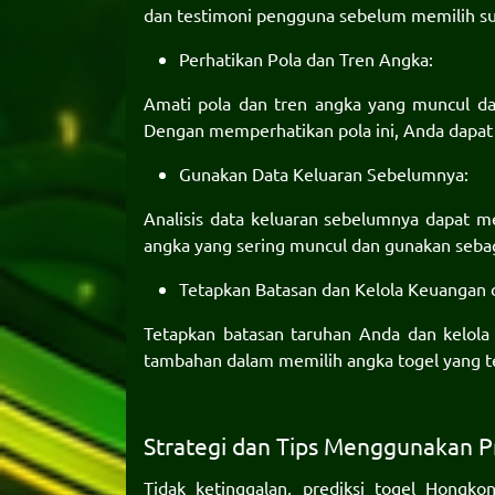
dan testimoni pengguna sebelum memilih su
Perhatikan Pola dan Tren Angka:
Amati pola dan tren angka yang muncul da
Dengan memperhatikan pola ini, Anda dap
Gunakan Data Keluaran Sebelumnya:
Analisis data keluaran sebelumnya dapat 
angka yang sering muncul dan gunakan sebag
Tetapkan Batasan dan Kelola Keuangan 
Tetapkan batasan taruhan Anda dan kelola 
tambahan dalam memilih angka togel yang t
Strategi dan Tips Menggunakan P
Tidak ketinggalan,
prediksi togel Hongko