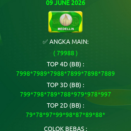
09 JUNE 2026
✅ ANGKA MAIN:
( 79988 )
TOP 4D (BB) :
7998*7989*7988*7899*7898*7889
TOP 3D (BB) :
799*798*789*788*979*978*997
TOP 2D (BB) :
79*78*97*99*98*87*89*88*
COLOK BEBAS :