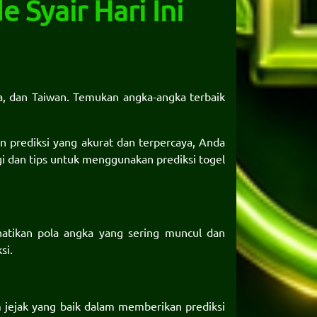
Syair Hari Ini
a, dan Taiwan. Temukan angka-angka terbaik
an prediksi yang akurat dan terpercaya, Anda
egi dan tips untuk menggunakan
prediksi togel
rhatikan pola angka yang sering muncul dan
si.
 jejak yang baik dalam memberikan prediksi