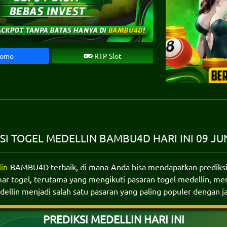
omo
RTP Slot
SI TOGEL MEDELLIN BAMBU4D HARI INI 09 JU
lin
BAMBU4D terbaik, di mana Anda bisa mendapatkan prediksi a
ar togel, terutama yang mengikuti pasaran togel medellin, memi
lin menjadi salah satu pasaran yang paling populer dengan jad
PREDIKSI MEDELLIN HARI INI