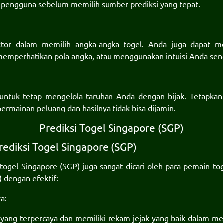
ri pengguna sebelum memilih sumber prediksi yang tepat.
ktor dalam memilih angka-angka togel. Anda juga dapat me
mperhatikan pola angka, atau menggunakan intuisi Anda send
untuk tetap mengelola taruhan Anda dengan bijak. Tetapkan
ermainan peluang dan hasilnya tidak bisa dijamin.
Prediksi Togel Singapore (SGP)
ediksi Togel Singapore (SGP)
 togel Singapore (SGP) juga sangat dicari oleh para pemain to
 dengan efektif:
a:
 yang terpercaya dan memiliki rekam jejak yang baik dalam me