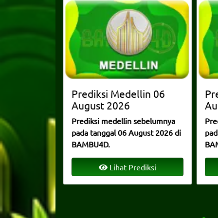
llin
06
Prediksi
Medellin
05
Pr
August 2026
Au
n sebelumnya
Prediksi medellin sebelumnya
Pre
August 2026 di
pada tanggal 05 August 2026 di
pad
BAMBU4D.
BA
rediksi
Lihat Prediksi