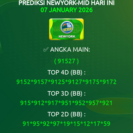
PREDIKSI NEWYORK-MID HARI INI
07 JANUARY 2026
✅ ANGKA MAIN:
( 91527 )
TOP 4D (BB) :
9152*9157*9125*9127*9175*9172
TOP 3D (BB) :
915*912*917*951*952*957*921
TOP 2D (BB) :
91*95*92*97*19*15*12*17*59