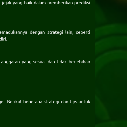
 jejak yang baik dalam memberikan prediksi
madukannya dengan strategi lain, seperti
iri.
 anggaran yang sesuai dan tidak berlebihan
gel. Berikut beberapa strategi dan tips untuk