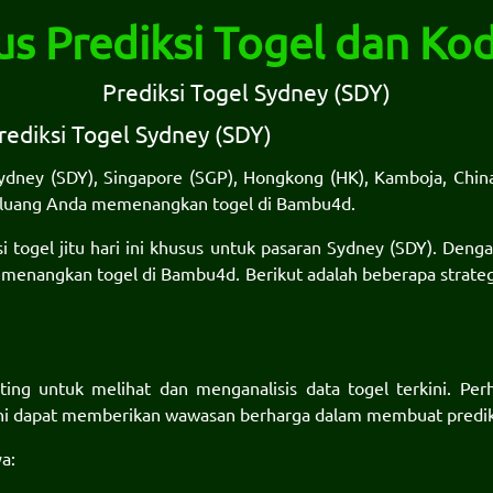
 Prediksi Togel dan Kode 
Prediksi Togel Sydney (SDY)
ediksi Togel Sydney (SDY)
dney (SDY), Singapore (SGP), Hongkong (HK), Kamboja, Chin
peluang Anda memenangkan togel di
Bambu4d
.
si togel jitu hari ini khusus untuk pasaran Sydney (SDY). Deng
emenangkan togel di
Bambu4d
. Berikut adalah beberapa strat
ting untuk melihat dan menganalisis data togel terkini. Pe
 ini dapat memberikan wawasan berharga dalam membuat predik
a: