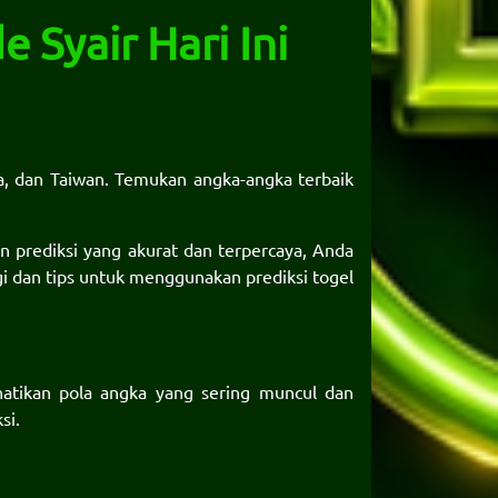
Syair Hari Ini
a, dan Taiwan. Temukan angka-angka terbaik
an prediksi yang akurat dan terpercaya, Anda
egi dan tips untuk menggunakan
prediksi togel
rhatikan pola angka yang sering muncul dan
si.