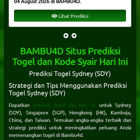
04 August 2026 di BAMBU4D.
Lihat Prediksi
BAMBU4D Situs Prediksi
Togel dan Kode Syair Hari Ini
Prediksi Togel Sydney (SDY)
Strategi dan Tips Menggunakan Prediksi
Togel Sydney (SDY)
Dapatkan
prediksi togel jitu hari ini
untuk Sydney
(SDY), Singapore (SGP), Hongkong (HK), Kamboja,
China, dan Taiwan. Temukan angka-angka terbaik dan
strategi prediksi untuk meningkatkan peluang Anda
memenangkan togel di
Bambu4d
.