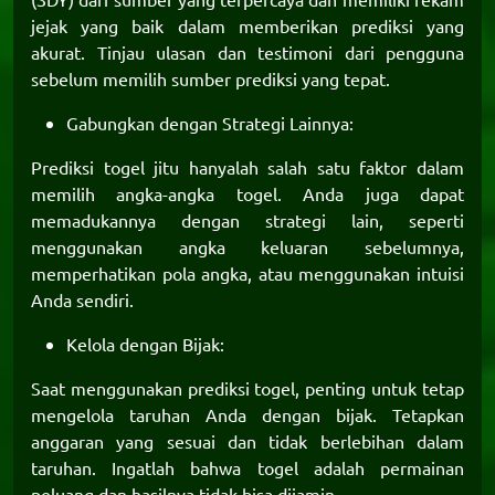
jejak yang baik dalam memberikan prediksi yang
akurat. Tinjau ulasan dan testimoni dari pengguna
sebelum memilih sumber prediksi yang tepat.
Gabungkan dengan Strategi Lainnya:
Prediksi togel jitu
hanyalah salah satu faktor dalam
memilih angka-angka togel. Anda juga dapat
memadukannya dengan strategi lain, seperti
menggunakan angka keluaran sebelumnya,
memperhatikan pola angka, atau menggunakan intuisi
Anda sendiri.
Kelola dengan Bijak:
Saat menggunakan prediksi togel, penting untuk tetap
mengelola taruhan Anda dengan bijak. Tetapkan
anggaran yang sesuai dan tidak berlebihan dalam
taruhan. Ingatlah bahwa togel adalah permainan
peluang dan hasilnya tidak bisa dijamin.