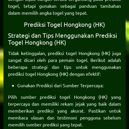
togel, tetapi gunakan sebagai panduan tambahan
dalam memilih angka togel yang tepat.
Prediksi Togel Hongkong (HK)
Strategi dan Tips Menggunakan Prediksi
Togel Hongkong (HK)
Tidak ketinggalan,
prediksi togel Hongkong
(HK) juga
sangat dicari oleh para pemain togel. Berikut adalah
beberapa strategi dan tips untuk menggunakan
prediksi togel Hongkong (HK) dengan efektif:
Gunakan Prediksi dari Sumber Terpercaya:
Pilih sumber prediksi togel Hongkong (HK) yang
terpercaya dan memiliki rekam jejak yang baik dalam
memberikan prediksi yang akurat. Pastikan untuk
membaca ulasan dan testimoni pengguna sebelum
memilih sumber prediksi yang tepat.