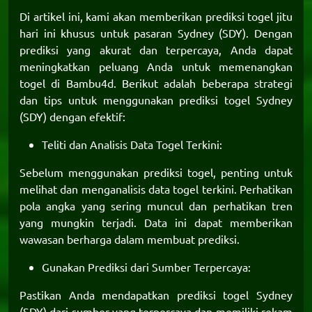
Di artikel ini, kami akan memberikan prediksi togel jitu
hari ini khusus untuk pasaran Sydney (SDY). Dengan
prediksi yang akurat dan terpercaya, Anda dapat
meningkatkan peluang Anda untuk memenangkan
togel di
Bambu4d
. Berikut adalah beberapa strategi
dan tips untuk menggunakan
prediksi togel Sydney
(SDY) dengan efektif:
Teliti dan Analisis Data Togel Terkini:
Sebelum menggunakan
prediksi togel
, penting untuk
melihat dan menganalisis data togel terkini. Perhatikan
pola angka yang sering muncul dan perhatikan tren
yang mungkin terjadi. Data ini dapat memberikan
wawasan berharga dalam membuat prediksi.
Gunakan Prediksi dari Sumber Terpercaya:
Pastikan Anda mendapatkan prediksi togel Sydney
(SDY) dari sumber yang terpercaya dan memiliki rekam