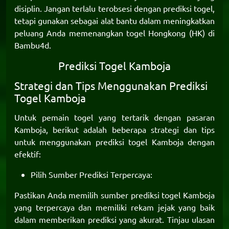
disiplin. Jangan terlalu terobsesi dengan prediksi togel,
tetapi gunakan sebagai alat bantu dalam meningkatkan
peluang Anda memenangkan togel Hongkong (HK) di
Bambu4d
.
Prediksi Togel Kamboja
Strategi dan Tips Menggunakan Prediksi
Togel Kamboja
Untuk pemain togel yang tertarik dengan pasaran
Kamboja, berikut adalah beberapa strategi dan tips
untuk menggunakan
prediksi togel Kamboja
dengan
efektif:
Pilih Sumber Prediksi Terpercaya:
Pastikan Anda memilih sumber prediksi togel Kamboja
yang terpercaya dan memiliki rekam jejak yang baik
dalam memberikan prediksi yang akurat. Tinjau ulasan