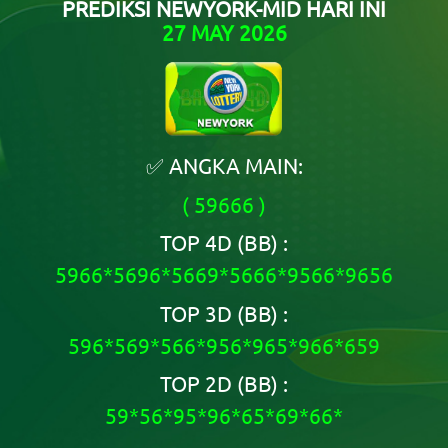
PREDIKSI NEWYORK-MID HARI INI
27 MAY 2026
✅ ANGKA MAIN:
( 59666 )
TOP 4D (BB) :
5966*5696*5669*5666*9566*9656
TOP 3D (BB) :
596*569*566*956*965*966*659
TOP 2D (BB) :
59*56*95*96*65*69*66*