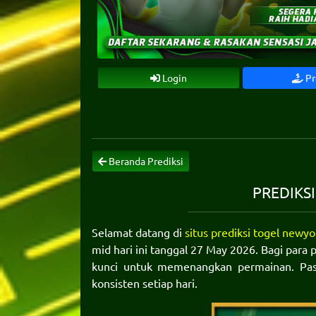
Login
Pr
Beranda Prediksi
PREDIKS
Selamat datang di
situs prediksi togel newy
mid hari ini tanggal 27 May 2026. Bagi para
kunci untuk memenangkan permainan. Pasa
konsisten setiap hari.