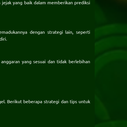
 jejak yang baik dalam memberikan prediksi
madukannya dengan strategi lain, seperti
iri.
 anggaran yang sesuai dan tidak berlebihan
gel. Berikut beberapa strategi dan tips untuk