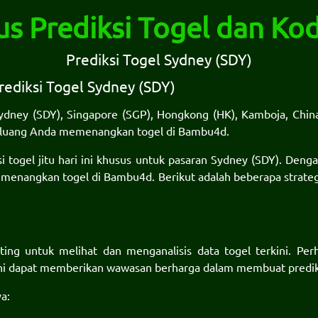
 Prediksi Togel dan Kode 
Prediksi Togel Sydney (SDY)
ediksi Togel Sydney (SDY)
dney (SDY), Singapore (SGP), Hongkong (HK), Kamboja, Chin
peluang Anda memenangkan togel di
Bambu4d
.
si togel jitu hari ini khusus untuk pasaran Sydney (SDY). Deng
emenangkan togel di
Bambu4d
. Berikut adalah beberapa strat
ting untuk melihat dan menganalisis data togel terkini. Pe
 ini dapat memberikan wawasan berharga dalam membuat predik
a: