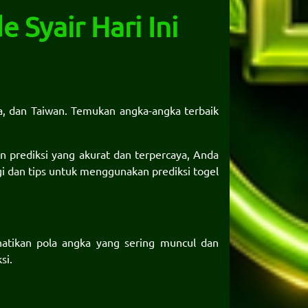
Syair Hari Ini
a, dan Taiwan. Temukan angka-angka terbaik
an prediksi yang akurat dan terpercaya, Anda
egi dan tips untuk menggunakan
prediksi togel
rhatikan pola angka yang sering muncul dan
si.