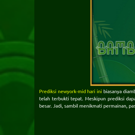
Prediksi newyork-mid hari ini
biasanya diambi
telah terbukti tepat. Meskipun prediksi 
besar. Jadi, sambil menikmati permainan, p