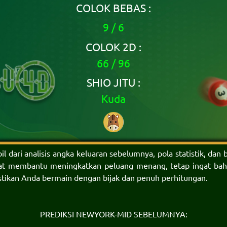
COLOK BEBAS :
9 / 6
COLOK 2D :
66 / 96
SHIO JITU :
Kuda
l dari analisis angka keluaran sebelumnya, pola statistik, da
dapat membantu meningkatkan peluang menang, tetap ingat b
astikan Anda bermain dengan bijak dan penuh perhitungan.
PREDIKSI NEWYORK-MID SEBELUMNYA: