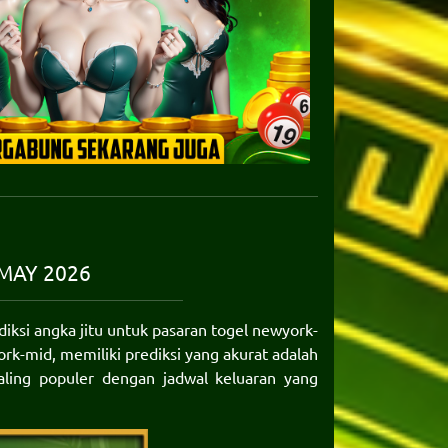
MAY 2026
si angka jitu untuk pasaran togel newyork-
rk-mid, memiliki prediksi yang akurat adalah
ling populer dengan jadwal keluaran yang