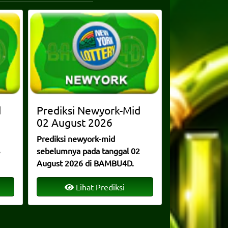
d
Prediksi
Newyork-Mid
Prediksi
Ne
02 August 2026
01 August
Prediksi newyork-mid
Prediksi newy
3
sebelumnya pada tanggal 02
sebelumnya pa
August 2026 di BAMBU4D.
August 2026 
Lihat Prediksi
Liha