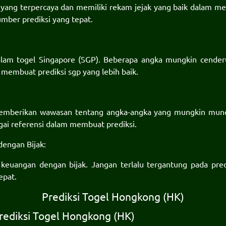
 yang terpercaya dan memiliki rekam jejak yang baik dalam me
mber prediksi yang tepat.
lam togel Singapore (SGP). Beberapa angka mungkin cenderun
at membuat
prediksi sgp
yang lebih baik.
memberikan wawasan tentang angka-angka yang mungkin muncu
ai referensi dalam membuat prediksi.
dengan Bijak:
keuangan dengan bijak. Jangan terlalu tergantung pada pred
epat.
Prediksi Togel Hongkong (HK)
rediksi Togel Hongkong (HK)