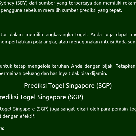
Sydney (SDY) dari sumber yang terpercaya dan memiliki rekam
ri pengguna sebelum memilih sumber prediksi yang tepat.
ktor dalam memilih angka-angka togel. Anda juga dapat me
mperhatikan pola angka, atau menggunakan intuisi Anda send
untuk tetap mengelola taruhan Anda dengan bijak. Tetapkan
ermainan peluang dan hasilnya tidak bisa dijamin.
Prediksi Togel Singapore (SGP)
ediksi Togel Singapore (SGP)
 togel Singapore (SGP) juga sangat dicari oleh para pemain to
 dengan efektif:
a: