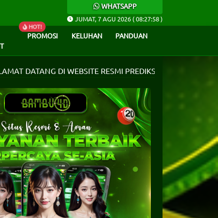
WHATSAPP
JUMAT
, 7 AGU 2026
(
08
:
27
:
59
)
HOT!
PROMOSI
KELUHAN
PANDUAN
T
DATANG DI WEBSITE RESMI PREDIKSI BAMBU4D - PREDIKSI SD