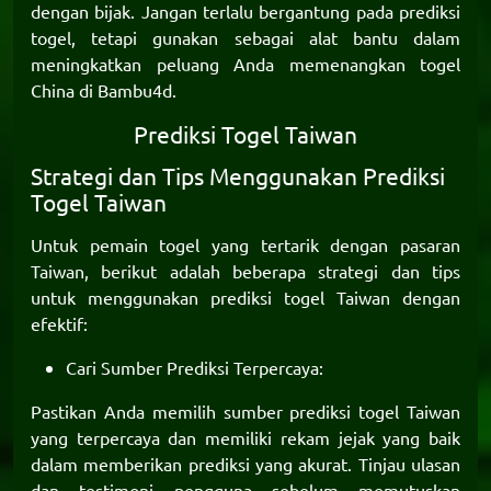
dengan bijak. Jangan terlalu bergantung pada prediksi
togel, tetapi gunakan sebagai alat bantu dalam
meningkatkan peluang Anda memenangkan togel
China di
Bambu4d
.
Prediksi Togel Taiwan
Strategi dan Tips Menggunakan Prediksi
Togel Taiwan
Untuk pemain togel yang tertarik dengan pasaran
Taiwan, berikut adalah beberapa strategi dan tips
untuk menggunakan
prediksi togel Taiwan
dengan
efektif:
Cari Sumber Prediksi Terpercaya:
Pastikan Anda memilih sumber prediksi togel Taiwan
yang terpercaya dan memiliki rekam jejak yang baik
dalam memberikan prediksi yang akurat. Tinjau ulasan
dan testimoni pengguna sebelum memutuskan