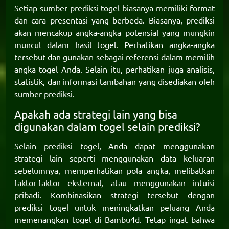
Setiap sumber prediksi togel biasanya memiliki format
dan cara presentasi yang berbeda. Biasanya, prediksi
akan mencakup angka-angka potensial yang mungkin
muncul dalam hasil togel. Perhatikan angka-angka
tersebut dan gunakan sebagai referensi dalam memilih
angka togel Anda. Selain itu, perhatikan juga analisis,
statistik, dan informasi tambahan yang disediakan oleh
sumber prediksi.
Apakah ada strategi lain yang bisa
digunakan dalam togel selain prediksi?
Selain prediksi togel, Anda dapat menggunakan
strategi lain seperti menggunakan data keluaran
sebelumnya, memperhatikan pola angka, melibatkan
faktor-faktor eksternal, atau menggunakan intuisi
pribadi. Kombinasikan strategi tersebut dengan
prediksi togel untuk meningkatkan peluang Anda
memenangkan togel di
Bambu4d
. Tetap ingat bahwa