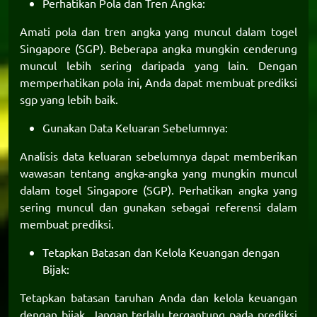
Perhatikan Pola dan Tren Angka:
Amati pola dan tren angka yang muncul dalam togel
Singapore (SGP). Beberapa angka mungkin cenderung
muncul lebih sering daripada yang lain. Dengan
memperhatikan pola ini, Anda dapat membuat
prediksi
sgp
yang lebih baik.
Gunakan Data Keluaran Sebelumnya:
Analisis data keluaran sebelumnya dapat memberikan
wawasan tentang angka-angka yang mungkin muncul
dalam togel Singapore (SGP). Perhatikan angka yang
sering muncul dan gunakan sebagai referensi dalam
membuat prediksi.
Tetapkan Batasan dan Kelola Keuangan dengan
Bijak:
Tetapkan batasan taruhan Anda dan kelola keuangan
dengan bijak. Jangan terlalu tergantung pada prediksi