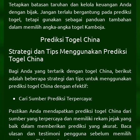
Tetapkan batasan taruhan dan kelola keuangan Anda
dengan bijak. Jangan terlalu bergantung pada prediksi
togel, tetapi gunakan sebagai panduan tambahan
dalam memilih angka-angka togel Kamboja.
Prediksi Togel China
Strategi dan Tips Menggunakan Prediksi
Togel China
Bagi Anda yang tertarik dengan togel China, berikut
adalah beberapa strategi dan tips untuk menggunakan
prediksi togel China
dengan efektif:
Cari Sumber Prediksi Terpercaya:
Pastikan Anda mendapatkan prediksi togel China dari
sumber yang terpercaya dan memiliki rekam jejak yang
baik dalam memberikan prediksi yang akurat. Baca
ulasan dan testimoni pengguna sebelum memilih