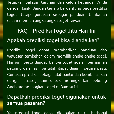
Tetapkan batasan taruhan dan kelola keuangan Anda
dengan bijak. Jangan terlalu bergantung pada prediksi
togel, tetapi gunakan sebagai panduan tambahan
dalam memilih angka-angka togel Taiwan.
FAQ – Prediksi Togel Jitu Hari Ini:
Apakah prediksi togel bisa diandalkan?
Prediksi togel dapat memberikan panduan dan
wawasan tambahan dalam memilih angka-angka togel.
Namun, perlu diingat bahwa togel adalah permainan
peluang dan hasilnya tidak dapat dijamin secara pasti.
Gunakan prediksi sebagai alat bantu dan kombinasikan
dengan strategi lain untuk meningkatkan peluang
Anda memenangkan togel di
Bambu4d
.
Dapatkah prediksi togel digunakan untuk
semua pasaran?
Ya, prediksi togel dapat digunakan untuk berbagai