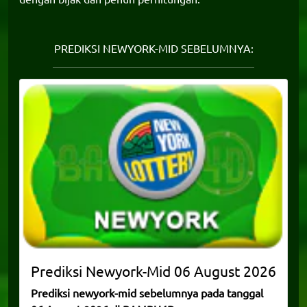
PREDIKSI NEWYORK-MID SEBELUMNYA:
6
Prediksi
Newyork-Mid
05 August 2026
Prediksi newyork-mid sebelumnya pada tanggal