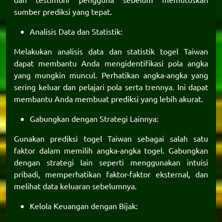
sumber prediksi yang tepat.
Analisis Data dan Statistik:
Melakukan analisis data dan statistik togel Taiwan
dapat membantu Anda mengidentifikasi pola angka
yang mungkin muncul. Perhatikan angka-angka yang
sering keluar dan pelajari pola serta trennya. Ini dapat
membantu Anda membuat prediksi yang lebih akurat.
Gabungkan dengan Strategi Lainnya:
Gunakan prediksi togel Taiwan sebagai salah satu
faktor dalam memilih angka-angka togel. Gabungkan
dengan strategi lain seperti menggunakan intuisi
pribadi, memperhatikan faktor-faktor eksternal, dan
melihat data keluaran sebelumnya.
Kelola Keuangan dengan Bijak: