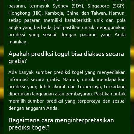
pasaran, termasuk Sydney (SDY), Singapore (SGP),
Hongkong (HK), Kamboja, China, dan Taiwan. Namun,
setiap pasaran memiliki karakteristik unik dan pola
angka yang berbeda, jadi pastikan untuk menggunakan
prediksi yang sesuai dengan pasaran yang Anda
mainkan.
Apakah prediksi togel bisa diakses secara
gratis?
Ada banyak sumber prediksi togel yang menyediakan
informasi secara gratis. Namun, untuk mendapatkan
prediksi yang lebih akurat dan terpercaya, terkadang
diperlukan langganan atau pembayaran. Pastikan untuk
memilih sumber prediksi yang terpercaya dan sesuai
dengan anggaran Anda.
Bagaimana cara menginterpretasikan
prediksi togel?