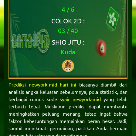
4 / 6
COLOK 2D :
03 / 40
SHIO JITU :
Kuda
Prediksi newyork-mid hari ini
biasanya diambil dari
analisis angka keluaran sebelumnya, pola statistik, dan
berbagai rumus kode
syair newyork-mid
yang telah
terbukti tepat. Meskipun prediksi dapat membantu
meningkatkan peluang menang, tetap ingat bahwa
faktor keberuntungan memainkan peran besar. Jadi,
sambil menikmati permainan, pastikan Anda bermain
dengan bijak dan penuh perhitungan.