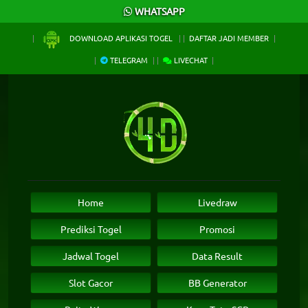
×
WHATSAPP
DOWNLOAD APLIKASI TOGEL
DAFTAR JADI MEMBER
TELEGRAM
LIVECHAT
Home
Livedraw
Prediksi Togel
Promosi
Jadwal Togel
Data Result
Slot Gacor
BB Generator