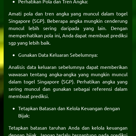
Perhatikan Pola dan Tren Angka:
Amati pola dan tren angka yang muncul dalam togel
Singapore (SGP). Beberapa angka mungkin cenderung
muncul lebih sering daripada yang lain. Dengan
memperhatikan pola ini, Anda dapat membuat
prediksi
sgp
yang lebih baik.
Gunakan Data Keluaran Sebelumnya:
Analisis data keluaran sebelumnya dapat memberikan
wawasan tentang angka-angka yang mungkin muncul
dalam togel Singapore (SGP). Perhatikan angka yang
sering muncul dan gunakan sebagai referensi dalam
membuat prediksi.
Tetapkan Batasan dan Kelola Keuangan dengan
Bijak:
Tetapkan batasan taruhan Anda dan kelola keuangan
dengan bijak. Jangan terlalu tergantung pada prediksi