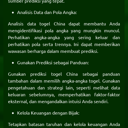
sumber prediksi yang tepat.
Analisis Data dan Pola Angka:
Analisis data togel China dapat membantu Anda
mengidentifikasi pola angka yang mungkin muncul.
Perhatikan angka-angka yang sering keluar dan
perhatikan pola serta trennya. Ini dapat memberikan
wawasan berharga dalam membuat prediksi.
Gunakan Prediksi sebagai Panduan:
Gunakan prediksi togel China sebagai panduan
tambahan dalam memilih angka-angka togel. Gunakan
pengetahuan dan strategi lain, seperti melihat data
keluaran sebelumnya, memperhatikan faktor-faktor
eksternal, dan mengandalkan intuisi Anda sendiri.
Kelola Keuangan dengan Bijak:
Tetapkan batasan taruhan dan kelola keuangan Anda