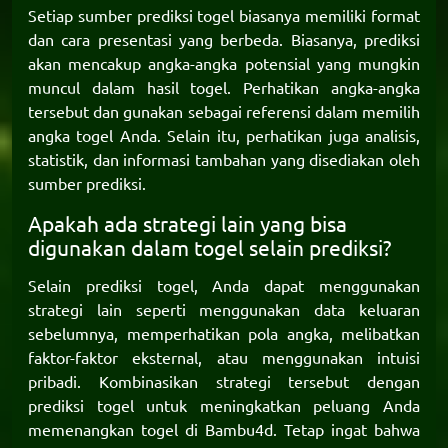
Setiap sumber prediksi togel biasanya memiliki format
dan cara presentasi yang berbeda. Biasanya, prediksi
akan mencakup angka-angka potensial yang mungkin
muncul dalam hasil togel. Perhatikan angka-angka
tersebut dan gunakan sebagai referensi dalam memilih
angka togel Anda. Selain itu, perhatikan juga analisis,
statistik, dan informasi tambahan yang disediakan oleh
sumber prediksi.
Apakah ada strategi lain yang bisa
digunakan dalam togel selain prediksi?
Selain prediksi togel, Anda dapat menggunakan
strategi lain seperti menggunakan data keluaran
sebelumnya, memperhatikan pola angka, melibatkan
faktor-faktor eksternal, atau menggunakan intuisi
pribadi. Kombinasikan strategi tersebut dengan
prediksi togel untuk meningkatkan peluang Anda
memenangkan togel di
Bambu4d
. Tetap ingat bahwa