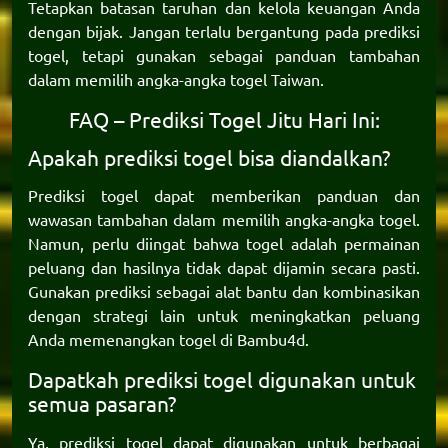
Tetapkan batasan taruhan dan kelola keuangan Anda
dengan bijak. Jangan terlalu bergantung pada prediksi
togel, tetapi gunakan sebagai panduan tambahan
dalam memilih angka-angka togel Taiwan.
FAQ – Prediksi Togel Jitu Hari Ini:
Apakah prediksi togel bisa diandalkan?
Prediksi togel dapat memberikan panduan dan
wawasan tambahan dalam memilih angka-angka togel.
Namun, perlu diingat bahwa togel adalah permainan
peluang dan hasilnya tidak dapat dijamin secara pasti.
Gunakan prediksi sebagai alat bantu dan kombinasikan
dengan strategi lain untuk meningkatkan peluang
Anda memenangkan togel di
Bambu4d
.
Dapatkah prediksi togel digunakan untuk
semua pasaran?
Ya, prediksi togel dapat digunakan untuk berbagai