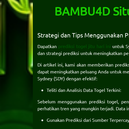
BAMBU4D Situs
Strategi dan Tips Menggunakan Pr
Dapatkan
prediksi togel jitu hari ini
untuk Sy
dan strategi prediksi untuk meningkatkan 
Di artikel ini, kami akan memberikan predik
dapat meningkatkan peluang Anda untuk m
Sydney
(SDY) dengan efektif:
Teliti dan Analisis Data Togel Terkini:
Sebelum menggunakan
prediksi togel
, pen
perhatikan tren yang mungkin terjadi. Data
Gunakan Prediksi dari Sumber Terpercay