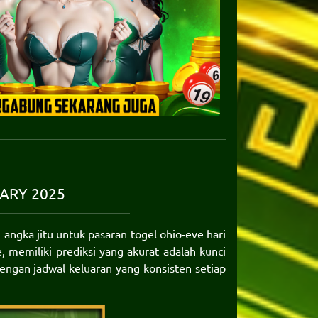
UARY 2025
ngka jitu untuk pasaran togel ohio-eve hari
 memiliki prediksi yang akurat adalah kunci
ngan jadwal keluaran yang konsisten setiap