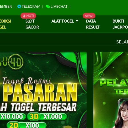
MEMBER
TELEGRAM
LIVECHAT
HOT!
NEW!
EDIKSI
SLOT
ALAT TOGEL
DATA
BUKTI
GEL
GACOR
RESULT
JACKPO
SELAMAT DAT