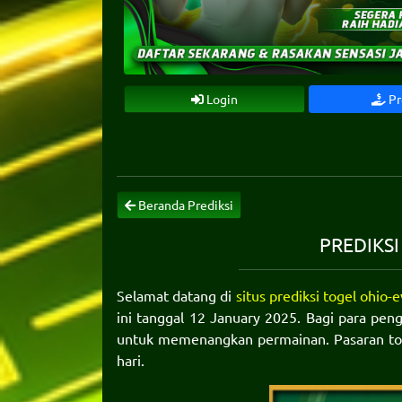
Login
Pr
Beranda Prediksi
PREDIKSI
Selamat datang di
situs prediksi togel ohio-
ini tanggal 12 January 2025. Bagi para pen
untuk memenangkan permainan. Pasaran toge
hari.