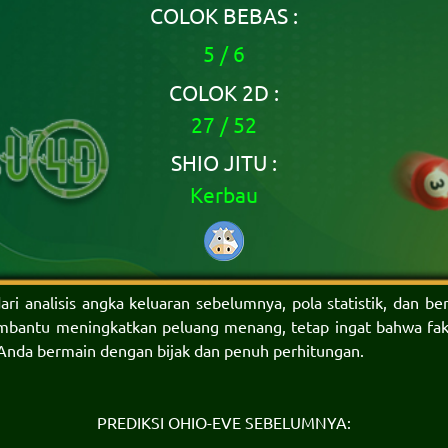
COLOK BEBAS :
5 / 6
COLOK 2D :
27 / 52
SHIO JITU :
Kerbau
ari analisis angka keluaran sebelumnya, pola statistik, dan 
membantu meningkatkan peluang menang, tetap ingat bahwa fa
 Anda bermain dengan bijak dan penuh perhitungan.
PREDIKSI OHIO-EVE SEBELUMNYA: