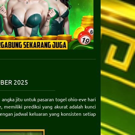
OBER 2025
ngka jitu untuk pasaran togel ohio-eve hari
 memiliki prediksi yang akurat adalah kunci
ngan jadwal keluaran yang konsisten setiap