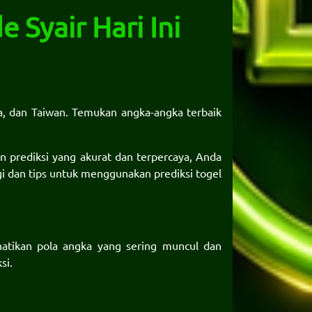
Syair Hari Ini
a, dan Taiwan. Temukan angka-angka terbaik
an prediksi yang akurat dan terpercaya, Anda
egi dan tips untuk menggunakan
prediksi togel
rhatikan pola angka yang sering muncul dan
si.