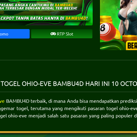
omo
RTP Slot
 TOGEL OHIO-EVE BAMBU4D HARI INI 10 OCT
eve
BAMBU4D terbaik, di mana Anda bisa mendapatkan prediksi a
ggemar togel, terutama yang mengikuti pasaran togel ohio-eve,
l ohio-eve menjadi salah satu pasaran yang paling populer de