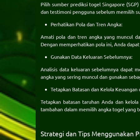
Pilih sumber prediksi togel Singapore (SGP)
dan testimoni pengguna sebelum memilih su
Perhatikan Pola dan Tren Angka:
Amati pola dan tren angka yang muncul da
Dengan memperhatikan pola ini, Anda dap
Gunakan Data Keluaran Sebelumnya:
Analisis data keluaran sebelumnya dapat 
angka yang sering muncul dan gunakan sebag
Tetapkan Batasan dan Kelola Keuangan 
Tetapkan batasan taruhan Anda dan kelola 
tambahan dalam memilih angka togel yang t
Strategi dan Tips Menggunakan P