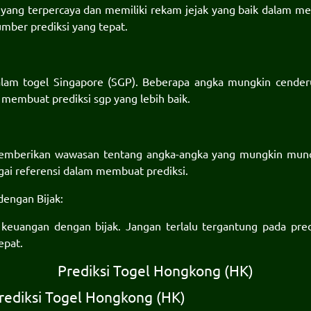
 yang terpercaya dan memiliki rekam jejak yang baik dalam me
mber prediksi yang tepat.
lam togel Singapore (SGP). Beberapa angka mungkin cenderun
at membuat
prediksi sgp
yang lebih baik.
memberikan wawasan tentang angka-angka yang mungkin muncu
ai referensi dalam membuat prediksi.
dengan Bijak:
keuangan dengan bijak. Jangan terlalu tergantung pada pred
epat.
Prediksi Togel Hongkong (HK)
rediksi Togel Hongkong (HK)