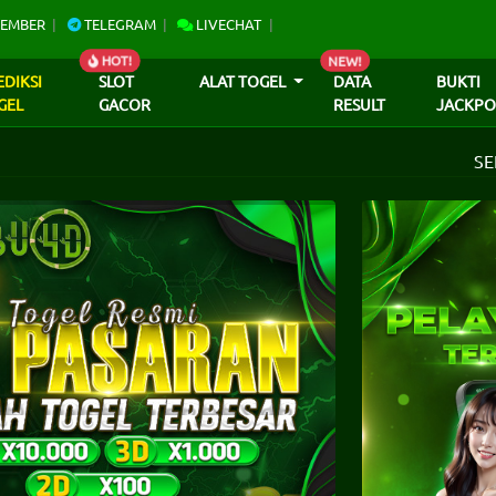
MEMBER
TELEGRAM
LIVECHAT
HOT!
NEW!
EDIKSI
SLOT
ALAT TOGEL
DATA
BUKTI
GEL
GACOR
RESULT
JACKPO
SELAMAT D