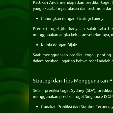
Pastikan Anda mendapatkan prediksi togel 
yang akurat. Tinjau ulasan dan testimoni da
Gabungkan dengan Strategi Lainnya:
Prediksi togel jitu
hanyalah salah satu fa
menggunakan angka keluaran sebelumnya, me
Kelola dengan Bijak:
Saat menggunakan prediksi togel, penting 
dalam taruhan. Ingatlah bahwa togel adalah p
Strategi dan Tips Menggunakan Pr
Selain prediksi togel Sydney (SDY), prediksi
menggunakan prediksi togel Singapore (SGP)
Gunakan Prediksi dari Sumber Terpercay