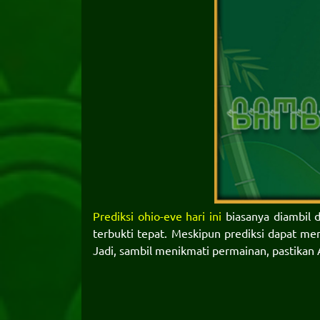
Prediksi ohio-eve hari ini
biasanya diambil d
terbukti tepat. Meskipun prediksi dapat 
Jadi, sambil menikmati permainan, pastikan