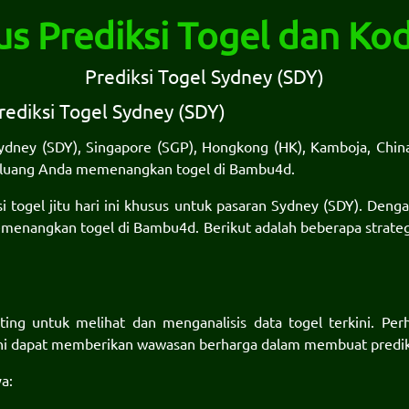
 Prediksi Togel dan Kode 
Prediksi Togel Sydney (SDY)
ediksi Togel Sydney (SDY)
dney (SDY), Singapore (SGP), Hongkong (HK), Kamboja, Chin
peluang Anda memenangkan togel di
Bambu4d
.
si togel jitu hari ini khusus untuk pasaran Sydney (SDY). Deng
emenangkan togel di
Bambu4d
. Berikut adalah beberapa strat
ting untuk melihat dan menganalisis data togel terkini. Pe
 ini dapat memberikan wawasan berharga dalam membuat predik
a: