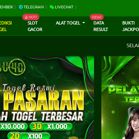
MEMBER
TELEGRAM
LIVECHAT
HOT!
NEW!
EDIKSI
SLOT
ALAT TOGEL
DATA
BUKTI
GEL
GACOR
RESULT
JACKPO
SELAMAT DAT