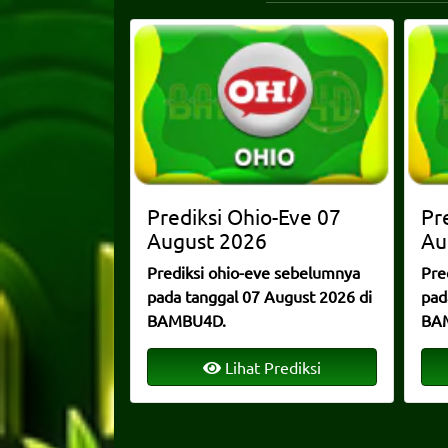
-Eve
07
Prediksi
Ohio-Eve
07
Pr
August 2026
Au
e sebelumnya
Prediksi ohio-eve sebelumnya
Pre
August 2026 di
pada tanggal 07 August 2026 di
pad
BAMBU4D.
BA
rediksi
Lihat Prediksi