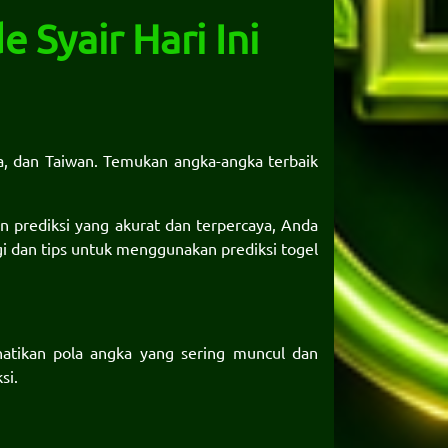
Syair Hari Ini
a, dan Taiwan. Temukan angka-angka terbaik
an prediksi yang akurat dan terpercaya, Anda
egi dan tips untuk menggunakan
prediksi togel
rhatikan pola angka yang sering muncul dan
si.