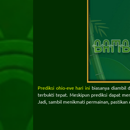
Prediksi ohio-eve hari ini
biasanya diambil d
terbukti tepat. Meskipun prediksi dapat 
Jadi, sambil menikmati permainan, pastikan