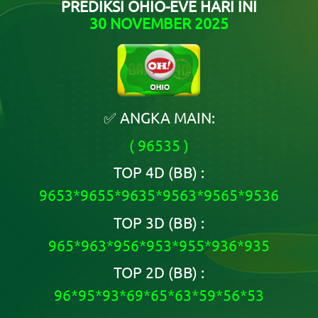
PREDIKSI OHIO-EVE HARI INI
30 NOVEMBER 2025
✅ ANGKA MAIN:
( 96535 )
TOP 4D (BB) :
9653*9655*9635*9563*9565*9536
TOP 3D (BB) :
965*963*956*953*955*936*935
TOP 2D (BB) :
96*95*93*69*65*63*59*56*53