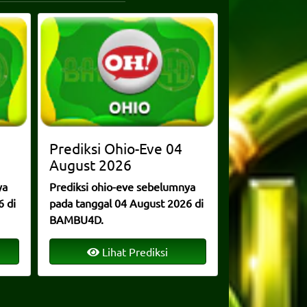
Prediksi
Ohio-Eve
04
Prediksi
Oh
August 2026
August 20
ya
Prediksi ohio-eve sebelumnya
Prediksi ohio
6 di
pada tanggal 04 August 2026 di
pada tanggal 
BAMBU4D.
BAMBU4D.
Lihat Prediksi
Liha