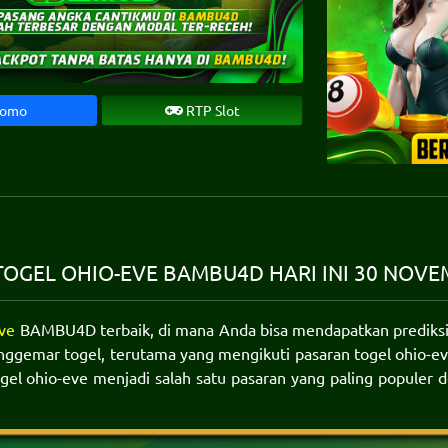
omo
RTP Slot
 TOGEL OHIO-EVE BAMBU4D HARI INI 30 NOVE
eve
BAMBU4D terbaik, di mana Anda bisa mendapatkan prediksi a
ggemar togel, terutama yang mengikuti pasaran togel ohio-eve
l ohio-eve menjadi salah satu pasaran yang paling populer de