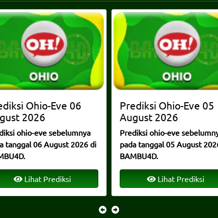
ediksi
Ohio-Eve
06
Prediksi
Ohio-Eve
05
gust 2026
August 2026
diksi ohio-eve sebelumnya
Prediksi ohio-eve sebelumn
a tanggal 06 August 2026 di
pada tanggal 05 August 202
MBU4D.
BAMBU4D.
Lihat Prediksi
Lihat Prediksi