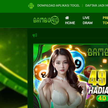
DOWNLOAD APLIKASI TOGEL
DAFTAR JADI 
LIVE
PR
HOME
DRAW
TO