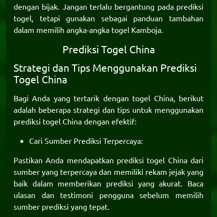
dengan bijak. Jangan terlalu bergantung pada prediksi
togel, tetapi gunakan sebagai panduan tambahan
dalam memilih angka-angka togel Kamboja.
Prediksi Togel China
Strategi dan Tips Menggunakan Prediksi
Togel China
Bagi Anda yang tertarik dengan togel China, berikut
adalah beberapa strategi dan tips untuk menggunakan
prediksi togel China
dengan efektif:
Cari Sumber Prediksi Terpercaya:
Pastikan Anda mendapatkan prediksi togel China dari
sumber yang terpercaya dan memiliki rekam jejak yang
baik dalam memberikan prediksi yang akurat. Baca
ulasan dan testimoni pengguna sebelum memilih
sumber prediksi yang tepat.