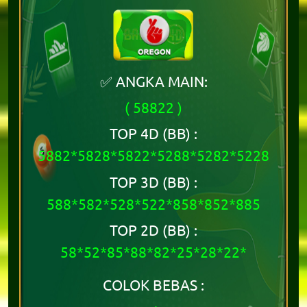
✅ ANGKA MAIN:
( 58822 )
TOP 4D (BB) :
5882*5828*5822*5288*5282*5228
TOP 3D (BB) :
588*582*528*522*858*852*885
TOP 2D (BB) :
58*52*85*88*82*25*28*22*
COLOK BEBAS :