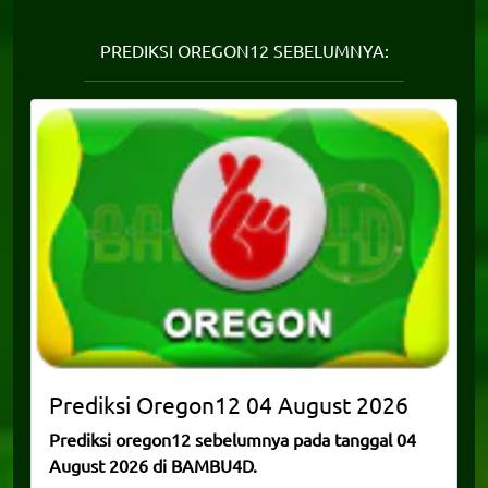
PREDIKSI OREGON12 SEBELUMNYA:
Prediksi
Oregon12
04 August 2026
Prediksi oregon12 sebelumnya pada tanggal 04
August 2026 di BAMBU4D.