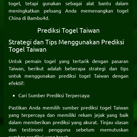
togel, tetapi gunakan sebagai alat bantu dalam
meningkatkan peluang Anda memenangkan togel
China di
Bambu4d
.
Prediksi Togel Taiwan
Strategi dan Tips Menggunakan Prediksi
Togel Taiwan
Untuk pemain togel yang tertarik dengan pasaran
Taiwan, berikut adalah beberapa strategi dan tips
untuk menggunakan
prediksi togel Taiwan
dengan
efektif:
Cari Sumber Prediksi Terpercaya:
Pastikan Anda memilih sumber prediksi togel Taiwan
yang terpercaya dan memiliki rekam jejak yang baik
dalam memberikan prediksi yang akurat. Tinjau ulasan
dan testimoni pengguna sebelum memutuskan
sumber prediksi yang tepat.