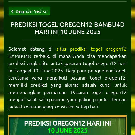
Beranda Prediksi
PREDIKSI TOGEL OREGON12 BAMBU4D
HARI INI 10 JUNE 2025
Selamat datang di
situs prediksi togel oregon12
BAMBU4D terbaik, di mana Anda bisa mendapatkan
prediksi angka jitu untuk pasaran togel oregon12 hari
ini tanggal 10 June 2025. Bagi para penggemar togel,
terutama yang mengikuti pasaran togel oregon12,
memiliki prediksi yang akurat adalah kunci untuk
memenangkan permainan. Pasaran togel oregon12
menjadi salah satu pasaran yang paling populer dengan
jadwal keluaran yang konsisten setiap hari.
PREDIKSI OREGON12 HARI INI
10 JUNE 2025