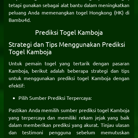
tetapi gunakan sebagai alat bantu dalam meningkatkan
peluang Anda memenangkan togel Hongkong (HK) di
Bambu4d
.
Prediksi Togel Kamboja
Strategi dan Tips Menggunakan Prediksi
Togel Kamboja
Untuk pemain togel yang tertarik dengan pasaran
Kamboja, berikut adalah beberapa strategi dan tips
untuk menggunakan
prediksi togel Kamboja
dengan
efektif:
Pilih Sumber Prediksi Terpercaya:
Pastikan Anda memilih sumber prediksi togel Kamboja
yang terpercaya dan memiliki rekam jejak yang baik
dalam memberikan prediksi yang akurat. Tinjau ulasan
dan testimoni pengguna sebelum memutuskan