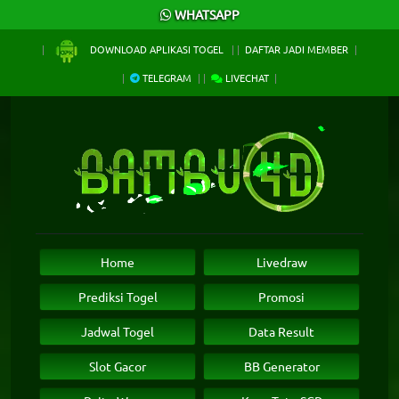
×
WHATSAPP
DOWNLOAD APLIKASI TOGEL
DAFTAR JADI MEMBER
TELEGRAM
LIVECHAT
Home
Livedraw
Prediksi Togel
Promosi
Jadwal Togel
Data Result
Slot Gacor
BB Generator