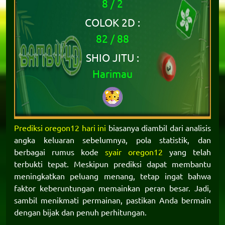
8 / 2
COLOK 2D :
82 / 88
SHIO JITU :
Harimau
Prediksi oregon12 hari ini
biasanya diambil dari analisis
angka keluaran sebelumnya, pola statistik, dan
berbagai rumus kode
syair oregon12
yang telah
terbukti tepat. Meskipun prediksi dapat membantu
meningkatkan peluang menang, tetap ingat bahwa
faktor keberuntungan memainkan peran besar. Jadi,
sambil menikmati permainan, pastikan Anda bermain
dengan bijak dan penuh perhitungan.