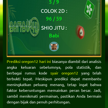
5 / 9
COLOK 2D :
96 / 59
SHIO JITU :
Babi
Prediksi oregon12 hari ini
biasanya diambil dari analisis
angka keluaran sebelumnya, pola statistik, dan
berbagai rumus kode
syair oregon12
yang telah
terbukti tepat. Meskipun prediksi dapat membantu
meningkatkan peluang menang, tetap ingat bahwa
faktor keberuntungan memainkan peran besar. Jadi,
sambil menikmati permainan, pastikan Anda bermain
dengan bijak dan penuh perhitungan.