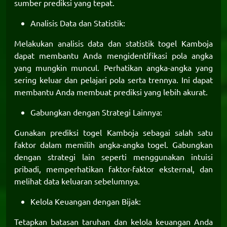
sumber prediksi yang tepat.
Analisis Data dan Statistik:
Melakukan analisis data dan statistik togel Kamboja
dapat membantu Anda mengidentifikasi pola angka
yang mungkin muncul. Perhatikan angka-angka yang
sering keluar dan pelajari pola serta trennya. Ini dapat
membantu Anda membuat prediksi yang lebih akurat.
Gabungkan dengan Strategi Lainnya:
Gunakan prediksi togel Kamboja sebagai salah satu
faktor dalam memilih angka-angka togel. Gabungkan
dengan strategi lain seperti menggunakan intuisi
pribadi, memperhatikan faktor-faktor eksternal, dan
melihat data keluaran sebelumnya.
Kelola Keuangan dengan Bijak:
Tetapkan batasan taruhan dan kelola keuangan Anda