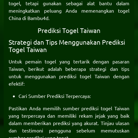
togel, tetapi gunakan sebagai alat bantu dalam
meningkatkan peluang Anda memenangkan togel
China di
Bambu4d
.
Prediksi Togel Taiwan
Strategi dan Tips Menggunakan Prediksi
Togel Taiwan
Untuk pemain togel yang tertarik dengan pasaran
Taiwan, berikut adalah beberapa strategi dan tips
untuk menggunakan
prediksi togel Taiwan
dengan
efektif:
Cari Sumber Prediksi Terpercaya:
Pastikan Anda memilih sumber prediksi togel Taiwan
yang terpercaya dan memiliki rekam jejak yang baik
dalam memberikan prediksi yang akurat. Tinjau ulasan
dan testimoni pengguna sebelum memutuskan
sumber prediksi yang tepat.