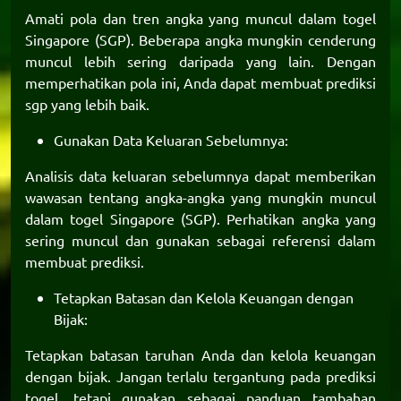
Amati pola dan tren angka yang muncul dalam togel
Singapore (SGP). Beberapa angka mungkin cenderung
muncul lebih sering daripada yang lain. Dengan
memperhatikan pola ini, Anda dapat membuat
prediksi
sgp
yang lebih baik.
Gunakan Data Keluaran Sebelumnya:
Analisis data keluaran sebelumnya dapat memberikan
wawasan tentang angka-angka yang mungkin muncul
dalam togel Singapore (SGP). Perhatikan angka yang
sering muncul dan gunakan sebagai referensi dalam
membuat prediksi.
Tetapkan Batasan dan Kelola Keuangan dengan
Bijak:
Tetapkan batasan taruhan Anda dan kelola keuangan
dengan bijak. Jangan terlalu tergantung pada prediksi
togel, tetapi gunakan sebagai panduan tambahan