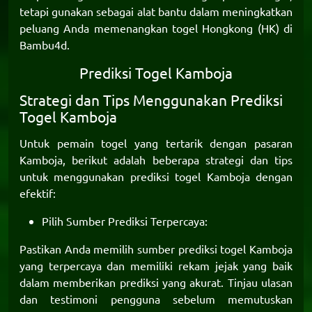
tetapi gunakan sebagai alat bantu dalam meningkatkan
peluang Anda memenangkan togel Hongkong (HK) di
Bambu4d
.
Prediksi Togel Kamboja
Strategi dan Tips Menggunakan Prediksi
Togel Kamboja
Untuk pemain togel yang tertarik dengan pasaran
Kamboja, berikut adalah beberapa strategi dan tips
untuk menggunakan
prediksi togel Kamboja
dengan
efektif:
Pilih Sumber Prediksi Terpercaya:
Pastikan Anda memilih sumber prediksi togel Kamboja
yang terpercaya dan memiliki rekam jejak yang baik
dalam memberikan prediksi yang akurat. Tinjau ulasan
dan testimoni pengguna sebelum memutuskan