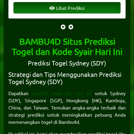
Lihat Prediksi
BAMBU4D Situs Prediksi
Togel dan Kode Syair Hari Ini
Prediksi Togel Sydney (SDY)
Strategi dan Tips Menggunakan Prediksi
Togel Sydney (SDY)
Dapatkan
prediksi togel jitu hari ini
untuk Sydney
(SDY), Singapore (SGP), Hongkong (HK), Kamboja,
China, dan Taiwan. Temukan angka-angka terbaik dan
strategi prediksi untuk meningkatkan peluang Anda
memenangkan togel di
Bambu4d
.
Di artikel ini, kami akan memberikan prediksi togel jitu