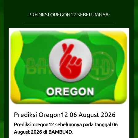
PREDIKSI OREGON12 SEBELUMNYA:
Prediksi
Oregon12
06 August 2026
Prediksi oregon12 sebelumnya pada tanggal 06
August 2026 di BAMBU4D.