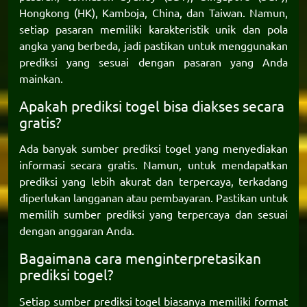
Hongkong (HK), Kamboja, China, dan Taiwan. Namun,
setiap pasaran memiliki karakteristik unik dan pola
angka yang berbeda, jadi pastikan untuk menggunakan
prediksi yang sesuai dengan pasaran yang Anda
mainkan.
Apakah prediksi togel bisa diakses secara
gratis?
Ada banyak sumber prediksi togel yang menyediakan
informasi secara gratis. Namun, untuk mendapatkan
prediksi yang lebih akurat dan terpercaya, terkadang
diperlukan langganan atau pembayaran. Pastikan untuk
memilih sumber prediksi yang terpercaya dan sesuai
dengan anggaran Anda.
Bagaimana cara menginterpretasikan
prediksi togel?
Setiap sumber prediksi togel biasanya memiliki format