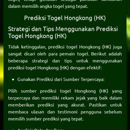
dalam memilih angka togel yang tepat.
Prediksi Togel Hongkong (HK)
Strategi dan Tips Menggunakan Prediksi
Togel Hongkong (HK)
Tidak ketinggalan,
prediksi togel Hongkong
(HK) juga
sangat dicari oleh para pemain togel. Berikut adalah
beberapa strategi dan tips untuk menggunakan
prediksi togel Hongkong (HK) dengan efektif:
Gunakan Prediksi dari Sumber Terpercaya:
Pilih sumber prediksi togel Hongkong (HK) yang
terpercaya dan memiliki rekam jejak yang baik dalam
memberikan prediksi yang akurat. Pastikan untuk
membaca ulasan dan testimoni pengguna sebelum
memilih sumber prediksi yang tepat.