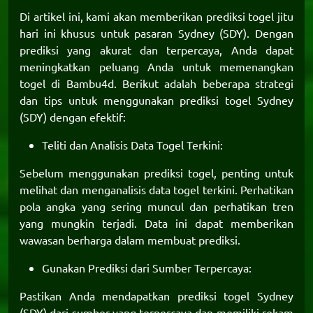
Di artikel ini, kami akan memberikan prediksi togel jitu
hari ini khusus untuk pasaran Sydney (SDY). Dengan
prediksi yang akurat dan terpercaya, Anda dapat
meningkatkan peluang Anda untuk memenangkan
togel di
Bambu4d
. Berikut adalah beberapa strategi
dan tips untuk menggunakan
prediksi togel Sydney
(SDY) dengan efektif:
Teliti dan Analisis Data Togel Terkini:
Sebelum menggunakan
prediksi togel
, penting untuk
melihat dan menganalisis data togel terkini. Perhatikan
pola angka yang sering muncul dan perhatikan tren
yang mungkin terjadi. Data ini dapat memberikan
wawasan berharga dalam membuat prediksi.
Gunakan Prediksi dari Sumber Terpercaya:
Pastikan Anda mendapatkan prediksi togel Sydney
(SDY) dari sumber yang terpercaya dan memiliki rekam