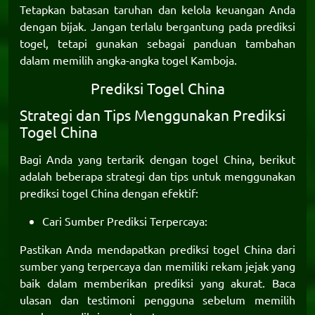
Tetapkan batasan taruhan dan kelola keuangan Anda
dengan bijak. Jangan terlalu bergantung pada prediksi
togel, tetapi gunakan sebagai panduan tambahan
dalam memilih angka-angka togel Kamboja.
Prediksi Togel China
Strategi dan Tips Menggunakan Prediksi
Togel China
Bagi Anda yang tertarik dengan togel China, berikut
adalah beberapa strategi dan tips untuk menggunakan
prediksi togel China
dengan efektif:
Cari Sumber Prediksi Terpercaya:
Pastikan Anda mendapatkan prediksi togel China dari
sumber yang terpercaya dan memiliki rekam jejak yang
baik dalam memberikan prediksi yang akurat. Baca
ulasan dan testimoni pengguna sebelum memilih