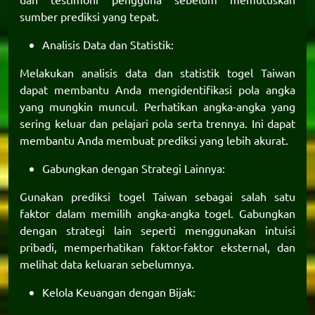
sumber prediksi yang tepat.
Analisis Data dan Statistik:
Melakukan analisis data dan statistik togel Taiwan
dapat membantu Anda mengidentifikasi pola angka
yang mungkin muncul. Perhatikan angka-angka yang
sering keluar dan pelajari pola serta trennya. Ini dapat
membantu Anda membuat prediksi yang lebih akurat.
Gabungkan dengan Strategi Lainnya:
Gunakan prediksi togel Taiwan sebagai salah satu
faktor dalam memilih angka-angka togel. Gabungkan
dengan strategi lain seperti menggunakan intuisi
pribadi, memperhatikan faktor-faktor eksternal, dan
melihat data keluaran sebelumnya.
Kelola Keuangan dengan Bijak: