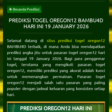
Beranda Prediksi
PREDIKSI TOGEL OREGON12 BAMBU4D
HARI INI 19 JANUARY 2026
Selamat datang di
situs prediksi togel oregon12
BAMBU4D terbaik, di mana Anda bisa mendapatkan
prediksi angka jitu untuk pasaran togel oregon12 hari
ini tanggal 19 January 2026. Bagi para penggemar
togel, terutama yang mengikuti pasaran togel
oregon12, memiliki prediksi yang akurat adalah kunci
untuk memenangkan permainan. Pasaran togel
oregon12 menjadi salah satu pasaran yang paling
populer dengan jadwal keluaran yang konsisten setiap
hari.
PREDIKSI OREGON12 HARI INI