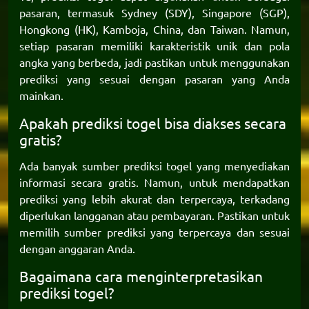
pasaran, termasuk Sydney (SDY), Singapore (SGP),
Hongkong (HK), Kamboja, China, dan Taiwan. Namun,
setiap pasaran memiliki karakteristik unik dan pola
angka yang berbeda, jadi pastikan untuk menggunakan
prediksi yang sesuai dengan pasaran yang Anda
mainkan.
Apakah prediksi togel bisa diakses secara
gratis?
Ada banyak sumber prediksi togel yang menyediakan
informasi secara gratis. Namun, untuk mendapatkan
prediksi yang lebih akurat dan terpercaya, terkadang
diperlukan langganan atau pembayaran. Pastikan untuk
memilih sumber prediksi yang terpercaya dan sesuai
dengan anggaran Anda.
Bagaimana cara menginterpretasikan
prediksi togel?