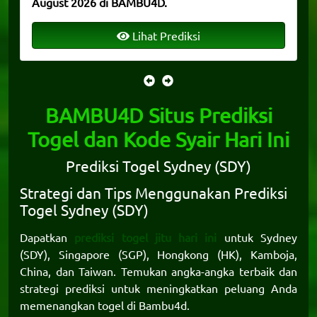
August 2026 di BAMBU4D.
Lihat Prediksi
BAMBU4D Situs Prediksi
Togel dan Kode Syair Hari Ini
Prediksi Togel Sydney (SDY)
Strategi dan Tips Menggunakan Prediksi
Togel Sydney (SDY)
Dapatkan
prediksi togel jitu hari ini
untuk Sydney
(SDY), Singapore (SGP), Hongkong (HK), Kamboja,
China, dan Taiwan. Temukan angka-angka terbaik dan
strategi prediksi untuk meningkatkan peluang Anda
memenangkan togel di
Bambu4d
.