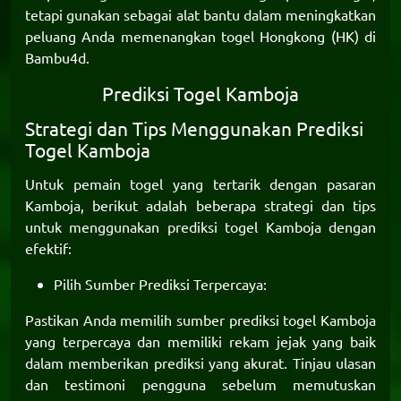
tetapi gunakan sebagai alat bantu dalam meningkatkan
peluang Anda memenangkan togel Hongkong (HK) di
Bambu4d
.
Prediksi Togel Kamboja
Strategi dan Tips Menggunakan Prediksi
Togel Kamboja
Untuk pemain togel yang tertarik dengan pasaran
Kamboja, berikut adalah beberapa strategi dan tips
untuk menggunakan
prediksi togel Kamboja
dengan
efektif:
Pilih Sumber Prediksi Terpercaya:
Pastikan Anda memilih sumber prediksi togel Kamboja
yang terpercaya dan memiliki rekam jejak yang baik
dalam memberikan prediksi yang akurat. Tinjau ulasan
dan testimoni pengguna sebelum memutuskan