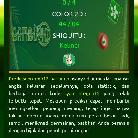
0 / 4
COLOK 2D :
44 / 04
SHIO JITU :
Kelinci
Prediksi oregon12 hari ini
biasanya diambil dari analisis
angka keluaran sebelumnya, pola statistik, dan
berbagai rumus kode
syair oregon12
yang telah
terbukti tepat. Meskipun prediksi dapat membantu
meningkatkan peluang menang, tetap ingat bahwa
faktor keberuntungan memainkan peran besar. Jadi,
sambil menikmati permainan, pastikan Anda bermain
dengan bijak dan penuh perhitungan.