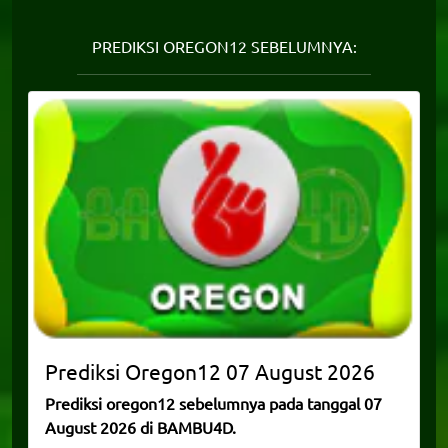
PREDIKSI OREGON12 SEBELUMNYA:
Prediksi
Oregon12
07 August 2026
Prediksi oregon12 sebelumnya pada tanggal 07
August 2026 di BAMBU4D.