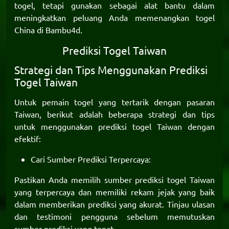
togel, tetapi gunakan sebagai alat bantu dalam
meningkatkan peluang Anda memenangkan togel
China di
Bambu4d
.
Prediksi Togel Taiwan
Strategi dan Tips Menggunakan Prediksi
Togel Taiwan
Untuk pemain togel yang tertarik dengan pasaran
Taiwan, berikut adalah beberapa strategi dan tips
untuk menggunakan
prediksi togel Taiwan
dengan
efektif:
Cari Sumber Prediksi Terpercaya:
Pastikan Anda memilih sumber prediksi togel Taiwan
yang terpercaya dan memiliki rekam jejak yang baik
dalam memberikan prediksi yang akurat. Tinjau ulasan
dan testimoni pengguna sebelum memutuskan
sumber prediksi yang tepat.