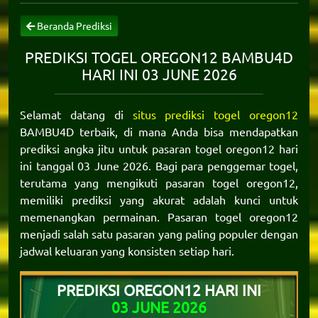
Beranda Prediksi
PREDIKSI TOGEL OREGON12 BAMBU4D
HARI INI 03 JUNE 2026
Selamat datang di
situs prediksi togel oregon12
BAMBU4D terbaik, di mana Anda bisa mendapatkan
prediksi angka jitu untuk pasaran togel oregon12 hari
ini tanggal 03 June 2026. Bagi para penggemar togel,
terutama yang mengikuti pasaran togel oregon12,
memiliki prediksi yang akurat adalah kunci untuk
memenangkan permainan. Pasaran togel oregon12
menjadi salah satu pasaran yang paling populer dengan
jadwal keluaran yang konsisten setiap hari.
PREDIKSI OREGON12 HARI INI
03 JUNE 2026