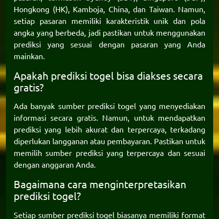
Hongkong (HK), Kamboja, China, dan Taiwan. Namun,
setiap pasaran memiliki karakteristik unik dan pola
angka yang berbeda, jadi pastikan untuk menggunakan
prediksi yang sesuai dengan pasaran yang Anda
mainkan.
Apakah prediksi togel bisa diakses secara
gratis?
Ada banyak sumber prediksi togel yang menyediakan
informasi secara gratis. Namun, untuk mendapatkan
prediksi yang lebih akurat dan terpercaya, terkadang
diperlukan langganan atau pembayaran. Pastikan untuk
memilih sumber prediksi yang terpercaya dan sesuai
dengan anggaran Anda.
Bagaimana cara menginterpretasikan
prediksi togel?
Setiap sumber prediksi togel biasanya memiliki format