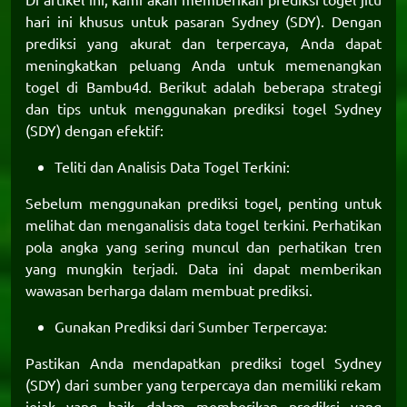
hari ini khusus untuk pasaran Sydney (SDY). Dengan
prediksi yang akurat dan terpercaya, Anda dapat
meningkatkan peluang Anda untuk memenangkan
togel di
Bambu4d
. Berikut adalah beberapa strategi
dan tips untuk menggunakan
prediksi togel Sydney
(SDY) dengan efektif:
Teliti dan Analisis Data Togel Terkini:
Sebelum menggunakan
prediksi togel
, penting untuk
melihat dan menganalisis data togel terkini. Perhatikan
pola angka yang sering muncul dan perhatikan tren
yang mungkin terjadi. Data ini dapat memberikan
wawasan berharga dalam membuat prediksi.
Gunakan Prediksi dari Sumber Terpercaya:
Pastikan Anda mendapatkan prediksi togel Sydney
(SDY) dari sumber yang terpercaya dan memiliki rekam
jejak yang baik dalam memberikan prediksi yang