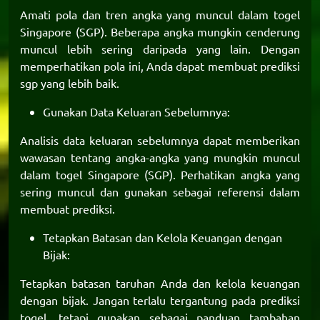
Amati pola dan tren angka yang muncul dalam togel
Singapore (SGP). Beberapa angka mungkin cenderung
muncul lebih sering daripada yang lain. Dengan
memperhatikan pola ini, Anda dapat membuat
prediksi
sgp
yang lebih baik.
Gunakan Data Keluaran Sebelumnya:
Analisis data keluaran sebelumnya dapat memberikan
wawasan tentang angka-angka yang mungkin muncul
dalam togel Singapore (SGP). Perhatikan angka yang
sering muncul dan gunakan sebagai referensi dalam
membuat prediksi.
Tetapkan Batasan dan Kelola Keuangan dengan
Bijak:
Tetapkan batasan taruhan Anda dan kelola keuangan
dengan bijak. Jangan terlalu tergantung pada prediksi
togel, tetapi gunakan sebagai panduan tambahan