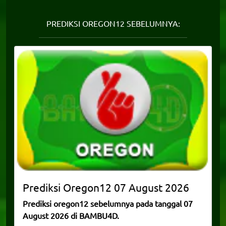
PREDIKSI OREGON12 SEBELUMNYA:
Prediksi
Oregon12
07 August 2026
Prediksi oregon12 sebelumnya pada tanggal 07
August 2026 di BAMBU4D.