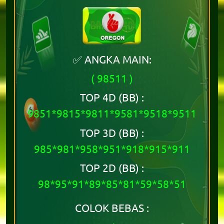
✅ ANGKA MAIN:
( 98511 )
TOP 4D (BB) :
9851*9815*9811*9581*9518*9511
TOP 3D (BB) :
985*981*958*951*918*915*911
TOP 2D (BB) :
98*95*91*89*85*81*59*58*51
COLOK BEBAS :