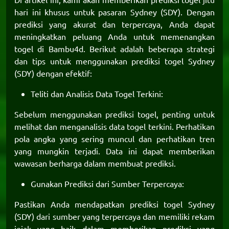
hari ini khusus untuk pasaran Sydney (SDY). Dengan
prediksi yang akurat dan terpercaya, Anda dapat
meningkatkan peluang Anda untuk memenangkan
togel di
Bambu4d
. Berikut adalah beberapa strategi
dan tips untuk menggunakan
prediksi togel Sydney
(SDY) dengan efektif:
Teliti dan Analisis Data Togel Terkini:
Sebelum menggunakan
prediksi togel
, penting untuk
melihat dan menganalisis data togel terkini. Perhatikan
pola angka yang sering muncul dan perhatikan tren
yang mungkin terjadi. Data ini dapat memberikan
wawasan berharga dalam membuat prediksi.
Gunakan Prediksi dari Sumber Terpercaya:
Pastikan Anda mendapatkan prediksi togel Sydney
(SDY) dari sumber yang terpercaya dan memiliki rekam
jejak yang baik dalam memberikan prediksi yang