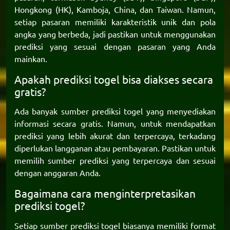
Hongkong (HK), Kamboja, China, dan Taiwan. Namun,
setiap pasaran memiliki karakteristik unik dan pola
angka yang berbeda, jadi pastikan untuk menggunakan
prediksi yang sesuai dengan pasaran yang Anda
mainkan.
Apakah prediksi togel bisa diakses secara
gratis?
Ada banyak sumber prediksi togel yang menyediakan
informasi secara gratis. Namun, untuk mendapatkan
prediksi yang lebih akurat dan terpercaya, terkadang
diperlukan langganan atau pembayaran. Pastikan untuk
memilih sumber prediksi yang terpercaya dan sesuai
dengan anggaran Anda.
Bagaimana cara menginterpretasikan
prediksi togel?
Setiap sumber prediksi togel biasanya memiliki format