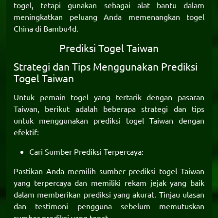
togel, tetapi gunakan sebagai alat bantu dalam
meningkatkan peluang Anda memenangkan togel
China di
Bambu4d
.
Prediksi Togel Taiwan
Strategi dan Tips Menggunakan Prediksi
Togel Taiwan
Untuk pemain togel yang tertarik dengan pasaran
Taiwan, berikut adalah beberapa strategi dan tips
untuk menggunakan
prediksi togel Taiwan
dengan
efektif:
Cari Sumber Prediksi Terpercaya:
Pastikan Anda memilih sumber prediksi togel Taiwan
yang terpercaya dan memiliki rekam jejak yang baik
dalam memberikan prediksi yang akurat. Tinjau ulasan
dan testimoni pengguna sebelum memutuskan
sumber prediksi yang tepat.