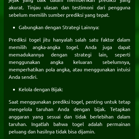
akurat. Tinjau ulasan dan testimoni dari pengguna
sebelum memilih sumber prediksi yang tepat.
Gabungkan dengan Strategi Lainnya:
Prediksi togel jitu
hanyalah salah satu faktor dalam
memilih angka-angka togel. Anda juga dapat
memadukannya dengan strategi lain, seperti
menggunakan angka keluaran sebelumnya,
memperhatikan pola angka, atau menggunakan intuisi
Anda sendiri.
Kelola dengan Bijak:
Saat menggunakan prediksi togel, penting untuk tetap
mengelola taruhan Anda dengan bijak. Tetapkan
anggaran yang sesuai dan tidak berlebihan dalam
taruhan. Ingatlah bahwa togel adalah permainan
peluang dan hasilnya tidak bisa dijamin.