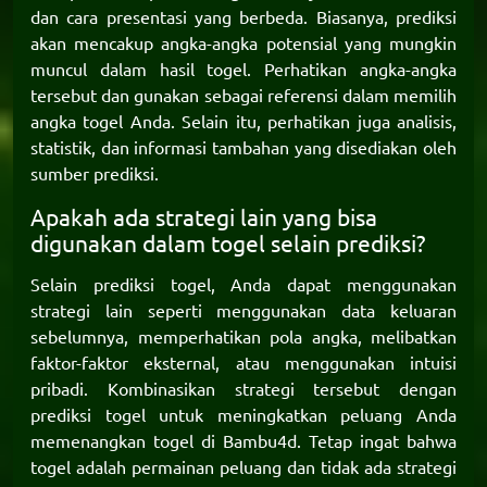
dan cara presentasi yang berbeda. Biasanya, prediksi
akan mencakup angka-angka potensial yang mungkin
muncul dalam hasil togel. Perhatikan angka-angka
tersebut dan gunakan sebagai referensi dalam memilih
angka togel Anda. Selain itu, perhatikan juga analisis,
statistik, dan informasi tambahan yang disediakan oleh
sumber prediksi.
Apakah ada strategi lain yang bisa
digunakan dalam togel selain prediksi?
Selain prediksi togel, Anda dapat menggunakan
strategi lain seperti menggunakan data keluaran
sebelumnya, memperhatikan pola angka, melibatkan
faktor-faktor eksternal, atau menggunakan intuisi
pribadi. Kombinasikan strategi tersebut dengan
prediksi togel untuk meningkatkan peluang Anda
memenangkan togel di
Bambu4d
. Tetap ingat bahwa
togel adalah permainan peluang dan tidak ada strategi