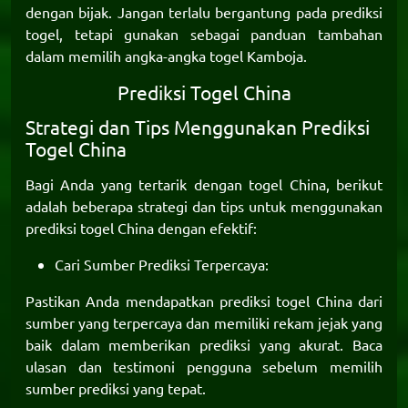
dengan bijak. Jangan terlalu bergantung pada prediksi
togel, tetapi gunakan sebagai panduan tambahan
dalam memilih angka-angka togel Kamboja.
Prediksi Togel China
Strategi dan Tips Menggunakan Prediksi
Togel China
Bagi Anda yang tertarik dengan togel China, berikut
adalah beberapa strategi dan tips untuk menggunakan
prediksi togel China
dengan efektif:
Cari Sumber Prediksi Terpercaya:
Pastikan Anda mendapatkan prediksi togel China dari
sumber yang terpercaya dan memiliki rekam jejak yang
baik dalam memberikan prediksi yang akurat. Baca
ulasan dan testimoni pengguna sebelum memilih
sumber prediksi yang tepat.