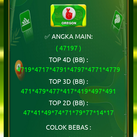
✅ ANGKA MAIN:
( 47197 )
TOP 4D (BB) :
4719*4717*4791*4797*4771*4779
TOP 3D (BB) :
471*479*477*417*419*497*491
TOP 2D (BB) :
47*41*49*74*71*79*77*14*17
COLOK BEBAS :