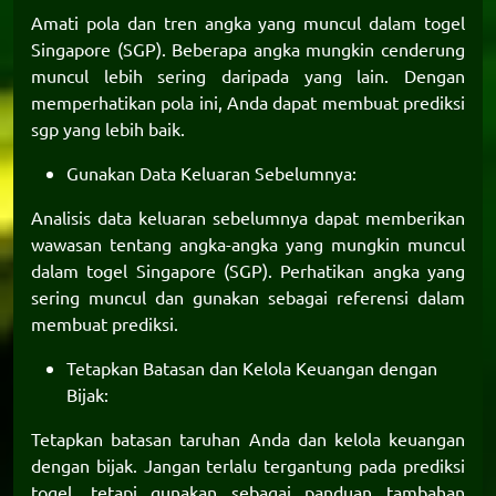
Amati pola dan tren angka yang muncul dalam togel
Singapore (SGP). Beberapa angka mungkin cenderung
muncul lebih sering daripada yang lain. Dengan
memperhatikan pola ini, Anda dapat membuat
prediksi
sgp
yang lebih baik.
Gunakan Data Keluaran Sebelumnya:
Analisis data keluaran sebelumnya dapat memberikan
wawasan tentang angka-angka yang mungkin muncul
dalam togel Singapore (SGP). Perhatikan angka yang
sering muncul dan gunakan sebagai referensi dalam
membuat prediksi.
Tetapkan Batasan dan Kelola Keuangan dengan
Bijak:
Tetapkan batasan taruhan Anda dan kelola keuangan
dengan bijak. Jangan terlalu tergantung pada prediksi
togel, tetapi gunakan sebagai panduan tambahan