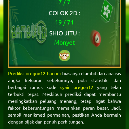
7 / 7
COLOK 2D :
19 / 71
SHIO JITU :
Monyet
Prediksi oregon12 hari ini
biasanya diambil dari analisis
angka keluaran sebelumnya, pola statistik, dan
berbagai rumus kode
syair oregon12
yang telah
terbukti tepat. Meskipun prediksi dapat membantu
meningkatkan peluang menang, tetap ingat bahwa
faktor keberuntungan memainkan peran besar. Jadi,
sambil menikmati permainan, pastikan Anda bermain
dengan bijak dan penuh perhitungan.