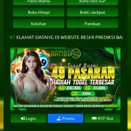
Paito Warna
Konv.Toto SGP
Buku Mimpi
Bukti Jackpot
Keluhan
Panduan
SELAMAT DATANG DI WEBSITE RESMI PREDIKSI BAMBU4D - P
Login
Promo
RTP Slot