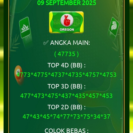
09 SEPTEMBER 2025
✅ ANGKA MAIN:
( 47735 )
TOP 4D (BB) :
4773*4775*4737*4735*4757*4753
TOP 3D (BB) :
477*473*475*437*435*457*453
TOP 2D (BB) :
47*43*45*74*77*73*75*34*37
COLOK BEBAS :