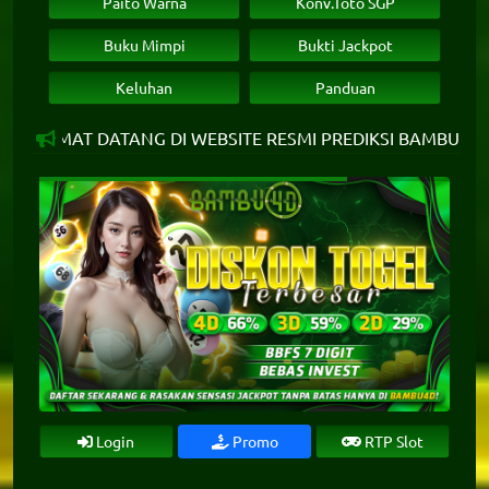
Paito Warna
Konv.Toto SGP
Buku Mimpi
Bukti Jackpot
Keluhan
Panduan
LAMAT DATANG DI WEBSITE RESMI PREDIKSI BAMBU4D - PREDI
Login
Promo
RTP Slot