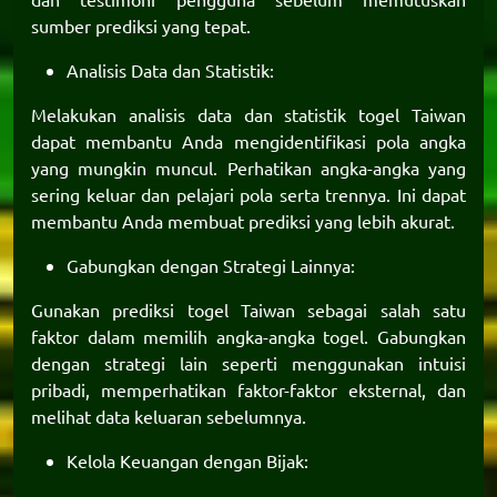
sumber prediksi yang tepat.
Analisis Data dan Statistik:
Melakukan analisis data dan statistik togel Taiwan
dapat membantu Anda mengidentifikasi pola angka
yang mungkin muncul. Perhatikan angka-angka yang
sering keluar dan pelajari pola serta trennya. Ini dapat
membantu Anda membuat prediksi yang lebih akurat.
Gabungkan dengan Strategi Lainnya:
Gunakan prediksi togel Taiwan sebagai salah satu
faktor dalam memilih angka-angka togel. Gabungkan
dengan strategi lain seperti menggunakan intuisi
pribadi, memperhatikan faktor-faktor eksternal, dan
melihat data keluaran sebelumnya.
Kelola Keuangan dengan Bijak: