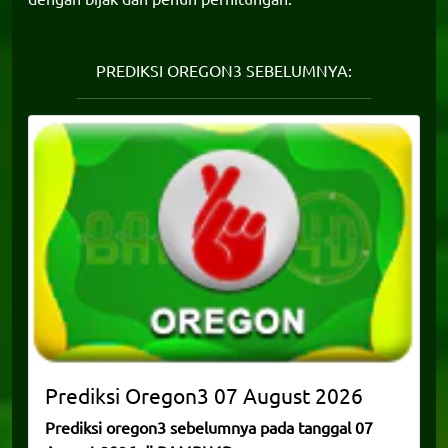
PREDIKSI OREGON3 SEBELUMNYA:
Prediksi
Oregon3
07 August 2026
Pr
Prediksi oregon3 sebelumnya pada tanggal 07
Pr