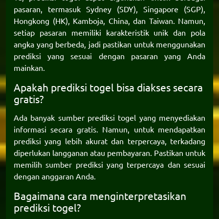
pasaran, termasuk Sydney (SDY), Singapore (SGP),
Hongkong (HK), Kamboja, China, dan Taiwan. Namun,
setiap pasaran memiliki karakteristik unik dan pola
angka yang berbeda, jadi pastikan untuk menggunakan
prediksi yang sesuai dengan pasaran yang Anda
mainkan.
Apakah prediksi togel bisa diakses secara
gratis?
Ada banyak sumber prediksi togel yang menyediakan
informasi secara gratis. Namun, untuk mendapatkan
prediksi yang lebih akurat dan terpercaya, terkadang
diperlukan langganan atau pembayaran. Pastikan untuk
memilih sumber prediksi yang terpercaya dan sesuai
dengan anggaran Anda.
Bagaimana cara menginterpretasikan
prediksi togel?