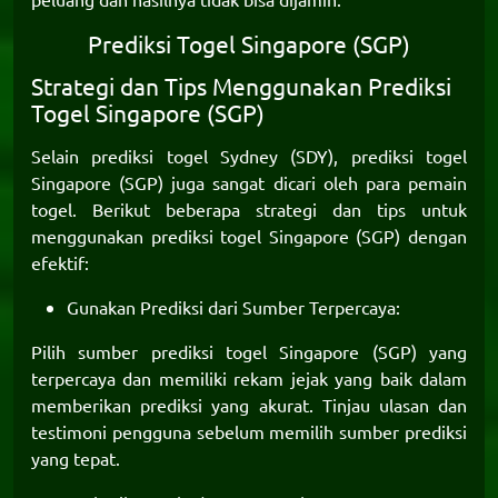
Prediksi Togel Singapore (SGP)
Strategi dan Tips Menggunakan Prediksi
Togel Singapore (SGP)
Selain prediksi togel Sydney (SDY), prediksi togel
Singapore (SGP) juga sangat dicari oleh para pemain
togel. Berikut beberapa strategi dan tips untuk
menggunakan prediksi togel Singapore (SGP) dengan
efektif:
Gunakan Prediksi dari Sumber Terpercaya:
Pilih sumber prediksi togel Singapore (SGP) yang
terpercaya dan memiliki rekam jejak yang baik dalam
memberikan prediksi yang akurat. Tinjau ulasan dan
testimoni pengguna sebelum memilih sumber prediksi
yang tepat.