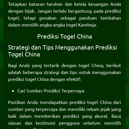
Tetapkan batasan taruhan dan kelola keuangan Anda
dengan bijak. Jangan terlalu bergantung pada prediksi
togel, tetapi gunakan sebagai panduan tambahan
dalam memilih angka-angka togel Kamboja.
Prediksi Togel China
Strategi dan Tips Menggunakan Prediksi
Togel China
Bagi Anda yang tertarik dengan togel China, berikut
adalah beberapa strategi dan tips untuk menggunakan
prediksi togel China
dengan efektif:
Cari Sumber Prediksi Terpercaya:
Pastikan Anda mendapatkan prediksi togel China dari
sumber yang terpercaya dan memiliki rekam jejak yang
baik dalam memberikan prediksi yang akurat. Baca
ulasan dan testimoni pengguna sebelum memilih