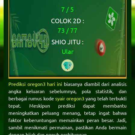
7 / 5
COLOK 2D :
73 / 77
SHIO JITU :
Ular
Prediksi oregon3 hari ini
biasanya diambil dari analisis
angka keluaran sebelumnya, pola statistik, dan
berbagai rumus kode
syair oregon3
yang telah terbukti
tepat. Meskipun prediksi dapat membantu
meningkatkan peluang menang, tetap ingat bahwa
faktor keberuntungan memainkan peran besar. Jadi,
sambil menikmati permainan, pastikan Anda bermain
dengan bijak dan penuh perhitungan.