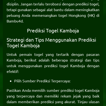
disiplin. Jangan terlalu terobsesi dengan prediksi togel,
tetapi gunakan sebagai alat bantu dalam meningkatkan
peluang Anda memenangkan togel Hongkong (HK) di
Bambu4d
.
Prediksi Togel Kamboja
Strategi dan Tips Menggunakan Prediksi
Togel Kamboja
Untuk pemain togel yang tertarik dengan pasaran
Kamboja, berikut adalah beberapa strategi dan tips
untuk menggunakan
prediksi togel Kamboja
dengan
efektif:
Pilih Sumber Prediksi Terpercaya:
Pastikan Anda memilih sumber prediksi togel Kamboja
yang terpercaya dan memiliki rekam jejak yang baik
dalam memberikan prediksi yang akurat. Tinjau ulasan