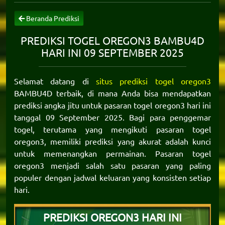
Beranda Prediksi
PREDIKSI TOGEL OREGON3 BAMBU4D
HARI INI 09 SEPTEMBER 2025
Selamat datang di
situs prediksi togel oregon3
BAMBU4D terbaik, di mana Anda bisa mendapatkan
prediksi angka jitu untuk pasaran togel oregon3 hari ini
tanggal 09 September 2025. Bagi para penggemar
togel, terutama yang mengikuti pasaran togel
oregon3, memiliki prediksi yang akurat adalah kunci
untuk memenangkan permainan. Pasaran togel
oregon3 menjadi salah satu pasaran yang paling
populer dengan jadwal keluaran yang konsisten setiap
hari.
PREDIKSI OREGON3 HARI INI