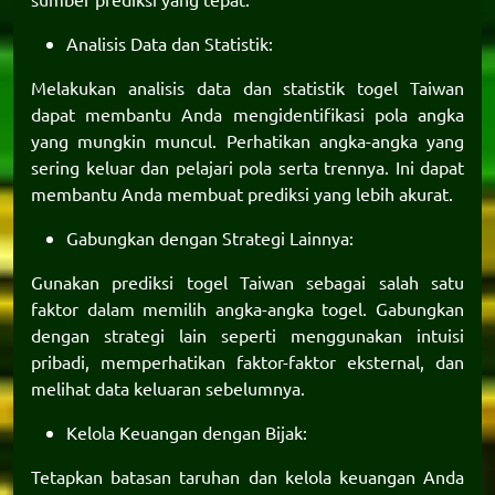
Analisis Data dan Statistik:
Melakukan analisis data dan statistik togel Taiwan
dapat membantu Anda mengidentifikasi pola angka
yang mungkin muncul. Perhatikan angka-angka yang
sering keluar dan pelajari pola serta trennya. Ini dapat
membantu Anda membuat prediksi yang lebih akurat.
Gabungkan dengan Strategi Lainnya:
Gunakan prediksi togel Taiwan sebagai salah satu
faktor dalam memilih angka-angka togel. Gabungkan
dengan strategi lain seperti menggunakan intuisi
pribadi, memperhatikan faktor-faktor eksternal, dan
melihat data keluaran sebelumnya.
Kelola Keuangan dengan Bijak:
Tetapkan batasan taruhan dan kelola keuangan Anda