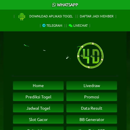
×
WHATSAPP
DOWNLOAD APLIKASI TOGEL
DAFTAR JADI MEMBER
TELEGRAM
LIVECHAT
Home
Livedraw
Prediksi Togel
Promosi
Jadwal Togel
Data Result
Slot Gacor
BB Generator