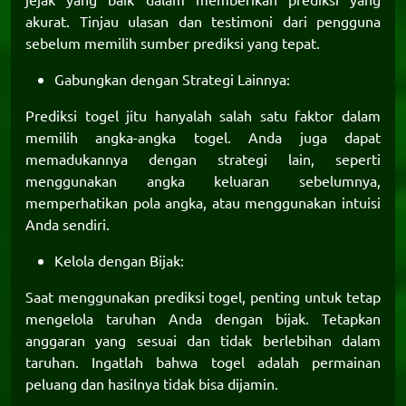
akurat. Tinjau ulasan dan testimoni dari pengguna
sebelum memilih sumber prediksi yang tepat.
Gabungkan dengan Strategi Lainnya:
Prediksi togel jitu
hanyalah salah satu faktor dalam
memilih angka-angka togel. Anda juga dapat
memadukannya dengan strategi lain, seperti
menggunakan angka keluaran sebelumnya,
memperhatikan pola angka, atau menggunakan intuisi
Anda sendiri.
Kelola dengan Bijak:
Saat menggunakan prediksi togel, penting untuk tetap
mengelola taruhan Anda dengan bijak. Tetapkan
anggaran yang sesuai dan tidak berlebihan dalam
taruhan. Ingatlah bahwa togel adalah permainan
peluang dan hasilnya tidak bisa dijamin.