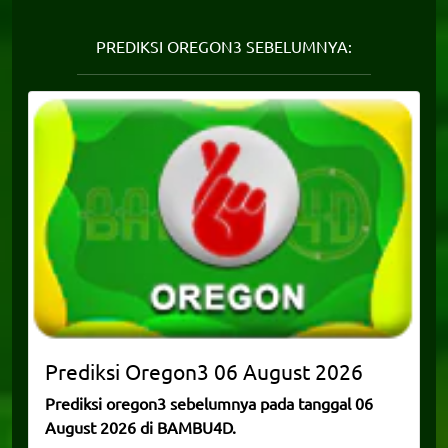
PREDIKSI OREGON3 SEBELUMNYA:
Prediksi
Oregon3
05 August 2026
Prediksi oregon3 sebelumnya pada tanggal 05
August 2026 di BAMBU4D.