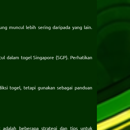
g muncul lebih sering daripada yang lain.
l dalam togel Singapore (SGP). Perhatikan
iksi togel, tetapi gunakan sebagai panduan
 adalah beberapa strategi dan tips untuk