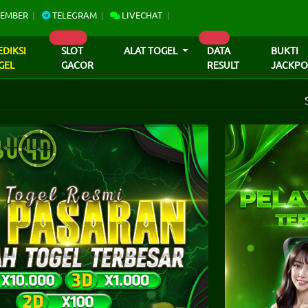
MEMBER
TELEGRAM
LIVECHAT
HOT!
NEW!
EDIKSI
SLOT
ALAT TOGEL
DATA
BUKTI
GEL
GACOR
RESULT
JACKPO
SELAMAT