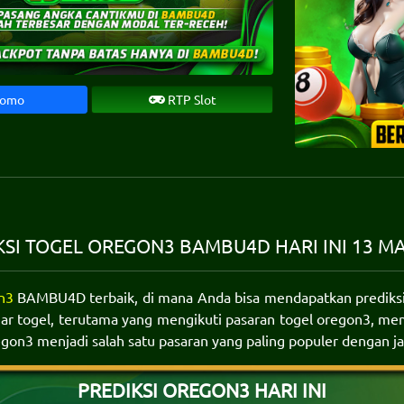
omo
RTP Slot
KSI TOGEL OREGON3 BAMBU4D HARI INI 13 MA
on3
BAMBU4D terbaik, di mana Anda bisa mendapatkan prediksi a
r togel, terutama yang mengikuti pasaran togel oregon3, memi
n3 menjadi salah satu pasaran yang paling populer dengan jadw
PREDIKSI OREGON3 HARI INI