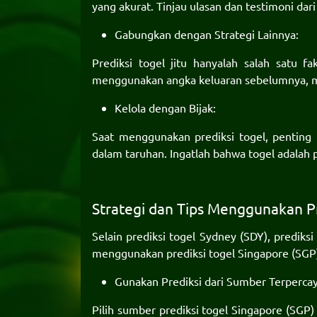
yang akurat. Tinjau ulasan dan testimoni da
Gabungkan dengan Strategi Lainnya:
Prediksi togel jitu
hanyalah salah satu fa
menggunakan angka keluaran sebelumnya, me
Kelola dengan Bijak:
Saat menggunakan prediksi togel, penting 
dalam taruhan. Ingatlah bahwa togel adalah p
Strategi dan Tips Menggunakan Pr
Selain prediksi togel Sydney (SDY), prediksi
menggunakan prediksi togel Singapore (SGP)
Gunakan Prediksi dari Sumber Terpercay
Pilih sumber prediksi togel Singapore (SGP)