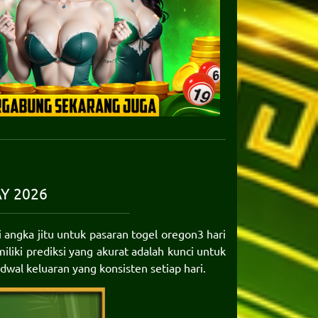
Y 2026
ngka jitu untuk pasaran togel oregon3 hari
liki prediksi yang akurat adalah kunci untuk
al keluaran yang konsisten setiap hari.