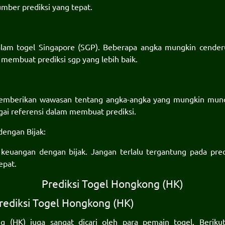
mber prediksi yang tepat.
lam togel Singapore (SGP). Beberapa angka mungkin cenderun
at membuat
prediksi sgp
yang lebih baik.
memberikan wawasan tentang angka-angka yang mungkin muncu
ai referensi dalam membuat prediksi.
dengan Bijak:
keuangan dengan bijak. Jangan terlalu tergantung pada pred
epat.
Prediksi Togel Hongkong (HK)
rediksi Togel Hongkong (HK)
ng
(HK) juga sangat dicari oleh para pemain togel. Berikut