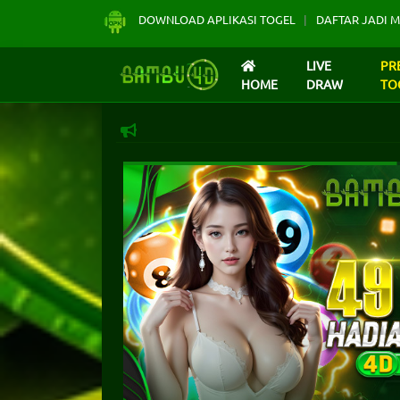
DOWNLOAD APLIKASI TOGEL
DAFTAR JADI 
LIVE
PR
HOME
DRAW
TO