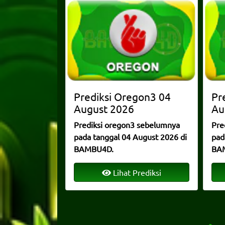
gon3
05
Prediksi
Oregon3
04
Pr
August 2026
Au
 sebelumnya
Prediksi oregon3 sebelumnya
Pre
August 2026 di
pada tanggal 04 August 2026 di
pad
BAMBU4D.
BA
rediksi
Lihat Prediksi