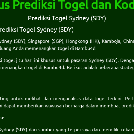
 Prediksi Togel dan Kode 
Prediksi Togel Sydney (SDY)
ediksi Togel Sydney (SDY)
dney (SDY), Singapore (SGP), Hongkong (HK), Kamboja, Chin
peluang Anda memenangkan togel di
Bambu4d
.
si togel jitu hari ini khusus untuk pasaran Sydney (SDY). Deng
emenangkan togel di
Bambu4d
. Berikut adalah beberapa strat
ting untuk melihat dan menganalisis data togel terkini. Pe
 ini dapat memberikan wawasan berharga dalam membuat predik
a:
Sydney (SDY) dari sumber yang terpercaya dan memiliki rekam