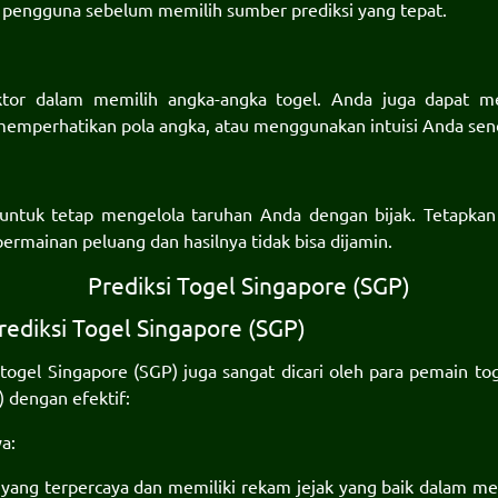
ri pengguna sebelum memilih sumber prediksi yang tepat.
ktor dalam memilih angka-angka togel. Anda juga dapat me
mperhatikan pola angka, atau menggunakan intuisi Anda send
untuk tetap mengelola taruhan Anda dengan bijak. Tetapkan
ermainan peluang dan hasilnya tidak bisa dijamin.
Prediksi Togel Singapore (SGP)
ediksi Togel Singapore (SGP)
 togel Singapore (SGP) juga sangat dicari oleh para pemain to
 dengan efektif:
a:
 yang terpercaya dan memiliki rekam jejak yang baik dalam me