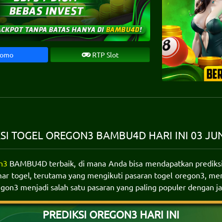
omo
RTP Slot
SI TOGEL OREGON3 BAMBU4D HARI INI 03 JU
on3
BAMBU4D terbaik, di mana Anda bisa mendapatkan prediksi a
ar togel, terutama yang mengikuti pasaran togel oregon3, memi
n3 menjadi salah satu pasaran yang paling populer dengan jadw
PREDIKSI OREGON3 HARI INI