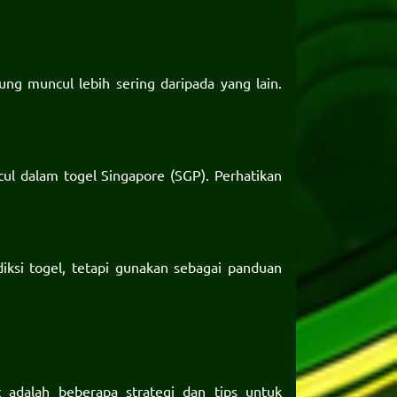
g muncul lebih sering daripada yang lain.
l dalam togel Singapore (SGP). Perhatikan
iksi togel, tetapi gunakan sebagai panduan
 adalah beberapa strategi dan tips untuk