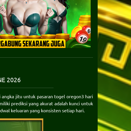
NE 2026
ngka jitu untuk pasaran togel oregon3 hari
liki prediksi yang akurat adalah kunci untuk
al keluaran yang konsisten setiap hari.