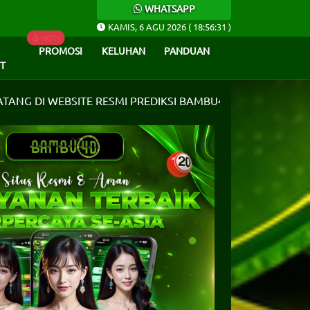
WHATSAPP
KAMIS
, 6 AGU 2026
(
18
:
56
:
32
)
HOT!
PROMOSI
KELUHAN
PANDUAN
T
 WEBSITE RESMI PREDIKSI BAMBU4D - PREDIKSI SDY, SGP, T