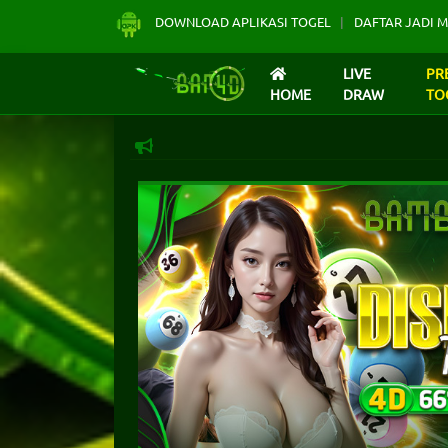
DOWNLOAD APLIKASI TOGEL
DAFTAR JADI 
LIVE
PR
HOME
DRAW
TO