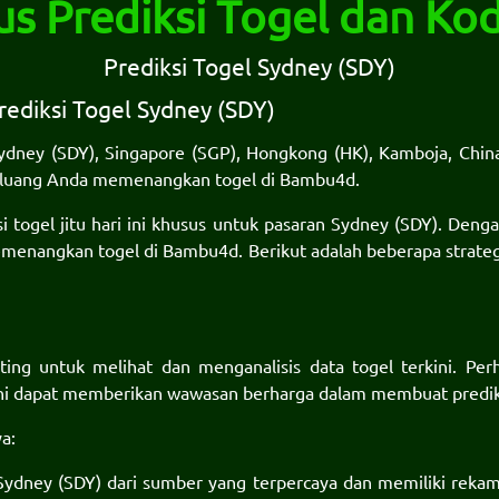
 Prediksi Togel dan Kode 
Prediksi Togel Sydney (SDY)
ediksi Togel Sydney (SDY)
dney (SDY), Singapore (SGP), Hongkong (HK), Kamboja, Chin
peluang Anda memenangkan togel di
Bambu4d
.
si togel jitu hari ini khusus untuk pasaran Sydney (SDY). Deng
emenangkan togel di
Bambu4d
. Berikut adalah beberapa strat
ting untuk melihat dan menganalisis data togel terkini. Pe
 ini dapat memberikan wawasan berharga dalam membuat predik
a:
Sydney (SDY) dari sumber yang terpercaya dan memiliki rekam