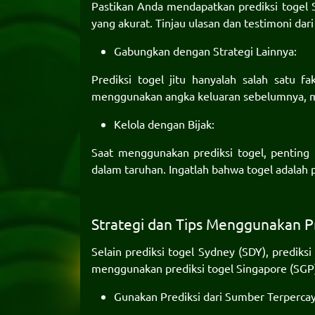
Pastikan Anda mendapatkan prediksi togel 
yang akurat. Tinjau ulasan dan testimoni da
Gabungkan dengan Strategi Lainnya:
Prediksi togel jitu
hanyalah salah satu fa
menggunakan angka keluaran sebelumnya, me
Kelola dengan Bijak:
Saat menggunakan prediksi togel, penting 
dalam taruhan. Ingatlah bahwa togel adalah p
Strategi dan Tips Menggunakan Pr
Selain prediksi togel Sydney (SDY), prediksi
menggunakan prediksi togel Singapore (SGP)
Gunakan Prediksi dari Sumber Terpercay