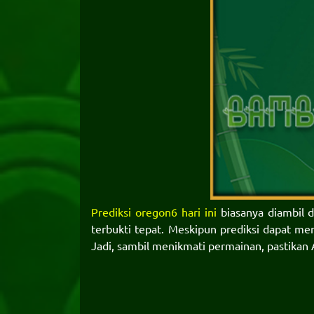
Prediksi oregon6 hari ini
biasanya diambil d
terbukti tepat. Meskipun prediksi dapat 
Jadi, sambil menikmati permainan, pastikan