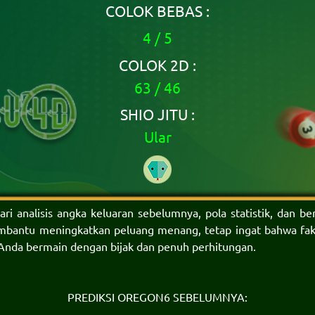
COLOK BEBAS :
4 / 5
COLOK 2D :
63 / 46
SHIO JITU :
Ular
ari analisis angka keluaran sebelumnya, pola statistik, dan 
membantu meningkatkan peluang menang, tetap ingat bahwa fa
 Anda bermain dengan bijak dan penuh perhitungan.
PREDIKSI OREGON6 SEBELUMNYA: