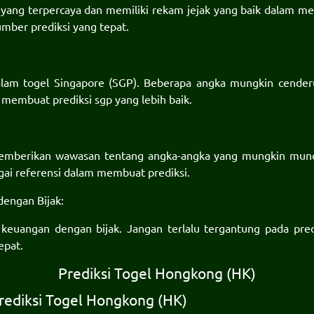
 yang terpercaya dan memiliki rekam jejak yang baik dalam me
mber prediksi yang tepat.
lam togel Singapore (SGP). Beberapa angka mungkin cenderun
at membuat
prediksi sgp
yang lebih baik.
memberikan wawasan tentang angka-angka yang mungkin muncu
ai referensi dalam membuat prediksi.
dengan Bijak:
keuangan dengan bijak. Jangan terlalu tergantung pada pred
epat.
Prediksi Togel Hongkong (HK)
rediksi Togel Hongkong (HK)