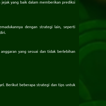
 jejak yang baik dalam memberikan prediksi
madukannya dengan strategi lain, seperti
iri.
 anggaran yang sesuai dan tidak berlebihan
gel. Berikut beberapa strategi dan tips untuk