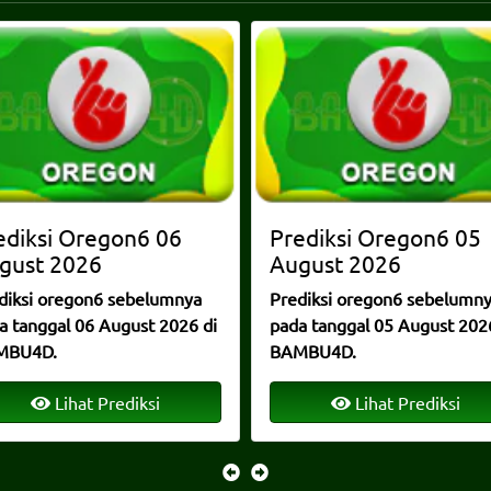
ediksi
Oregon6
06
Prediksi
Oregon6
05
gust 2026
August 2026
diksi oregon6 sebelumnya
Prediksi oregon6 sebelumn
a tanggal 06 August 2026 di
pada tanggal 05 August 202
MBU4D.
BAMBU4D.
Lihat Prediksi
Lihat Prediksi