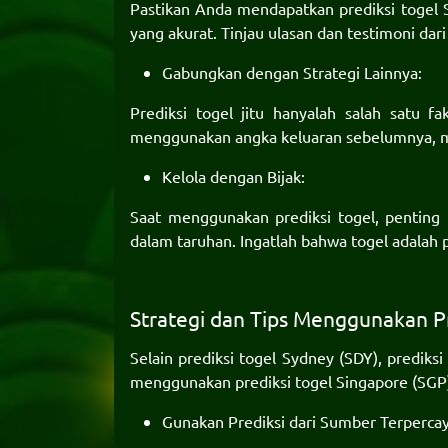
Pastikan Anda mendapatkan prediksi togel 
yang akurat. Tinjau ulasan dan testimoni da
Gabungkan dengan Strategi Lainnya:
Prediksi togel jitu
hanyalah salah satu fa
menggunakan angka keluaran sebelumnya, me
Kelola dengan Bijak:
Saat menggunakan prediksi togel, penting 
dalam taruhan. Ingatlah bahwa togel adalah p
Strategi dan Tips Menggunakan Pr
Selain prediksi togel Sydney (SDY), prediksi
menggunakan prediksi togel Singapore (SGP)
Gunakan Prediksi dari Sumber Terpercay