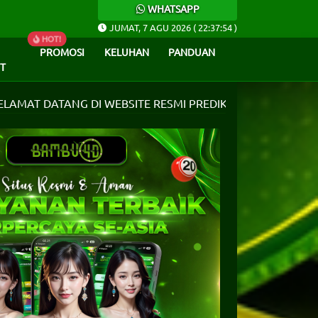
WHATSAPP
JUMAT
, 7 AGU 2026
(
22
:
37
:
56
)
HOT!
PROMOSI
KELUHAN
PANDUAN
T
DATANG DI WEBSITE RESMI PREDIKSI BAMBU4D - PREDIKSI S