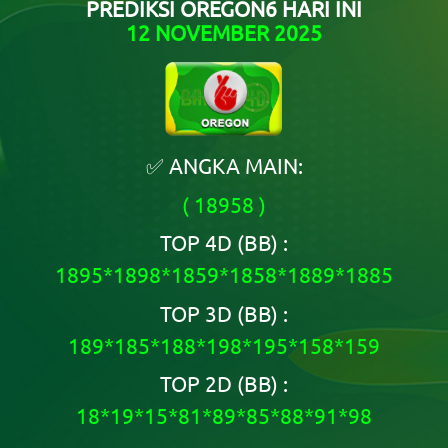
PREDIKSI OREGON6 HARI INI
12 NOVEMBER 2025
✅ ANGKA MAIN:
( 18958 )
TOP 4D (BB) :
1895*1898*1859*1858*1889*1885
TOP 3D (BB) :
189*185*188*198*195*158*159
TOP 2D (BB) :
18*19*15*81*89*85*88*91*98