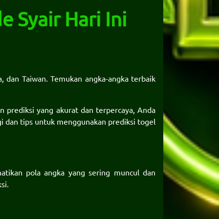
Syair Hari Ini
a, dan Taiwan. Temukan angka-angka terbaik
an prediksi yang akurat dan terpercaya, Anda
egi dan tips untuk menggunakan
prediksi togel
rhatikan pola angka yang sering muncul dan
si.