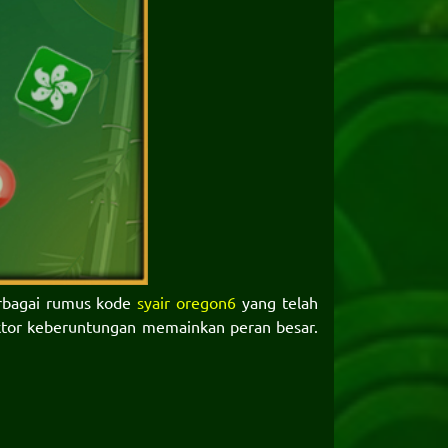
berbagai rumus kode
syair oregon6
yang telah
ktor keberuntungan memainkan peran besar.