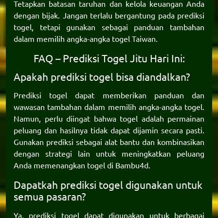
Tetapkan batasan taruhan dan kelola keuangan Anda
dengan bijak. Jangan terlalu bergantung pada prediksi
togel, tetapi gunakan sebagai panduan tambahan
dalam memilih angka-angka togel Taiwan.
FAQ – Prediksi Togel Jitu Hari Ini:
Apakah prediksi togel bisa diandalkan?
Prediksi togel dapat memberikan panduan dan
wawasan tambahan dalam memilih angka-angka togel.
Namun, perlu diingat bahwa togel adalah permainan
peluang dan hasilnya tidak dapat dijamin secara pasti.
Gunakan prediksi sebagai alat bantu dan kombinasikan
dengan strategi lain untuk meningkatkan peluang
Anda memenangkan togel di
Bambu4d
.
Dapatkah prediksi togel digunakan untuk
semua pasaran?
Ya, prediksi togel dapat digunakan untuk berbagai