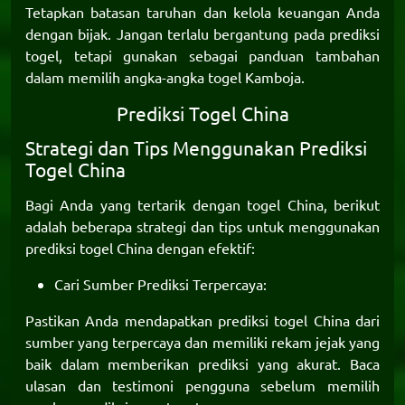
Tetapkan batasan taruhan dan kelola keuangan Anda
dengan bijak. Jangan terlalu bergantung pada prediksi
togel, tetapi gunakan sebagai panduan tambahan
dalam memilih angka-angka togel Kamboja.
Prediksi Togel China
Strategi dan Tips Menggunakan Prediksi
Togel China
Bagi Anda yang tertarik dengan togel China, berikut
adalah beberapa strategi dan tips untuk menggunakan
prediksi togel China
dengan efektif:
Cari Sumber Prediksi Terpercaya:
Pastikan Anda mendapatkan prediksi togel China dari
sumber yang terpercaya dan memiliki rekam jejak yang
baik dalam memberikan prediksi yang akurat. Baca
ulasan dan testimoni pengguna sebelum memilih