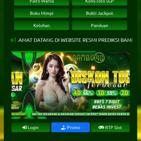
Paito Warna
Konv.Toto SGP
Buku Mimpi
Bukti Jackpot
Keluhan
Panduan
SELAMAT DATANG DI WEBSITE RESMI PREDIKSI BAMBU4D - PRE
Login
Promo
RTP Slot