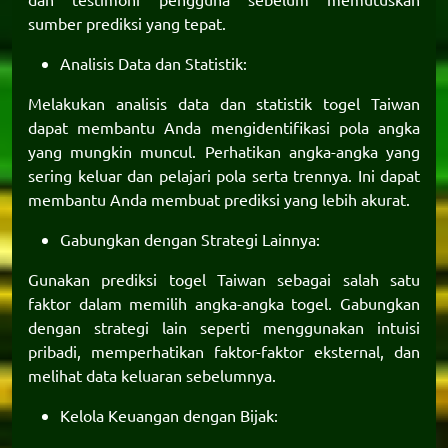
sumber prediksi yang tepat.
Analisis Data dan Statistik:
Melakukan analisis data dan statistik togel Taiwan
dapat membantu Anda mengidentifikasi pola angka
yang mungkin muncul. Perhatikan angka-angka yang
sering keluar dan pelajari pola serta trennya. Ini dapat
membantu Anda membuat prediksi yang lebih akurat.
Gabungkan dengan Strategi Lainnya:
Gunakan prediksi togel Taiwan sebagai salah satu
faktor dalam memilih angka-angka togel. Gabungkan
dengan strategi lain seperti menggunakan intuisi
pribadi, memperhatikan faktor-faktor eksternal, dan
melihat data keluaran sebelumnya.
Kelola Keuangan dengan Bijak: