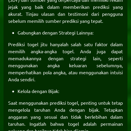
jejak yang baik dalam memberikan prediksi yang
akurat. Tinjau ulasan dan testimoni dari pengguna
sebelum memilih sumber prediksi yang tepat.
Gabungkan dengan Strategi Lainnya:
Prediksi togel jitu
hanyalah salah satu faktor dalam
memilih angka-angka togel. Anda juga dapat
memadukannya dengan strategi lain, seperti
menggunakan angka keluaran sebelumnya,
memperhatikan pola angka, atau menggunakan intuisi
Anda sendiri.
Kelola dengan Bijak:
Saat menggunakan prediksi togel, penting untuk tetap
mengelola taruhan Anda dengan bijak. Tetapkan
anggaran yang sesuai dan tidak berlebihan dalam
taruhan. Ingatlah bahwa togel adalah permainan
peluang dan hasilnya tidak bisa dijamin.