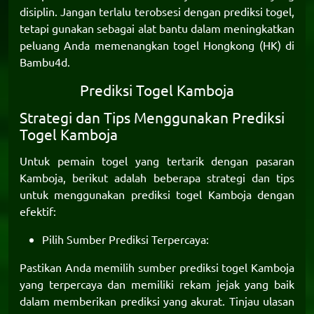
disiplin. Jangan terlalu terobsesi dengan prediksi togel,
tetapi gunakan sebagai alat bantu dalam meningkatkan
peluang Anda memenangkan togel Hongkong (HK) di
Bambu4d
.
Prediksi Togel Kamboja
Strategi dan Tips Menggunakan Prediksi
Togel Kamboja
Untuk pemain togel yang tertarik dengan pasaran
Kamboja, berikut adalah beberapa strategi dan tips
untuk menggunakan
prediksi togel Kamboja
dengan
efektif:
Pilih Sumber Prediksi Terpercaya:
Pastikan Anda memilih sumber prediksi togel Kamboja
yang terpercaya dan memiliki rekam jejak yang baik
dalam memberikan prediksi yang akurat. Tinjau ulasan