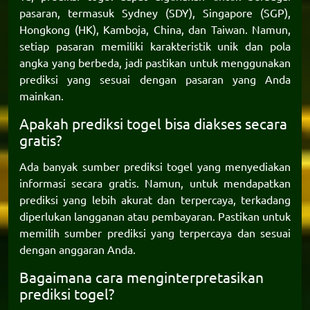
pasaran, termasuk Sydney (SDY), Singapore (SGP),
Hongkong (HK), Kamboja, China, dan Taiwan. Namun,
setiap pasaran memiliki karakteristik unik dan pola
angka yang berbeda, jadi pastikan untuk menggunakan
prediksi yang sesuai dengan pasaran yang Anda
mainkan.
Apakah prediksi togel bisa diakses secara
gratis?
Ada banyak sumber prediksi togel yang menyediakan
informasi secara gratis. Namun, untuk mendapatkan
prediksi yang lebih akurat dan terpercaya, terkadang
diperlukan langganan atau pembayaran. Pastikan untuk
memilih sumber prediksi yang terpercaya dan sesuai
dengan anggaran Anda.
Bagaimana cara menginterpretasikan
prediksi togel?