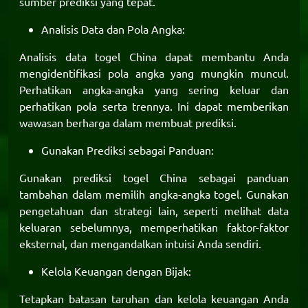
sumber prediksi yang tepat.
Analisis Data dan Pola Angka:
Analisis data togel China dapat membantu Anda
mengidentifikasi pola angka yang mungkin muncul.
Perhatikan angka-angka yang sering keluar dan
perhatikan pola serta trennya. Ini dapat memberikan
wawasan berharga dalam membuat prediksi.
Gunakan Prediksi sebagai Panduan:
Gunakan prediksi togel China sebagai panduan
tambahan dalam memilih angka-angka togel. Gunakan
pengetahuan dan strategi lain, seperti melihat data
keluaran sebelumnya, memperhatikan faktor-faktor
eksternal, dan mengandalkan intuisi Anda sendiri.
Kelola Keuangan dengan Bijak:
Tetapkan batasan taruhan dan kelola keuangan Anda