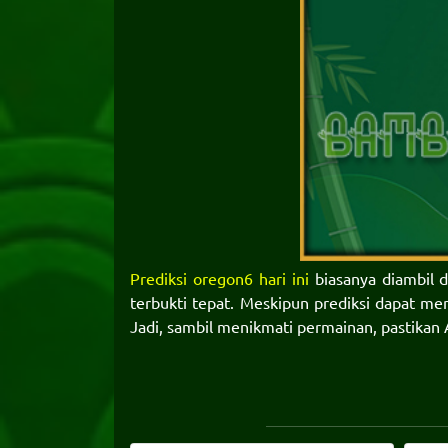
Prediksi oregon6 hari ini
biasanya diambil d
terbukti tepat. Meskipun prediksi dapat 
Jadi, sambil menikmati permainan, pastikan