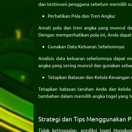
dan testimoni pengguna sebelum memilih su
Perhatikan Pola dan Tren Angka:
Amati pola dan tren angka yang muncul da
Dengan memperhatikan pola ini, Anda dap
Gunakan Data Keluaran Sebelumnya:
Analisis data keluaran sebelumnya dapat 
angka yang sering muncul dan gunakan sebag
Tetapkan Batasan dan Kelola Keuangan 
Tetapkan batasan taruhan Anda dan kelola 
tambahan dalam memilih angka togel yang t
Strategi dan Tips Menggunakan P
Tidak ketinggalan,
prediksi togel Hongko