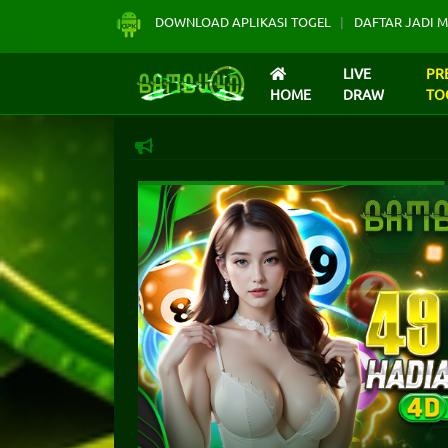
DOWNLOAD APLIKASI TOGEL
DAFTAR JADI 
LIVE
PR
HOME
DRAW
TO