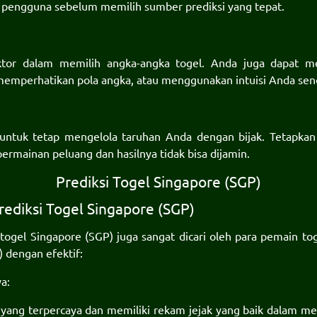
ri pengguna sebelum memilih sumber prediksi yang tepat.
ktor dalam memilih angka-angka togel. Anda juga dapat me
mperhatikan pola angka, atau menggunakan intuisi Anda send
untuk tetap mengelola taruhan Anda dengan bijak. Tetapkan
ermainan peluang dan hasilnya tidak bisa dijamin.
Prediksi Togel Singapore (SGP)
ediksi Togel Singapore (SGP)
 togel Singapore (SGP) juga sangat dicari oleh para pemain to
 dengan efektif:
a:
 yang terpercaya dan memiliki rekam jejak yang baik dalam me