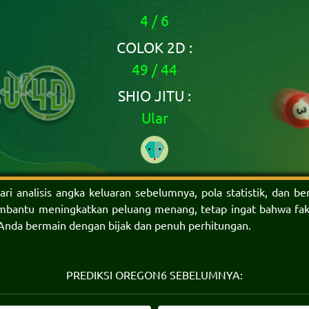
4 / 6
COLOK 2D :
49 / 44
SHIO JITU :
Ular
ari analisis angka keluaran sebelumnya, pola statistik, dan 
membantu meningkatkan peluang menang, tetap ingat bahwa fa
 Anda bermain dengan bijak dan penuh perhitungan.
PREDIKSI OREGON6 SEBELUMNYA: