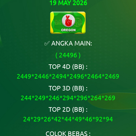
19 MAY 2026
✅ ANGKA MAIN:
( 24496 )
TOP 4D (BB) :
2449*2446*2494*2496*2464*2469
TOP 3D (BB) :
244*249*246*294*296*264*269
TOP 2D (BB) :
24*29*26*42*44*49*46*92*94
COLOK BEBAS :