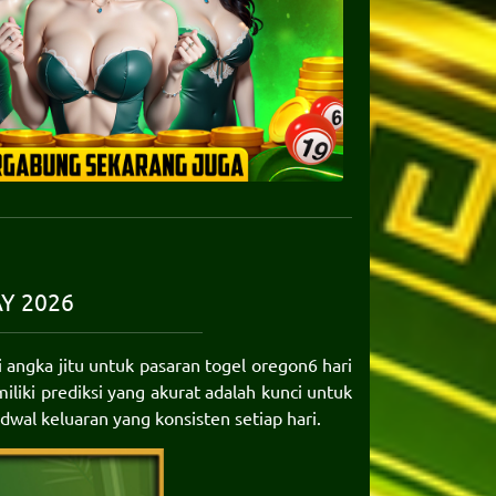
Y 2026
ngka jitu untuk pasaran togel oregon6 hari
liki prediksi yang akurat adalah kunci untuk
al keluaran yang konsisten setiap hari.