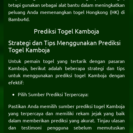
tetapi gunakan sebagai alat bantu dalam meningkatkan
peluang Anda memenangkan togel Hongkong (HK) di
Bambu4d
.
Prediksi Togel Kamboja
Strategi dan Tips Menggunakan Prediksi
Togel Kamboja
Untuk pemain togel yang tertarik dengan pasaran
Kamboja, berikut adalah beberapa strategi dan tips
untuk menggunakan
prediksi togel Kamboja
dengan
efektif:
Pilih Sumber Prediksi Terpercaya:
Pastikan Anda memilih sumber prediksi togel Kamboja
yang terpercaya dan memiliki rekam jejak yang baik
dalam memberikan prediksi yang akurat. Tinjau ulasan
dan testimoni pengguna sebelum memutuskan