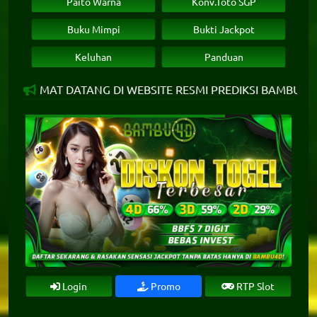
Paito Warna
Konv.Toto SGP
Buku Mimpi
Bukti Jackpot
Keluhan
Panduan
LAMAT DATANG DI WEBSITE RESMI PREDIKSI BAMBU4D - PRED
Login
Promo
RTP Slot