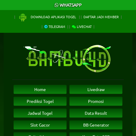
×
WHATSAPP
DOWNLOAD APLIKASI TOGEL
DAFTAR JADI MEMBER
TELEGRAM
LIVECHAT
Home
Livedraw
Prediksi Togel
Promosi
Jadwal Togel
Data Result
Slot Gacor
BB Generator