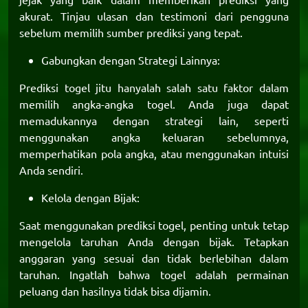
akurat. Tinjau ulasan dan testimoni dari pengguna
sebelum memilih sumber prediksi yang tepat.
Gabungkan dengan Strategi Lainnya:
Prediksi togel jitu
hanyalah salah satu faktor dalam
memilih angka-angka togel. Anda juga dapat
memadukannya dengan strategi lain, seperti
menggunakan angka keluaran sebelumnya,
memperhatikan pola angka, atau menggunakan intuisi
Anda sendiri.
Kelola dengan Bijak:
Saat menggunakan prediksi togel, penting untuk tetap
mengelola taruhan Anda dengan bijak. Tetapkan
anggaran yang sesuai dan tidak berlebihan dalam
taruhan. Ingatlah bahwa togel adalah permainan
peluang dan hasilnya tidak bisa dijamin.