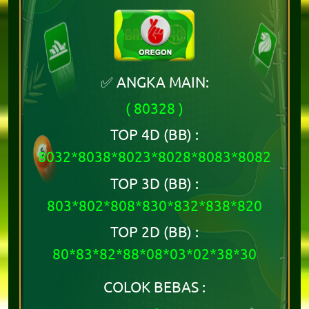
✅ ANGKA MAIN:
( 80328 )
TOP 4D (BB) :
8032*8038*8023*8028*8083*8082
TOP 3D (BB) :
803*802*808*830*832*838*820
TOP 2D (BB) :
80*83*82*88*08*03*02*38*30
COLOK BEBAS :