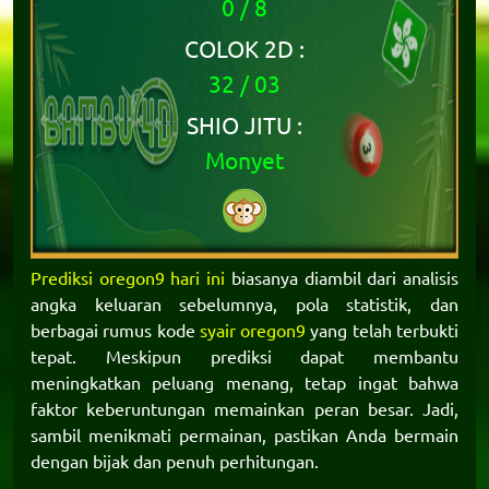
0 / 8
COLOK 2D :
32 / 03
SHIO JITU :
Monyet
Prediksi oregon9 hari ini
biasanya diambil dari analisis
angka keluaran sebelumnya, pola statistik, dan
berbagai rumus kode
syair oregon9
yang telah terbukti
tepat. Meskipun prediksi dapat membantu
meningkatkan peluang menang, tetap ingat bahwa
faktor keberuntungan memainkan peran besar. Jadi,
sambil menikmati permainan, pastikan Anda bermain
dengan bijak dan penuh perhitungan.