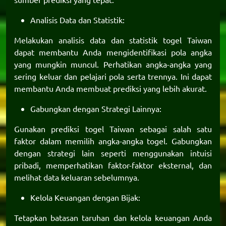
Analisis Data dan Statistik:
Melakukan analisis data dan statistik togel Taiwan
dapat membantu Anda mengidentifikasi pola angka
yang mungkin muncul. Perhatikan angka-angka yang
sering keluar dan pelajari pola serta trennya. Ini dapat
membantu Anda membuat prediksi yang lebih akurat.
Gabungkan dengan Strategi Lainnya:
Gunakan prediksi togel Taiwan sebagai salah satu
faktor dalam memilih angka-angka togel. Gabungkan
dengan strategi lain seperti menggunakan intuisi
pribadi, memperhatikan faktor-faktor eksternal, dan
melihat data keluaran sebelumnya.
Kelola Keuangan dengan Bijak:
Tetapkan batasan taruhan dan kelola keuangan Anda