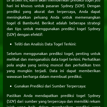
hari ini khusus untuk pasaran Sydney (SDY). Dengan
prediksi yang akurat dan terpercaya, Anda dapat
meningkatkan peluang Anda untuk memenangkan
togel di
Bambu4d
. Berikut adalah beberapa strategi
dan tips untuk menggunakan
prediksi togel Sydney
(SDY) dengan efektif:
Teliti dan Analisis Data Togel Terkini:
Sebelum menggunakan
prediksi togel
, penting untuk
melihat dan menganalisis data togel terkini. Perhatikan
pola angka yang sering muncul dan perhatikan tren
yang mungkin terjadi. Data ini dapat memberikan
wawasan berharga dalam membuat prediksi.
Gunakan Prediksi dari Sumber Terpercaya:
Pastikan Anda mendapatkan prediksi togel Sydney
(SDY) dari sumber yang terpercaya dan memiliki rekam
jejak yang baik dalam memberikan prediksi yang