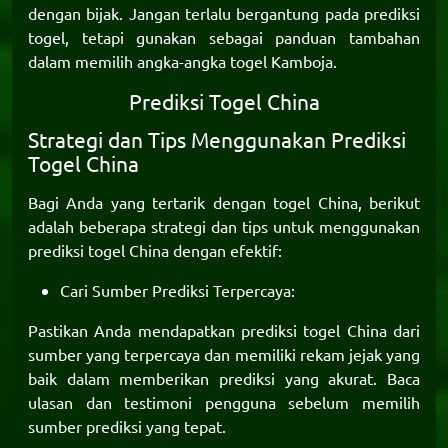
dengan bijak. Jangan terlalu bergantung pada prediksi
togel, tetapi gunakan sebagai panduan tambahan
dalam memilih angka-angka togel Kamboja.
Prediksi Togel China
Strategi dan Tips Menggunakan Prediksi
Togel China
Bagi Anda yang tertarik dengan togel China, berikut
adalah beberapa strategi dan tips untuk menggunakan
prediksi togel China
dengan efektif:
Cari Sumber Prediksi Terpercaya:
Pastikan Anda mendapatkan prediksi togel China dari
sumber yang terpercaya dan memiliki rekam jejak yang
baik dalam memberikan prediksi yang akurat. Baca
ulasan dan testimoni pengguna sebelum memilih
sumber prediksi yang tepat.