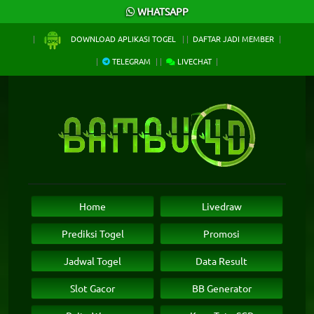
×
WHATSAPP
DOWNLOAD APLIKASI TOGEL
DAFTAR JADI MEMBER
TELEGRAM
LIVECHAT
Home
Livedraw
Prediksi Togel
Promosi
Jadwal Togel
Data Result
Slot Gacor
BB Generator