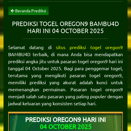
Beranda Prediksi
PREDIKSI TOGEL OREGON9 BAMBU4D
HARI INI 04 OCTOBER 2025
Selamat datang di
situs prediksi togel oregon9
BAMBU4D terbaik, di mana Anda bisa mendapatkan
prediksi angka jitu untuk pasaran togel oregon9 hari ini
tanggal 04 October 2025. Bagi para penggemar togel,
terutama yang mengikuti pasaran togel oregon9,
memiliki prediksi yang akurat adalah kunci untuk
memenangkan permainan. Pasaran togel oregon9
menjadi salah satu pasaran yang paling populer dengan
jadwal keluaran yang konsisten setiap hari.
PREDIKSI OREGON9 HARI INI
04 OCTOBER 2025