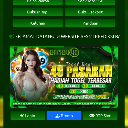
Paito Warna
Konv.Toto SGP
Buku Mimpi
Bukti Jackpot
Keluhan
Panduan
SELAMAT DATANG DI WEBSITE RESMI PREDIKSI BAMBU4D - P
Login
Promo
RTP Slot