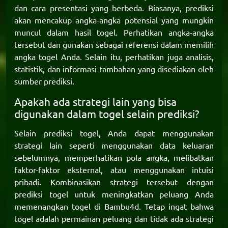
dan cara presentasi yang berbeda. Biasanya, prediksi
akan mencakup angka-angka potensial yang mungkin
muncul dalam hasil togel. Perhatikan angka-angka
tersebut dan gunakan sebagai referensi dalam memilih
angka togel Anda. Selain itu, perhatikan juga analisis,
statistik, dan informasi tambahan yang disediakan oleh
sumber prediksi.
Apakah ada strategi lain yang bisa
digunakan dalam togel selain prediksi?
Selain prediksi togel, Anda dapat menggunakan
strategi lain seperti menggunakan data keluaran
sebelumnya, memperhatikan pola angka, melibatkan
faktor-faktor eksternal, atau menggunakan intuisi
pribadi. Kombinasikan strategi tersebut dengan
prediksi togel untuk meningkatkan peluang Anda
memenangkan togel di
Bambu4d
. Tetap ingat bahwa
togel adalah permainan peluang dan tidak ada strategi