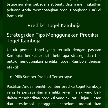
tetapi gunakan sebagai alat bantu dalam meningkatkan
peluang Anda memenangkan togel Hongkong (HK) di
Bambu4d
.
Prediksi Togel Kamboja
Strategi dan Tips Menggunakan Prediksi
Togel Kamboja
Untuk pemain togel yang tertarik dengan pasaran
Kamboja, berikut adalah beberapa strategi dan tips
untuk menggunakan
prediksi togel Kamboja
dengan
efektif:
Pilih Sumber Prediksi Terpercaya:
Pastikan Anda memilih sumber prediksi togel Kamboja
yang terpercaya dan memiliki rekam jejak yang baik
dalam memberikan prediksi yang akurat. Tinjau ulasan
dan testimoni pengguna sebelum memutuskan