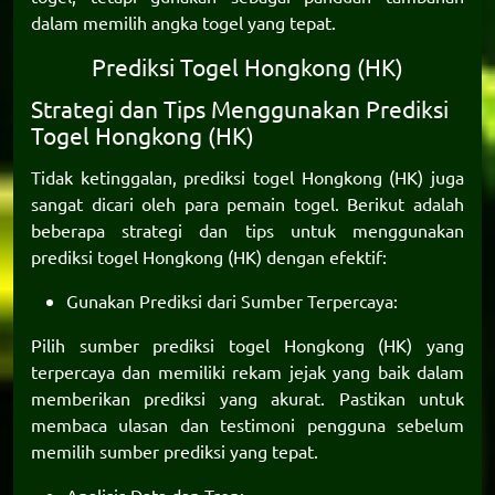
dalam memilih angka togel yang tepat.
Prediksi Togel Hongkong (HK)
Strategi dan Tips Menggunakan Prediksi
Togel Hongkong (HK)
Tidak ketinggalan,
prediksi togel Hongkong
(HK) juga
sangat dicari oleh para pemain togel. Berikut adalah
beberapa strategi dan tips untuk menggunakan
prediksi togel Hongkong (HK) dengan efektif:
Gunakan Prediksi dari Sumber Terpercaya:
Pilih sumber prediksi togel Hongkong (HK) yang
terpercaya dan memiliki rekam jejak yang baik dalam
memberikan prediksi yang akurat. Pastikan untuk
membaca ulasan dan testimoni pengguna sebelum
memilih sumber prediksi yang tepat.