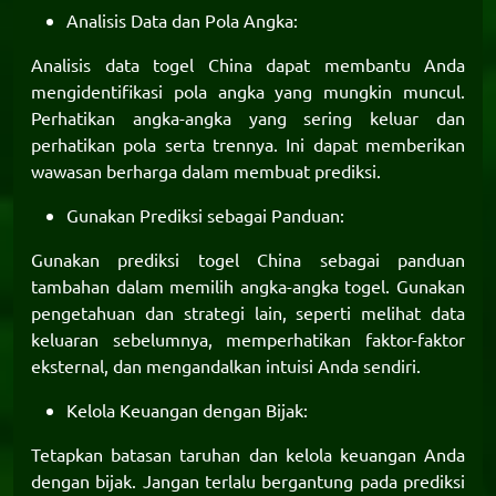
Analisis Data dan Pola Angka:
Analisis data togel China dapat membantu Anda
mengidentifikasi pola angka yang mungkin muncul.
Perhatikan angka-angka yang sering keluar dan
perhatikan pola serta trennya. Ini dapat memberikan
wawasan berharga dalam membuat prediksi.
Gunakan Prediksi sebagai Panduan:
Gunakan prediksi togel China sebagai panduan
tambahan dalam memilih angka-angka togel. Gunakan
pengetahuan dan strategi lain, seperti melihat data
keluaran sebelumnya, memperhatikan faktor-faktor
eksternal, dan mengandalkan intuisi Anda sendiri.
Kelola Keuangan dengan Bijak:
Tetapkan batasan taruhan dan kelola keuangan Anda
dengan bijak. Jangan terlalu bergantung pada prediksi