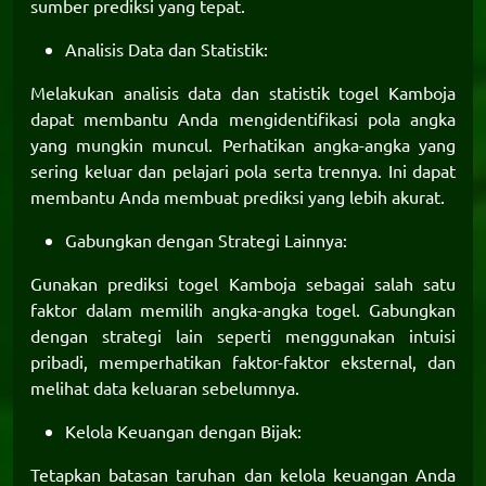
sumber prediksi yang tepat.
Analisis Data dan Statistik:
Melakukan analisis data dan statistik togel Kamboja
dapat membantu Anda mengidentifikasi pola angka
yang mungkin muncul. Perhatikan angka-angka yang
sering keluar dan pelajari pola serta trennya. Ini dapat
membantu Anda membuat prediksi yang lebih akurat.
Gabungkan dengan Strategi Lainnya:
Gunakan prediksi togel Kamboja sebagai salah satu
faktor dalam memilih angka-angka togel. Gabungkan
dengan strategi lain seperti menggunakan intuisi
pribadi, memperhatikan faktor-faktor eksternal, dan
melihat data keluaran sebelumnya.
Kelola Keuangan dengan Bijak:
Tetapkan batasan taruhan dan kelola keuangan Anda