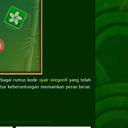
berbagai rumus kode
syair oregon9
yang telah
ktor keberuntungan memainkan peran besar.