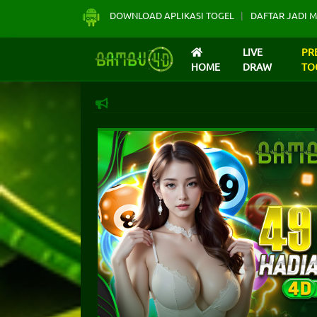
DOWNLOAD APLIKASI TOGEL
DAFTAR JADI 
LIVE
PR
HOME
DRAW
TO