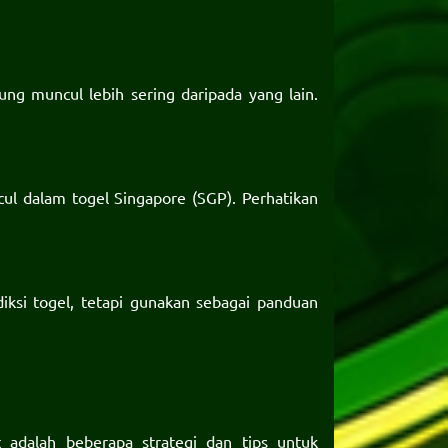
g muncul lebih sering daripada yang lain.
l dalam togel Singapore (SGP). Perhatikan
iksi togel, tetapi gunakan sebagai panduan
 adalah beberapa strategi dan tips untuk