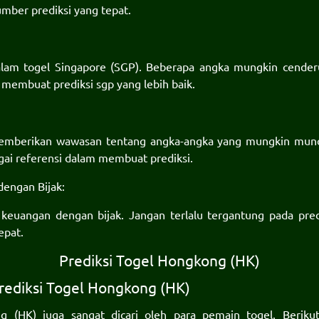
mber prediksi yang tepat.
lam togel Singapore (SGP). Beberapa angka mungkin cenderun
at membuat
prediksi sgp
yang lebih baik.
memberikan wawasan tentang angka-angka yang mungkin muncu
ai referensi dalam membuat prediksi.
dengan Bijak:
keuangan dengan bijak. Jangan terlalu tergantung pada pred
epat.
Prediksi Togel Hongkong (HK)
rediksi Togel Hongkong (HK)
ng
(HK) juga sangat dicari oleh para pemain togel. Berikut