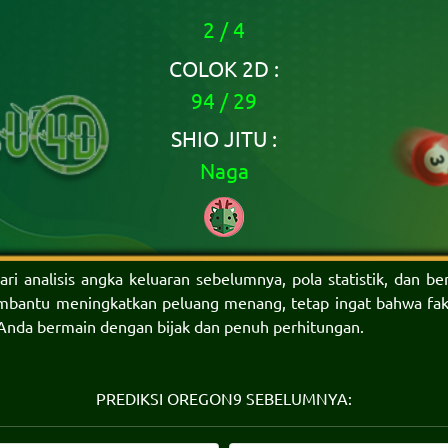
2 / 4
COLOK 2D :
94 / 29
SHIO JITU :
Naga
ari analisis angka keluaran sebelumnya, pola statistik, dan 
membantu meningkatkan peluang menang, tetap ingat bahwa fa
 Anda bermain dengan bijak dan penuh perhitungan.
PREDIKSI OREGON9 SEBELUMNYA: