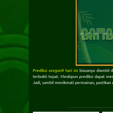
Prediksi oregon9 hari ini
biasanya diambil d
terbukti tepat. Meskipun prediksi dapat 
Jadi, sambil menikmati permainan, pastikan