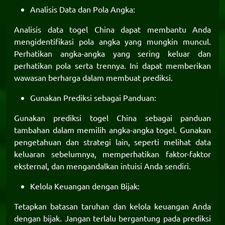
Analisis Data dan Pola Angka:
Analisis data togel China dapat membantu Anda
mengidentifikasi pola angka yang mungkin muncul.
Perhatikan angka-angka yang sering keluar dan
perhatikan pola serta trennya. Ini dapat memberikan
wawasan berharga dalam membuat prediksi.
Gunakan Prediksi sebagai Panduan:
Gunakan prediksi togel China sebagai panduan
tambahan dalam memilih angka-angka togel. Gunakan
pengetahuan dan strategi lain, seperti melihat data
keluaran sebelumnya, memperhatikan faktor-faktor
eksternal, dan mengandalkan intuisi Anda sendiri.
Kelola Keuangan dengan Bijak:
Tetapkan batasan taruhan dan kelola keuangan Anda
dengan bijak. Jangan terlalu bergantung pada prediksi