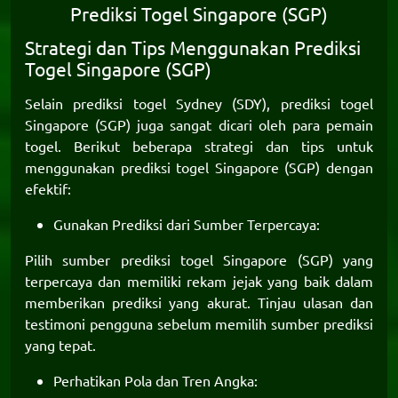
Prediksi Togel Singapore (SGP)
Strategi dan Tips Menggunakan Prediksi
Togel Singapore (SGP)
Selain prediksi togel Sydney (SDY), prediksi togel
Singapore (SGP) juga sangat dicari oleh para pemain
togel. Berikut beberapa strategi dan tips untuk
menggunakan prediksi togel Singapore (SGP) dengan
efektif:
Gunakan Prediksi dari Sumber Terpercaya:
Pilih sumber prediksi togel Singapore (SGP) yang
terpercaya dan memiliki rekam jejak yang baik dalam
memberikan prediksi yang akurat. Tinjau ulasan dan
testimoni pengguna sebelum memilih sumber prediksi
yang tepat.
Perhatikan Pola dan Tren Angka: