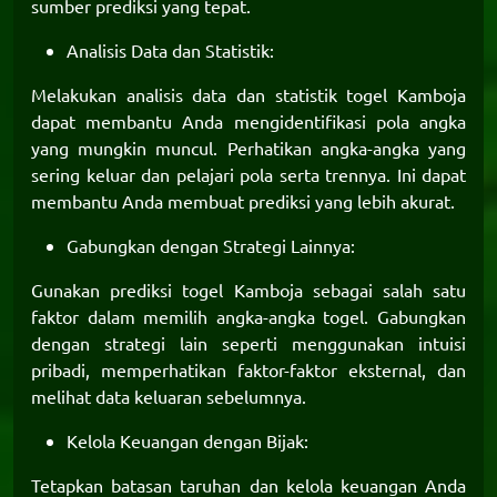
sumber prediksi yang tepat.
Analisis Data dan Statistik:
Melakukan analisis data dan statistik togel Kamboja
dapat membantu Anda mengidentifikasi pola angka
yang mungkin muncul. Perhatikan angka-angka yang
sering keluar dan pelajari pola serta trennya. Ini dapat
membantu Anda membuat prediksi yang lebih akurat.
Gabungkan dengan Strategi Lainnya:
Gunakan prediksi togel Kamboja sebagai salah satu
faktor dalam memilih angka-angka togel. Gabungkan
dengan strategi lain seperti menggunakan intuisi
pribadi, memperhatikan faktor-faktor eksternal, dan
melihat data keluaran sebelumnya.
Kelola Keuangan dengan Bijak:
Tetapkan batasan taruhan dan kelola keuangan Anda