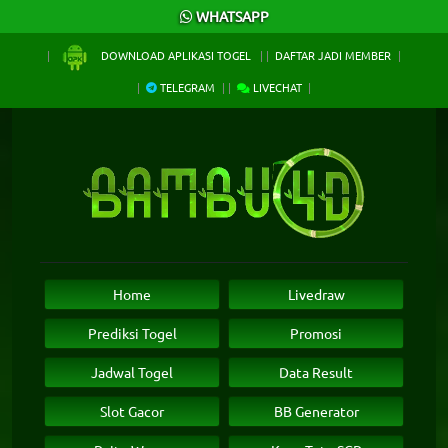
×
WHATSAPP
DOWNLOAD APLIKASI TOGEL
DAFTAR JADI MEMBER
TELEGRAM
LIVECHAT
Home
Livedraw
Prediksi Togel
Promosi
Jadwal Togel
Data Result
Slot Gacor
BB Generator