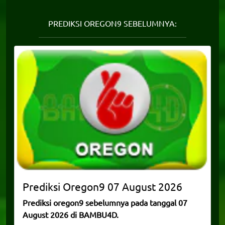
PREDIKSI OREGON9 SEBELUMNYA:
Prediksi
Oregon9
07 August 2026
Prediksi oregon9 sebelumnya pada tanggal 07
August 2026 di BAMBU4D.