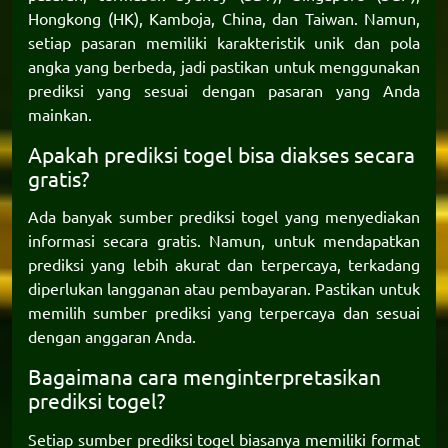
Hongkong (HK), Kamboja, China, dan Taiwan. Namun,
setiap pasaran memiliki karakteristik unik dan pola
angka yang berbeda, jadi pastikan untuk menggunakan
prediksi yang sesuai dengan pasaran yang Anda
mainkan.
Apakah prediksi togel bisa diakses secara
gratis?
Ada banyak sumber prediksi togel yang menyediakan
informasi secara gratis. Namun, untuk mendapatkan
prediksi yang lebih akurat dan terpercaya, terkadang
diperlukan langganan atau pembayaran. Pastikan untuk
memilih sumber prediksi yang terpercaya dan sesuai
dengan anggaran Anda.
Bagaimana cara menginterpretasikan
prediksi togel?
Setiap sumber prediksi togel biasanya memiliki format