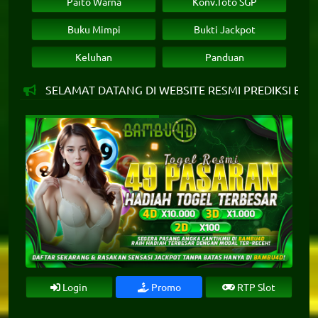
Paito Warna
Konv.Toto SGP
Buku Mimpi
Bukti Jackpot
Keluhan
Panduan
SELAMAT DATANG DI WEBSITE RESMI PREDIKSI BAMBU4D -
Login
Promo
RTP Slot