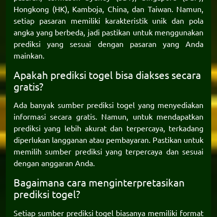
Hongkong (HK), Kamboja, China, dan Taiwan. Namun,
setiap pasaran memiliki karakteristik unik dan pola
angka yang berbeda, jadi pastikan untuk menggunakan
prediksi yang sesuai dengan pasaran yang Anda
mainkan.
Apakah prediksi togel bisa diakses secara
gratis?
Ada banyak sumber prediksi togel yang menyediakan
informasi secara gratis. Namun, untuk mendapatkan
prediksi yang lebih akurat dan terpercaya, terkadang
diperlukan langganan atau pembayaran. Pastikan untuk
memilih sumber prediksi yang terpercaya dan sesuai
dengan anggaran Anda.
Bagaimana cara menginterpretasikan
prediksi togel?
Setiap sumber prediksi togel biasanya memiliki format