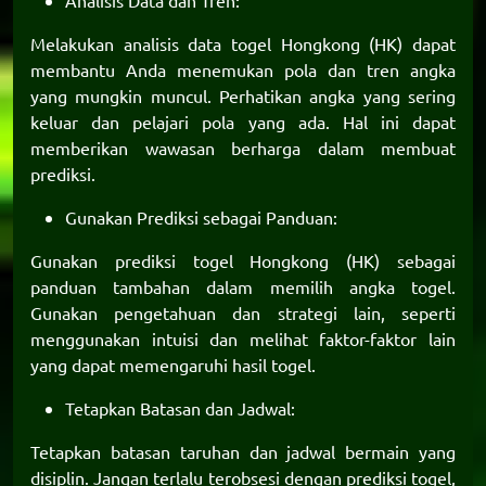
Analisis Data dan Tren:
Melakukan analisis data togel Hongkong (HK) dapat
membantu Anda menemukan pola dan tren angka
yang mungkin muncul. Perhatikan angka yang sering
keluar dan pelajari pola yang ada. Hal ini dapat
memberikan wawasan berharga dalam membuat
prediksi.
Gunakan Prediksi sebagai Panduan:
Gunakan prediksi togel Hongkong (HK) sebagai
panduan tambahan dalam memilih angka togel.
Gunakan pengetahuan dan strategi lain, seperti
menggunakan intuisi dan melihat faktor-faktor lain
yang dapat memengaruhi hasil togel.
Tetapkan Batasan dan Jadwal:
Tetapkan batasan taruhan dan jadwal bermain yang
disiplin. Jangan terlalu terobsesi dengan prediksi togel,