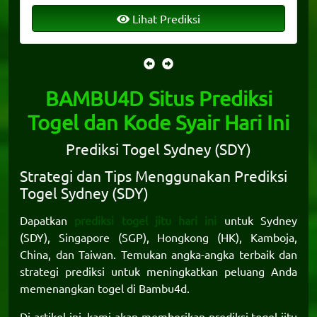
Lihat Prediksi
BAMBU4D Situs Prediksi
Togel dan Kode Syair Hari Ini
Prediksi Togel Sydney (SDY)
Strategi dan Tips Menggunakan Prediksi
Togel Sydney (SDY)
Dapatkan
prediksi togel jitu hari ini
untuk Sydney
(SDY), Singapore (SGP), Hongkong (HK), Kamboja,
China, dan Taiwan. Temukan angka-angka terbaik dan
strategi prediksi untuk meningkatkan peluang Anda
memenangkan togel di
Bambu4d
.
Di artikel ini, kami akan memberikan prediksi togel jitu