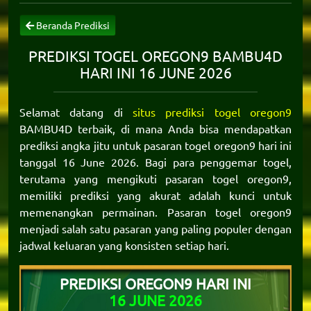
Beranda Prediksi
PREDIKSI TOGEL OREGON9 BAMBU4D
HARI INI 16 JUNE 2026
Selamat datang di
situs prediksi togel oregon9
BAMBU4D terbaik, di mana Anda bisa mendapatkan
prediksi angka jitu untuk pasaran togel oregon9 hari ini
tanggal 16 June 2026. Bagi para penggemar togel,
terutama yang mengikuti pasaran togel oregon9,
memiliki prediksi yang akurat adalah kunci untuk
memenangkan permainan. Pasaran togel oregon9
menjadi salah satu pasaran yang paling populer dengan
jadwal keluaran yang konsisten setiap hari.
PREDIKSI OREGON9 HARI INI
16 JUNE 2026