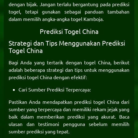
dengan bijak. Jangan terlalu bergantung pada prediksi
togel, tetapi gunakan sebagai panduan tambahan
dalam memilih angka-angka togel Kamboja.
Prediksi Togel China
Strategi dan Tips Menggunakan Prediksi
Togel China
Bagi Anda yang tertarik dengan togel China, berikut
adalah beberapa strategi dan tips untuk menggunakan
prediksi togel China
dengan efektif:
Cari Sumber Prediksi Terpercaya:
Pastikan Anda mendapatkan prediksi togel China dari
sumber yang terpercaya dan memiliki rekam jejak yang
baik dalam memberikan prediksi yang akurat. Baca
ulasan dan testimoni pengguna sebelum memilih
sumber prediksi yang tepat.