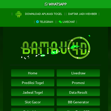
×
WHATSAPP
DOWNLOAD APLIKASI TOGEL
DAFTAR JADI MEMBER
TELEGRAM
LIVECHAT
Home
Livedraw
Prediksi Togel
Promosi
Jadwal Togel
Data Result
Slot Gacor
BB Generator