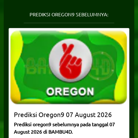
PREDIKSI OREGON9 SEBELUMNYA:
Prediksi
Oregon9
07 August 2026
Prediksi oregon9 sebelumnya pada tanggal 07
August 2026 di BAMBU4D.