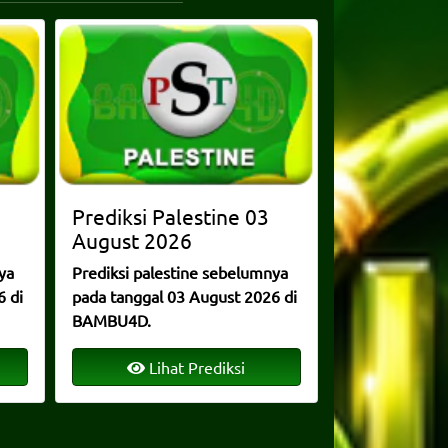
Prediksi
Palestine
03
Prediksi
Pa
August 2026
August 20
ya
Prediksi palestine sebelumnya
Prediksi pale
6 di
pada tanggal 03 August 2026 di
pada tanggal 
BAMBU4D.
BAMBU4D.
Lihat Prediksi
Liha