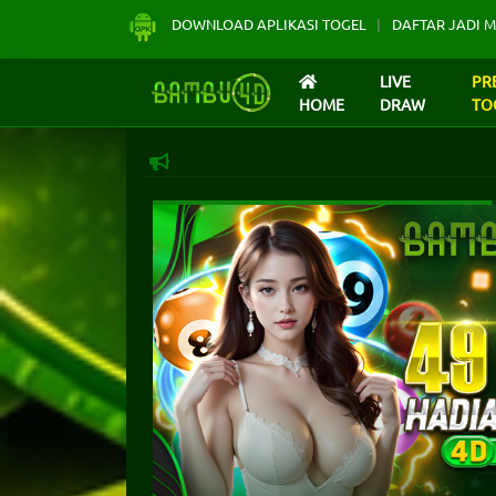
DOWNLOAD APLIKASI TOGEL
DAFTAR JADI 
LIVE
PR
HOME
DRAW
TO