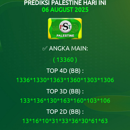
PREDIKSI PALESTINE HARI INI
06 AUGUST 2025
✅ ANGKA MAIN:
( 13360 )
TOP 4D (BB) :
1336*1330*1363*1360*1303*1306
TOP 3D (BB) :
133*136*130*163*160*103*106
TOP 2D (BB) :
13*16*10*31*33*36*30*61*63