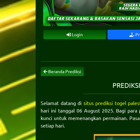
Login
Pr
Beranda Prediksi
PREDIKS
Selamat datang di
situs prediksi togel pales
hari ini tanggal 06 August 2025. Bagi para
kunci untuk memenangkan permainan. Pasara
setiap hari.