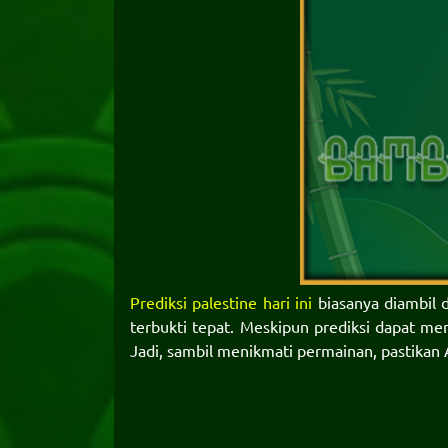
Prediksi palestine hari ini
biasanya diambil d
terbukti tepat. Meskipun prediksi dapat 
Jadi, sambil menikmati permainan, pastikan