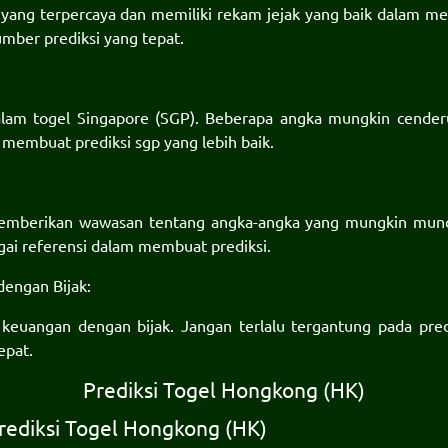
 yang terpercaya dan memiliki rekam jejak yang baik dalam me
mber prediksi yang tepat.
lam togel Singapore (SGP). Beberapa angka mungkin cenderun
at membuat
prediksi sgp
yang lebih baik.
memberikan wawasan tentang angka-angka yang mungkin muncu
ai referensi dalam membuat prediksi.
dengan Bijak:
keuangan dengan bijak. Jangan terlalu tergantung pada pred
epat.
Prediksi Togel Hongkong (HK)
rediksi Togel Hongkong (HK)