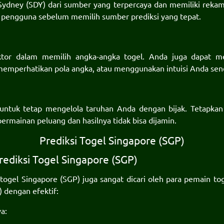
Sydney (SDY) dari sumber yang terpercaya dan memiliki rekam
ri pengguna sebelum memilih sumber prediksi yang tepat.
ktor dalam memilih angka-angka togel. Anda juga dapat me
mperhatikan pola angka, atau menggunakan intuisi Anda send
untuk tetap mengelola taruhan Anda dengan bijak. Tetapkan
ermainan peluang dan hasilnya tidak bisa dijamin.
Prediksi Togel Singapore (SGP)
ediksi Togel Singapore (SGP)
 togel Singapore (SGP) juga sangat dicari oleh para pemain to
 dengan efektif:
a: