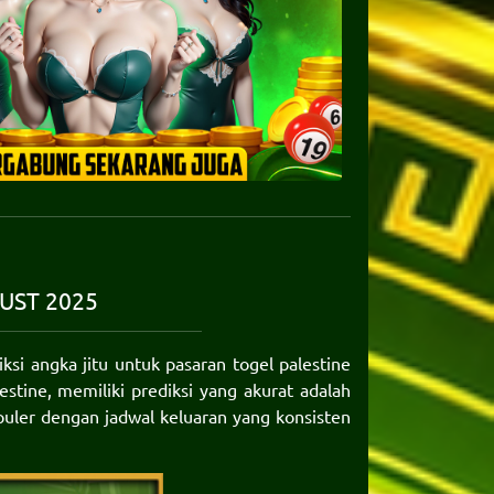
UST 2025
i angka jitu untuk pasaran togel palestine
stine, memiliki prediksi yang akurat adalah
uler dengan jadwal keluaran yang konsisten