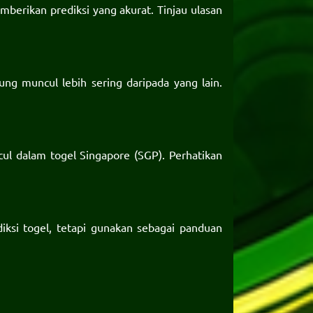
mberikan prediksi yang akurat. Tinjau ulasan
g muncul lebih sering daripada yang lain.
l dalam togel Singapore (SGP). Perhatikan
iksi togel, tetapi gunakan sebagai panduan