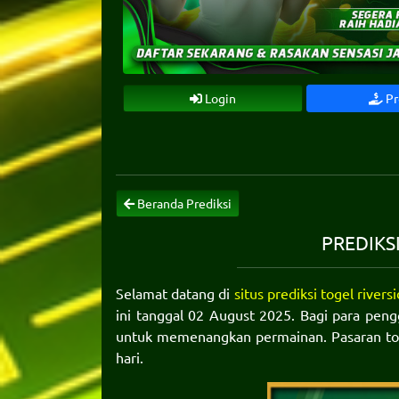
Login
Pr
Beranda Prediksi
PREDIKS
Selamat datang di
situs prediksi togel rivers
ini tanggal 02 August 2025. Bagi para peng
untuk memenangkan permainan. Pasaran togel
hari.