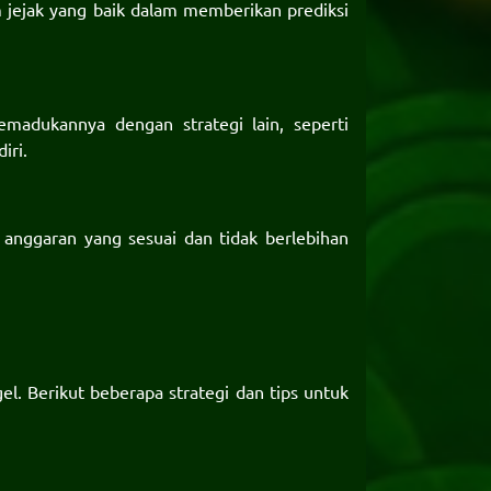
 jejak yang baik dalam memberikan prediksi
madukannya dengan strategi lain, seperti
iri.
 anggaran yang sesuai dan tidak berlebihan
gel. Berikut beberapa strategi dan tips untuk