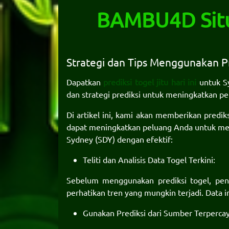
BAMBU4D Situs
Strategi dan Tips Menggunakan Pr
Dapatkan
prediksi togel jitu hari ini
untuk Sy
dan strategi prediksi untuk meningkatkan 
Di artikel ini, kami akan memberikan predik
dapat meningkatkan peluang Anda untuk m
Sydney
(SDY) dengan efektif:
Teliti dan Analisis Data Togel Terkini:
Sebelum menggunakan
prediksi togel
, pen
perhatikan tren yang mungkin terjadi. Data
Gunakan Prediksi dari Sumber Terpercay