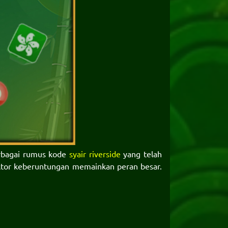
berbagai rumus kode
syair riverside
yang telah
ktor keberuntungan memainkan peran besar.