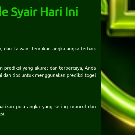
Syair Hari Ini
a, dan Taiwan. Temukan angka-angka terbaik
an prediksi yang akurat dan terpercaya, Anda
egi dan tips untuk menggunakan
prediksi togel
rhatikan pola angka yang sering muncul dan
si.