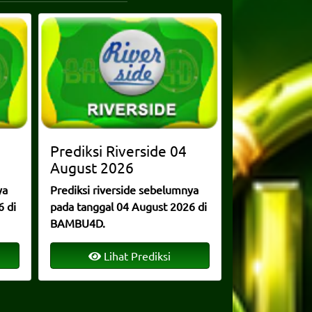
Prediksi
Riverside
04
Prediksi
Ri
August 2026
August 20
ya
Prediksi riverside sebelumnya
Prediksi river
6 di
pada tanggal 04 August 2026 di
pada tanggal 
BAMBU4D.
BAMBU4D.
Lihat Prediksi
Liha