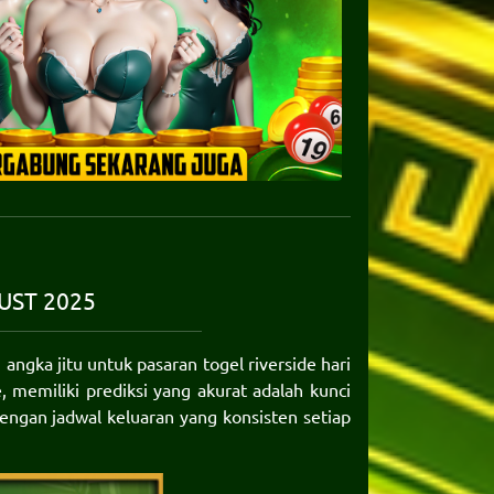
UST 2025
gka jitu untuk pasaran togel riverside hari
 memiliki prediksi yang akurat adalah kunci
engan jadwal keluaran yang konsisten setiap