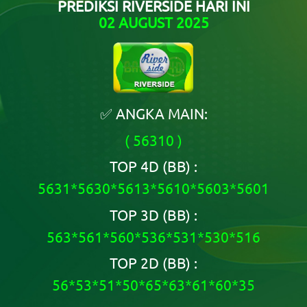
PREDIKSI RIVERSIDE HARI INI
02 AUGUST 2025
✅ ANGKA MAIN:
( 56310 )
TOP 4D (BB) :
5631*5630*5613*5610*5603*5601
TOP 3D (BB) :
563*561*560*536*531*530*516
TOP 2D (BB) :
56*53*51*50*65*63*61*60*35