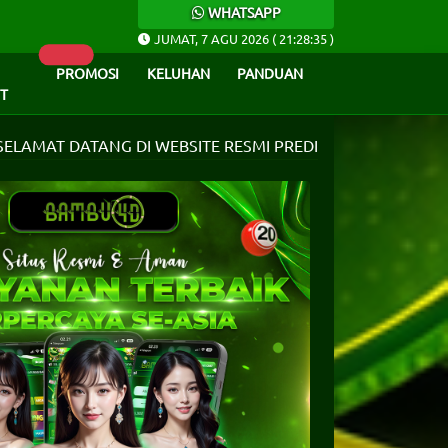
WHATSAPP
JUMAT
, 7 AGU 2026
(
21
:
28
:
37
)
HOT!
PROMOSI
KELUHAN
PANDUAN
T
 DATANG DI WEBSITE RESMI PREDIKSI BAMBU4D - PREDIKSI 