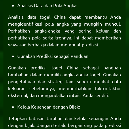
Analisis Data dan Pola Angka:
Analisis data togel China dapat membantu Anda
mengidentifikasi pola angka yang mungkin muncul.
Perhatikan angka-angka yang sering keluar dan
perhatikan pola serta trennya. Ini dapat memberikan
wawasan berharga dalam membuat prediksi.
Gunakan Prediksi sebagai Panduan:
Gunakan prediksi togel China sebagai panduan
tambahan dalam memilih angka-angka togel. Gunakan
pengetahuan dan strategi lain, seperti melihat data
keluaran sebelumnya, memperhatikan faktor-faktor
eksternal, dan mengandalkan intuisi Anda sendiri.
Kelola Keuangan dengan Bijak:
Tetapkan batasan taruhan dan kelola keuangan Anda
dengan bijak. Jangan terlalu bergantung pada prediksi