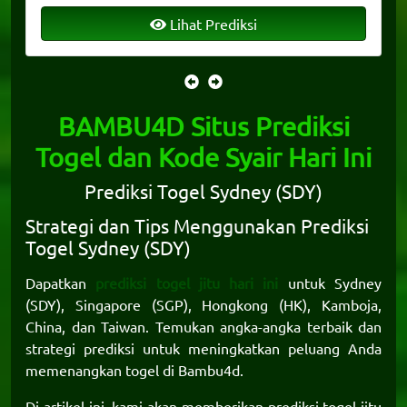
Lihat Prediksi
BAMBU4D Situs Prediksi
Togel dan Kode Syair Hari Ini
Prediksi Togel Sydney (SDY)
Strategi dan Tips Menggunakan Prediksi
Togel Sydney (SDY)
Dapatkan
prediksi togel jitu hari ini
untuk Sydney
(SDY), Singapore (SGP), Hongkong (HK), Kamboja,
China, dan Taiwan. Temukan angka-angka terbaik dan
strategi prediksi untuk meningkatkan peluang Anda
memenangkan togel di
Bambu4d
.
Di artikel ini, kami akan memberikan prediksi togel jitu