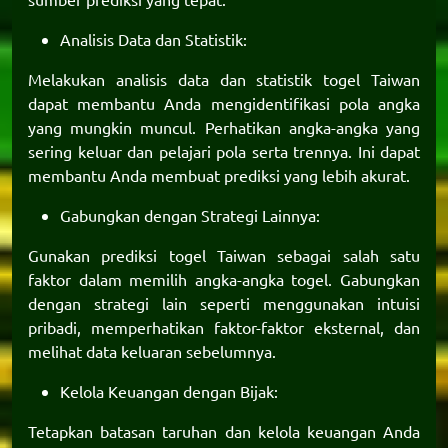
Analisis Data dan Statistik:
Melakukan analisis data dan statistik togel Taiwan
dapat membantu Anda mengidentifikasi pola angka
yang mungkin muncul. Perhatikan angka-angka yang
sering keluar dan pelajari pola serta trennya. Ini dapat
membantu Anda membuat prediksi yang lebih akurat.
Gabungkan dengan Strategi Lainnya:
Gunakan prediksi togel Taiwan sebagai salah satu
faktor dalam memilih angka-angka togel. Gabungkan
dengan strategi lain seperti menggunakan intuisi
pribadi, memperhatikan faktor-faktor eksternal, dan
melihat data keluaran sebelumnya.
Kelola Keuangan dengan Bijak:
Tetapkan batasan taruhan dan kelola keuangan Anda