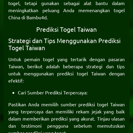
togel, tetapi gunakan sebagai alat bantu dalam
meningkatkan peluang Anda memenangkan togel
China di
Bambu4d
.
Prediksi Togel Taiwan
Strategi dan Tips Menggunakan Prediksi
Togel Taiwan
Untuk pemain togel yang tertarik dengan pasaran
Taiwan, berikut adalah beberapa strategi dan tips
untuk menggunakan
prediksi togel Taiwan
dengan
efektif:
Cari Sumber Prediksi Terpercaya:
Pastikan Anda memilih sumber prediksi togel Taiwan
yang terpercaya dan memiliki rekam jejak yang baik
dalam memberikan prediksi yang akurat. Tinjau ulasan
dan testimoni pengguna sebelum memutuskan
sumber prediksi yang tepat.