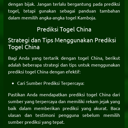
dengan bijak. Jangan terlalu bergantung pada prediksi
togel, tetapi gunakan sebagai panduan tambahan
dalam memilih angka-angka togel Kamboja.
Prediksi Togel China
Strategi dan Tips Menggunakan Prediksi
Togel China
Bagi Anda yang tertarik dengan togel China, berikut
adalah beberapa strategi dan tips untuk menggunakan
prediksi togel China
dengan efektif:
Cari Sumber Prediksi Terpercaya:
Pastikan Anda mendapatkan prediksi togel China dari
sumber yang terpercaya dan memiliki rekam jejak yang
baik dalam memberikan prediksi yang akurat. Baca
ulasan dan testimoni pengguna sebelum memilih
sumber prediksi yang tepat.