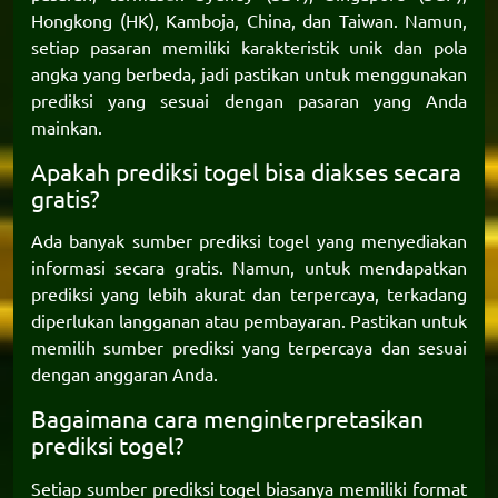
Hongkong (HK), Kamboja, China, dan Taiwan. Namun,
setiap pasaran memiliki karakteristik unik dan pola
angka yang berbeda, jadi pastikan untuk menggunakan
prediksi yang sesuai dengan pasaran yang Anda
mainkan.
Apakah prediksi togel bisa diakses secara
gratis?
Ada banyak sumber prediksi togel yang menyediakan
informasi secara gratis. Namun, untuk mendapatkan
prediksi yang lebih akurat dan terpercaya, terkadang
diperlukan langganan atau pembayaran. Pastikan untuk
memilih sumber prediksi yang terpercaya dan sesuai
dengan anggaran Anda.
Bagaimana cara menginterpretasikan
prediksi togel?
Setiap sumber prediksi togel biasanya memiliki format