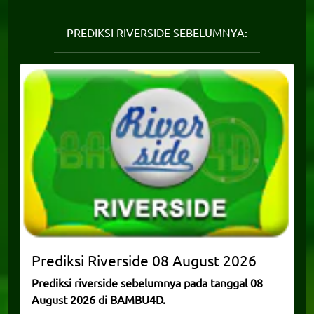
PREDIKSI RIVERSIDE SEBELUMNYA:
Prediksi
Riverside
08 August 2026
Prediksi riverside sebelumnya pada tanggal 08
August 2026 di BAMBU4D.