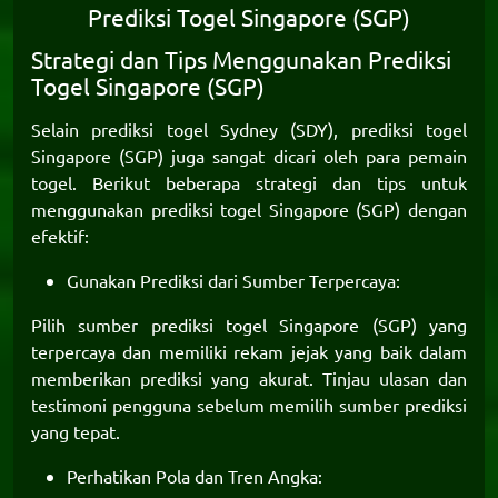
Prediksi Togel Singapore (SGP)
Strategi dan Tips Menggunakan Prediksi
Togel Singapore (SGP)
Selain prediksi togel Sydney (SDY), prediksi togel
Singapore (SGP) juga sangat dicari oleh para pemain
togel. Berikut beberapa strategi dan tips untuk
menggunakan prediksi togel Singapore (SGP) dengan
efektif:
Gunakan Prediksi dari Sumber Terpercaya:
Pilih sumber prediksi togel Singapore (SGP) yang
terpercaya dan memiliki rekam jejak yang baik dalam
memberikan prediksi yang akurat. Tinjau ulasan dan
testimoni pengguna sebelum memilih sumber prediksi
yang tepat.
Perhatikan Pola dan Tren Angka: