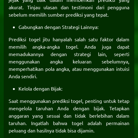
akurat. Tinjau ulasan dan testimoni dari pengguna
sebelum memilih sumber prediksi yang tepat.
Gabungkan dengan Strategi Lainnya:
Prediksi togel jitu
hanyalah salah satu faktor dalam
memilih angka-angka togel. Anda juga dapat
memadukannya dengan strategi lain, seperti
menggunakan angka keluaran sebelumnya,
memperhatikan pola angka, atau menggunakan intuisi
Anda sendiri.
Kelola dengan Bijak:
Saat menggunakan prediksi togel, penting untuk tetap
mengelola taruhan Anda dengan bijak. Tetapkan
anggaran yang sesuai dan tidak berlebihan dalam
taruhan. Ingatlah bahwa togel adalah permainan
peluang dan hasilnya tidak bisa dijamin.