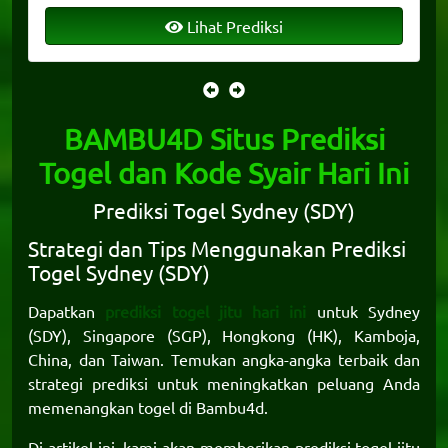
Lihat Prediksi
BAMBU4D Situs Prediksi
Togel dan Kode Syair Hari Ini
Prediksi Togel Sydney (SDY)
Strategi dan Tips Menggunakan Prediksi
Togel Sydney (SDY)
Dapatkan
prediksi togel jitu hari ini
untuk Sydney
(SDY), Singapore (SGP), Hongkong (HK), Kamboja,
China, dan Taiwan. Temukan angka-angka terbaik dan
strategi prediksi untuk meningkatkan peluang Anda
memenangkan togel di
Bambu4d
.
Di artikel ini, kami akan memberikan prediksi togel jitu