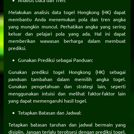
Analisis Data dan Tren:
Melakukan analisis data togel Hongkong (HK) dapat
membantu Anda menemukan pola dan tren angka
yang mungkin muncul. Perhatikan angka yang sering
keluar dan pelajari pola yang ada. Hal ini dapat
memberikan wawasan berharga dalam membuat
prediksi.
Gunakan Prediksi sebagai Panduan:
Gunakan prediksi togel Hongkong (HK) sebagai
panduan tambahan dalam memilih angka togel.
Gunakan pengetahuan dan strategi lain, seperti
menggunakan intuisi dan melihat faktor-faktor lain
yang dapat memengaruhi hasil togel.
Tetapkan Batasan dan Jadwal:
Tetapkan batasan taruhan dan jadwal bermain yang
disiplin. Jangan terlalu terobsesi dengan prediksi togel,