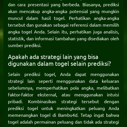
dan cara presentasi yang berbeda. Biasanya, prediksi
akan mencakup angka-angka potensial yang mungkin
muncul dalam hasil togel. Perhatikan angka-angka
tersebut dan gunakan sebagai referensi dalam memilih
angka togel Anda. Selain itu, perhatikan juga analisis,
statistik, dan informasi tambahan yang disediakan oleh
sumber prediksi.
Apakah ada strategi lain yang bisa
digunakan dalam togel selain prediksi?
Selain prediksi togel, Anda dapat menggunakan
strategi lain seperti menggunakan data keluaran
sebelumnya, memperhatikan pola angka, melibatkan
faktor-faktor eksternal, atau menggunakan intuisi
pribadi. Kombinasikan strategi tersebut dengan
prediksi togel untuk meningkatkan peluang Anda
memenangkan togel di
Bambu4d
. Tetap ingat bahwa
togel adalah permainan peluang dan tidak ada strategi