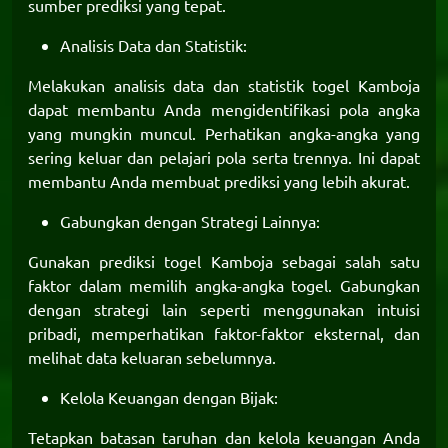
sumber prediksi yang tepat.
Analisis Data dan Statistik:
Melakukan analisis data dan statistik togel Kamboja
dapat membantu Anda mengidentifikasi pola angka
yang mungkin muncul. Perhatikan angka-angka yang
sering keluar dan pelajari pola serta trennya. Ini dapat
membantu Anda membuat prediksi yang lebih akurat.
Gabungkan dengan Strategi Lainnya:
Gunakan prediksi togel Kamboja sebagai salah satu
faktor dalam memilih angka-angka togel. Gabungkan
dengan strategi lain seperti menggunakan intuisi
pribadi, memperhatikan faktor-faktor eksternal, dan
melihat data keluaran sebelumnya.
Kelola Keuangan dengan Bijak:
Tetapkan batasan taruhan dan kelola keuangan Anda