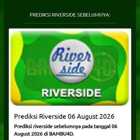
PREDIKSI RIVERSIDE SEBELUMNYA:
Prediksi
Riverside
06 August 2026
Prediksi riverside sebelumnya pada tanggal 06
August 2026 di BAMBU4D.