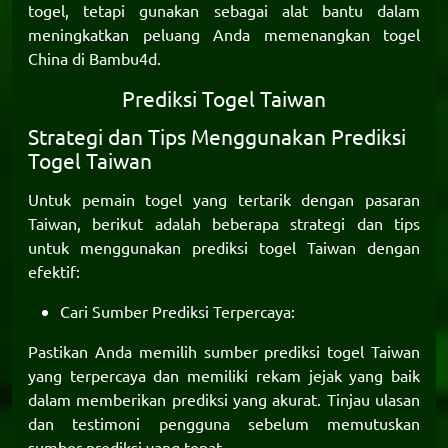
togel, tetapi gunakan sebagai alat bantu dalam
meningkatkan peluang Anda memenangkan togel
China di
Bambu4d
.
Prediksi Togel Taiwan
Strategi dan Tips Menggunakan Prediksi
Togel Taiwan
Untuk pemain togel yang tertarik dengan pasaran
Taiwan, berikut adalah beberapa strategi dan tips
untuk menggunakan
prediksi togel Taiwan
dengan
efektif:
Cari Sumber Prediksi Terpercaya:
Pastikan Anda memilih sumber prediksi togel Taiwan
yang terpercaya dan memiliki rekam jejak yang baik
dalam memberikan prediksi yang akurat. Tinjau ulasan
dan testimoni pengguna sebelum memutuskan
sumber prediksi yang tepat.