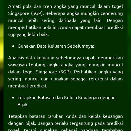
Amati pola dan tren angka yang muncul dalam togel
Singapore (SGP). Beberapa angka mungkin cenderung
muncul lebih sering daripada yang lain. Dengan
memperhatikan pola ini, Anda dapat membuat
prediksi
sgp
yang lebih baik.
Gunakan Data Keluaran Sebelumnya:
Analisis data keluaran sebelumnya dapat memberikan
wawasan tentang angka-angka yang mungkin muncul
dalam togel Singapore (SGP). Perhatikan angka yang
sering muncul dan gunakan sebagai referensi dalam
membuat prediksi.
Tetapkan Batasan dan Kelola Keuangan dengan
Bijak:
Tetapkan batasan taruhan Anda dan kelola keuangan
dengan bijak. Jangan terlalu tergantung pada prediksi
togel, tetapi gunakan sebagai panduan tambahan