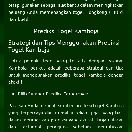
tetapi gunakan sebagai alat bantu dalam meningkatkan
peluang Anda memenangkan togel Hongkong (HK) di
Bambu4d
.
Prediksi Togel Kamboja
Strategi dan Tips Menggunakan Prediksi
Togel Kamboja
Untuk pemain togel yang tertarik dengan pasaran
Kamboja, berikut adalah beberapa strategi dan tips
untuk menggunakan
prediksi togel Kamboja
dengan
efektif:
Pilih Sumber Prediksi Terpercaya:
Pastikan Anda memilih sumber prediksi togel Kamboja
yang terpercaya dan memiliki rekam jejak yang baik
dalam memberikan prediksi yang akurat. Tinjau ulasan
dan testimoni pengguna sebelum memutuskan