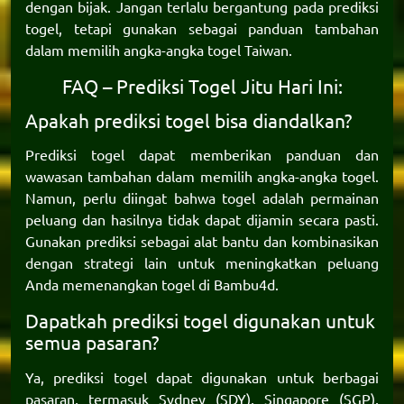
dengan bijak. Jangan terlalu bergantung pada prediksi
togel, tetapi gunakan sebagai panduan tambahan
dalam memilih angka-angka togel Taiwan.
FAQ – Prediksi Togel Jitu Hari Ini:
Apakah prediksi togel bisa diandalkan?
Prediksi togel dapat memberikan panduan dan
wawasan tambahan dalam memilih angka-angka togel.
Namun, perlu diingat bahwa togel adalah permainan
peluang dan hasilnya tidak dapat dijamin secara pasti.
Gunakan prediksi sebagai alat bantu dan kombinasikan
dengan strategi lain untuk meningkatkan peluang
Anda memenangkan togel di
Bambu4d
.
Dapatkah prediksi togel digunakan untuk
semua pasaran?
Ya, prediksi togel dapat digunakan untuk berbagai
pasaran, termasuk Sydney (SDY), Singapore (SGP),