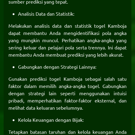
sumber prediksi yang tepat.
Analisis Data dan Statistik:
Melakukan analisis data dan statistik togel Kamboja
dapat membantu Anda mengidentifikasi pola angka
yang mungkin muncul. Perhatikan angka-angka yang
sering keluar dan pelajari pola serta trennya. Ini dapat
membantu Anda membuat prediksi yang lebih akurat.
Gabungkan dengan Strategi Lainnya:
Gunakan prediksi togel Kamboja sebagai salah satu
faktor dalam memilih angka-angka togel. Gabungkan
dengan strategi lain seperti menggunakan intuisi
pribadi, memperhatikan faktor-faktor eksternal, dan
melihat data keluaran sebelumnya.
Kelola Keuangan dengan Bijak:
Tetapkan batasan taruhan dan kelola keuangan Anda