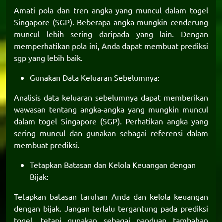
Amati pola dan tren angka yang muncul dalam togel
Singapore (SGP). Beberapa angka mungkin cenderung
muncul lebih sering daripada yang lain. Dengan
memperhatikan pola ini, Anda dapat membuat
prediksi
sgp
yang lebih baik.
Gunakan Data Keluaran Sebelumnya:
Analisis data keluaran sebelumnya dapat memberikan
wawasan tentang angka-angka yang mungkin muncul
dalam togel Singapore (SGP). Perhatikan angka yang
sering muncul dan gunakan sebagai referensi dalam
membuat prediksi.
Tetapkan Batasan dan Kelola Keuangan dengan
Bijak:
Tetapkan batasan taruhan Anda dan kelola keuangan
dengan bijak. Jangan terlalu tergantung pada prediksi
togel, tetapi gunakan sebagai panduan tambahan