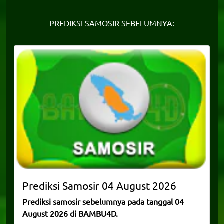
PREDIKSI SAMOSIR SEBELUMNYA:
Prediksi
Samosir
04 August 2026
Prediksi samosir sebelumnya pada tanggal 04
August 2026 di BAMBU4D.