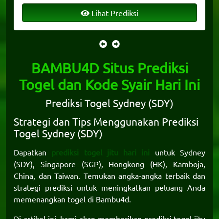
Lihat Prediksi
BAMBU4D Situs Prediksi
Togel dan Kode Syair Hari Ini
Prediksi Togel Sydney (SDY)
Strategi dan Tips Menggunakan Prediksi
Togel Sydney (SDY)
Dapatkan
prediksi togel jitu hari ini
untuk Sydney
(SDY), Singapore (SGP), Hongkong (HK), Kamboja,
China, dan Taiwan. Temukan angka-angka terbaik dan
strategi prediksi untuk meningkatkan peluang Anda
memenangkan togel di
Bambu4d
.
Di artikel ini, kami akan memberikan prediksi togel jitu