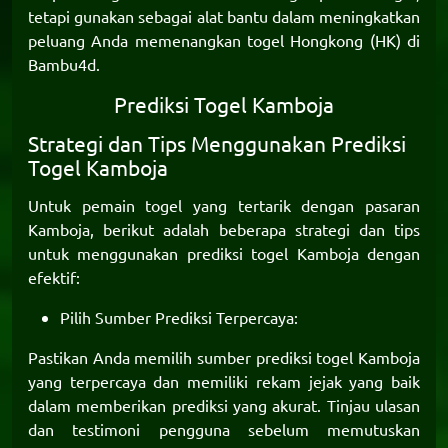
tetapi gunakan sebagai alat bantu dalam meningkatkan
peluang Anda memenangkan togel Hongkong (HK) di
Bambu4d
.
Prediksi Togel Kamboja
Strategi dan Tips Menggunakan Prediksi
Togel Kamboja
Untuk pemain togel yang tertarik dengan pasaran
Kamboja, berikut adalah beberapa strategi dan tips
untuk menggunakan
prediksi togel Kamboja
dengan
efektif:
Pilih Sumber Prediksi Terpercaya:
Pastikan Anda memilih sumber prediksi togel Kamboja
yang terpercaya dan memiliki rekam jejak yang baik
dalam memberikan prediksi yang akurat. Tinjau ulasan
dan testimoni pengguna sebelum memutuskan