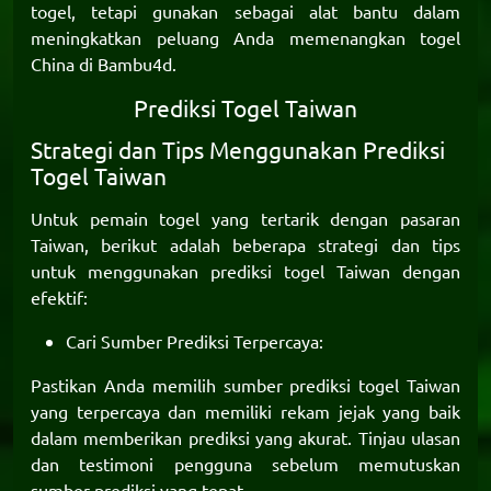
togel, tetapi gunakan sebagai alat bantu dalam
meningkatkan peluang Anda memenangkan togel
China di
Bambu4d
.
Prediksi Togel Taiwan
Strategi dan Tips Menggunakan Prediksi
Togel Taiwan
Untuk pemain togel yang tertarik dengan pasaran
Taiwan, berikut adalah beberapa strategi dan tips
untuk menggunakan
prediksi togel Taiwan
dengan
efektif:
Cari Sumber Prediksi Terpercaya:
Pastikan Anda memilih sumber prediksi togel Taiwan
yang terpercaya dan memiliki rekam jejak yang baik
dalam memberikan prediksi yang akurat. Tinjau ulasan
dan testimoni pengguna sebelum memutuskan
sumber prediksi yang tepat.