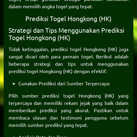
dalam memilih angka togel yang tepat.
Prediksi Togel Hongkong (HK)
Strategi dan Tips Menggunakan Prediksi
Togel Hongkong (HK)
Tidak ketinggalan,
prediksi togel Hongkong
(HK) juga
sangat dicari oleh para pemain togel. Berikut adalah
beberapa strategi dan tips untuk menggunakan
prediksi togel Hongkong (HK) dengan efektif:
Gunakan Prediksi dari Sumber Terpercaya:
Pilih sumber prediksi togel Hongkong (HK) yang
terpercaya dan memiliki rekam jejak yang baik dalam
memberikan prediksi yang akurat. Pastikan untuk
membaca ulasan dan testimoni pengguna sebelum
memilih sumber prediksi yang tepat.