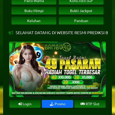
Paito Warna
Konv.Toto SGP
Buku Mimpi
Bukti Jackpot
Keluhan
Panduan
SELAMAT DATANG DI WEBSITE RESMI PREDIKSI BAMBU4D -
Login
Promo
RTP Slot