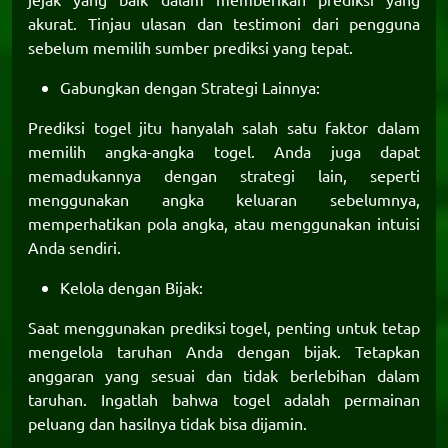
akurat. Tinjau ulasan dan testimoni dari pengguna
sebelum memilih sumber prediksi yang tepat.
Gabungkan dengan Strategi Lainnya:
Prediksi togel jitu
hanyalah salah satu faktor dalam
memilih angka-angka togel. Anda juga dapat
memadukannya dengan strategi lain, seperti
menggunakan angka keluaran sebelumnya,
memperhatikan pola angka, atau menggunakan intuisi
Anda sendiri.
Kelola dengan Bijak:
Saat menggunakan prediksi togel, penting untuk tetap
mengelola taruhan Anda dengan bijak. Tetapkan
anggaran yang sesuai dan tidak berlebihan dalam
taruhan. Ingatlah bahwa togel adalah permainan
peluang dan hasilnya tidak bisa dijamin.