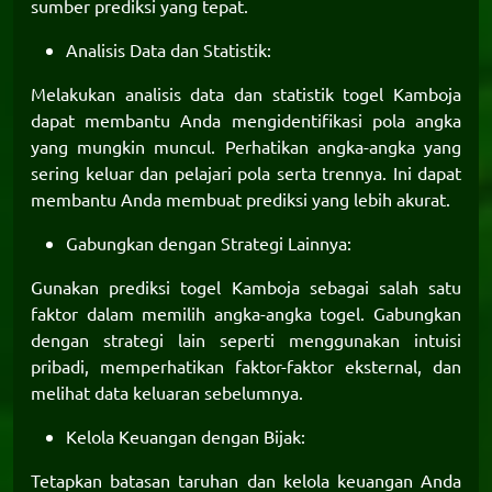
sumber prediksi yang tepat.
Analisis Data dan Statistik:
Melakukan analisis data dan statistik togel Kamboja
dapat membantu Anda mengidentifikasi pola angka
yang mungkin muncul. Perhatikan angka-angka yang
sering keluar dan pelajari pola serta trennya. Ini dapat
membantu Anda membuat prediksi yang lebih akurat.
Gabungkan dengan Strategi Lainnya:
Gunakan prediksi togel Kamboja sebagai salah satu
faktor dalam memilih angka-angka togel. Gabungkan
dengan strategi lain seperti menggunakan intuisi
pribadi, memperhatikan faktor-faktor eksternal, dan
melihat data keluaran sebelumnya.
Kelola Keuangan dengan Bijak:
Tetapkan batasan taruhan dan kelola keuangan Anda