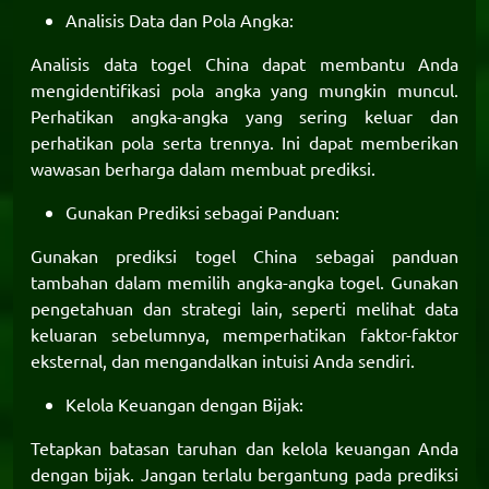
Analisis Data dan Pola Angka:
Analisis data togel China dapat membantu Anda
mengidentifikasi pola angka yang mungkin muncul.
Perhatikan angka-angka yang sering keluar dan
perhatikan pola serta trennya. Ini dapat memberikan
wawasan berharga dalam membuat prediksi.
Gunakan Prediksi sebagai Panduan:
Gunakan prediksi togel China sebagai panduan
tambahan dalam memilih angka-angka togel. Gunakan
pengetahuan dan strategi lain, seperti melihat data
keluaran sebelumnya, memperhatikan faktor-faktor
eksternal, dan mengandalkan intuisi Anda sendiri.
Kelola Keuangan dengan Bijak:
Tetapkan batasan taruhan dan kelola keuangan Anda
dengan bijak. Jangan terlalu bergantung pada prediksi