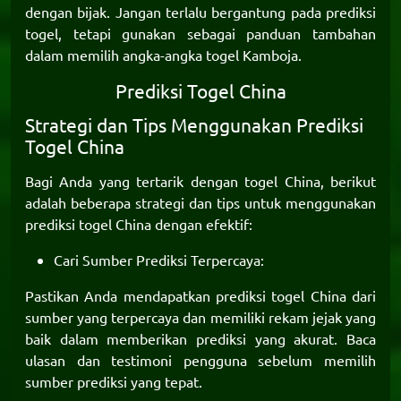
dengan bijak. Jangan terlalu bergantung pada prediksi
togel, tetapi gunakan sebagai panduan tambahan
dalam memilih angka-angka togel Kamboja.
Prediksi Togel China
Strategi dan Tips Menggunakan Prediksi
Togel China
Bagi Anda yang tertarik dengan togel China, berikut
adalah beberapa strategi dan tips untuk menggunakan
prediksi togel China
dengan efektif:
Cari Sumber Prediksi Terpercaya:
Pastikan Anda mendapatkan prediksi togel China dari
sumber yang terpercaya dan memiliki rekam jejak yang
baik dalam memberikan prediksi yang akurat. Baca
ulasan dan testimoni pengguna sebelum memilih
sumber prediksi yang tepat.