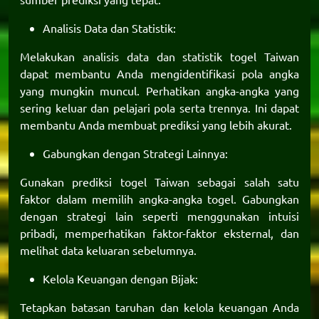
Analisis Data dan Statistik:
Melakukan analisis data dan statistik togel Taiwan
dapat membantu Anda mengidentifikasi pola angka
yang mungkin muncul. Perhatikan angka-angka yang
sering keluar dan pelajari pola serta trennya. Ini dapat
membantu Anda membuat prediksi yang lebih akurat.
Gabungkan dengan Strategi Lainnya:
Gunakan prediksi togel Taiwan sebagai salah satu
faktor dalam memilih angka-angka togel. Gabungkan
dengan strategi lain seperti menggunakan intuisi
pribadi, memperhatikan faktor-faktor eksternal, dan
melihat data keluaran sebelumnya.
Kelola Keuangan dengan Bijak:
Tetapkan batasan taruhan dan kelola keuangan Anda