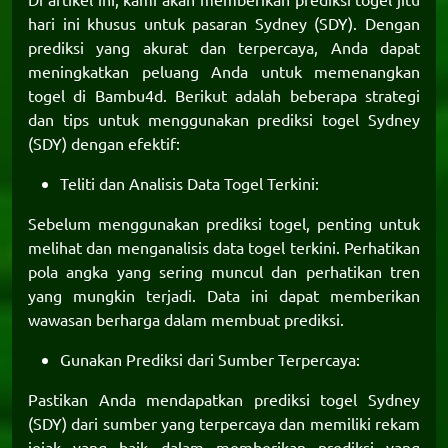
hari ini khusus untuk pasaran Sydney (SDY). Dengan
prediksi yang akurat dan terpercaya, Anda dapat
meningkatkan peluang Anda untuk memenangkan
togel di
Bambu4d
. Berikut adalah beberapa strategi
dan tips untuk menggunakan
prediksi togel Sydney
(SDY) dengan efektif:
Teliti dan Analisis Data Togel Terkini:
Sebelum menggunakan
prediksi togel
, penting untuk
melihat dan menganalisis data togel terkini. Perhatikan
pola angka yang sering muncul dan perhatikan tren
yang mungkin terjadi. Data ini dapat memberikan
wawasan berharga dalam membuat prediksi.
Gunakan Prediksi dari Sumber Terpercaya:
Pastikan Anda mendapatkan prediksi togel Sydney
(SDY) dari sumber yang terpercaya dan memiliki rekam
jejak yang baik dalam memberikan prediksi yang