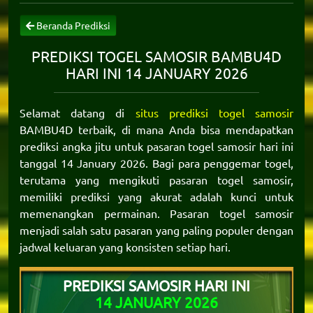
Beranda Prediksi
PREDIKSI TOGEL SAMOSIR BAMBU4D
HARI INI 14 JANUARY 2026
Selamat datang di
situs prediksi togel samosir
BAMBU4D terbaik, di mana Anda bisa mendapatkan
prediksi angka jitu untuk pasaran togel samosir hari ini
tanggal 14 January 2026. Bagi para penggemar togel,
terutama yang mengikuti pasaran togel samosir,
memiliki prediksi yang akurat adalah kunci untuk
memenangkan permainan. Pasaran togel samosir
menjadi salah satu pasaran yang paling populer dengan
jadwal keluaran yang konsisten setiap hari.
PREDIKSI SAMOSIR HARI INI
14 JANUARY 2026