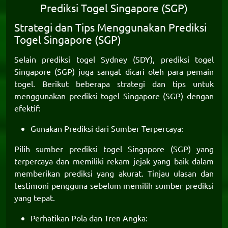
Prediksi Togel Singapore (SGP)
Strategi dan Tips Menggunakan Prediksi
Togel Singapore (SGP)
Selain prediksi togel Sydney (SDY), prediksi togel
Singapore (SGP) juga sangat dicari oleh para pemain
togel. Berikut beberapa strategi dan tips untuk
menggunakan prediksi togel Singapore (SGP) dengan
efektif:
Gunakan Prediksi dari Sumber Terpercaya:
Pilih sumber prediksi togel Singapore (SGP) yang
terpercaya dan memiliki rekam jejak yang baik dalam
memberikan prediksi yang akurat. Tinjau ulasan dan
testimoni pengguna sebelum memilih sumber prediksi
yang tepat.
Perhatikan Pola dan Tren Angka: