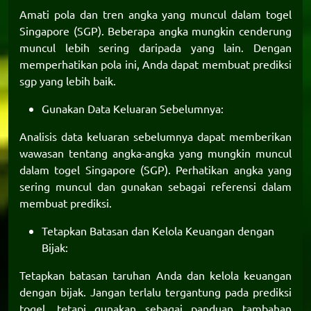
Amati pola dan tren angka yang muncul dalam togel
Singapore (SGP). Beberapa angka mungkin cenderung
muncul lebih sering daripada yang lain. Dengan
memperhatikan pola ini, Anda dapat membuat
prediksi
sgp
yang lebih baik.
Gunakan Data Keluaran Sebelumnya:
Analisis data keluaran sebelumnya dapat memberikan
wawasan tentang angka-angka yang mungkin muncul
dalam togel Singapore (SGP). Perhatikan angka yang
sering muncul dan gunakan sebagai referensi dalam
membuat prediksi.
Tetapkan Batasan dan Kelola Keuangan dengan
Bijak:
Tetapkan batasan taruhan Anda dan kelola keuangan
dengan bijak. Jangan terlalu tergantung pada prediksi
togel, tetapi gunakan sebagai panduan tambahan