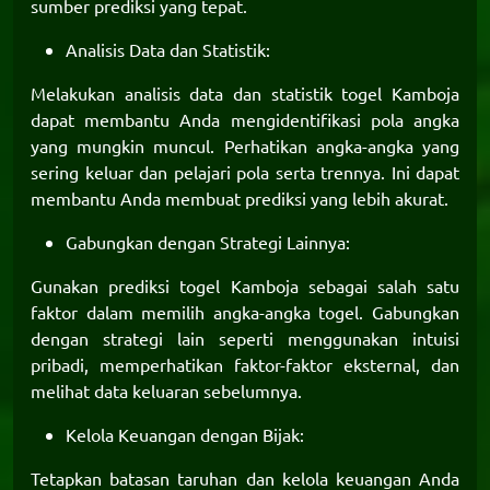
sumber prediksi yang tepat.
Analisis Data dan Statistik:
Melakukan analisis data dan statistik togel Kamboja
dapat membantu Anda mengidentifikasi pola angka
yang mungkin muncul. Perhatikan angka-angka yang
sering keluar dan pelajari pola serta trennya. Ini dapat
membantu Anda membuat prediksi yang lebih akurat.
Gabungkan dengan Strategi Lainnya:
Gunakan prediksi togel Kamboja sebagai salah satu
faktor dalam memilih angka-angka togel. Gabungkan
dengan strategi lain seperti menggunakan intuisi
pribadi, memperhatikan faktor-faktor eksternal, dan
melihat data keluaran sebelumnya.
Kelola Keuangan dengan Bijak:
Tetapkan batasan taruhan dan kelola keuangan Anda