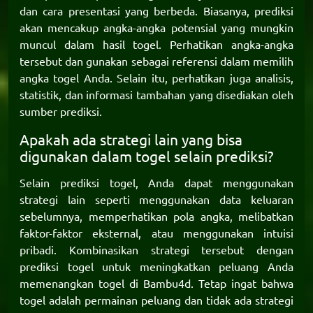
dan cara presentasi yang berbeda. Biasanya, prediksi
akan mencakup angka-angka potensial yang mungkin
muncul dalam hasil togel. Perhatikan angka-angka
tersebut dan gunakan sebagai referensi dalam memilih
angka togel Anda. Selain itu, perhatikan juga analisis,
statistik, dan informasi tambahan yang disediakan oleh
sumber prediksi.
Apakah ada strategi lain yang bisa
digunakan dalam togel selain prediksi?
Selain prediksi togel, Anda dapat menggunakan
strategi lain seperti menggunakan data keluaran
sebelumnya, memperhatikan pola angka, melibatkan
faktor-faktor eksternal, atau menggunakan intuisi
pribadi. Kombinasikan strategi tersebut dengan
prediksi togel untuk meningkatkan peluang Anda
memenangkan togel di
Bambu4d
. Tetap ingat bahwa
togel adalah permainan peluang dan tidak ada strategi