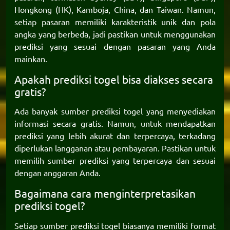
Hongkong (HK), Kamboja, China, dan Taiwan. Namun,
setiap pasaran memiliki karakteristik unik dan pola
angka yang berbeda, jadi pastikan untuk menggunakan
prediksi yang sesuai dengan pasaran yang Anda
mainkan.
Apakah prediksi togel bisa diakses secara
gratis?
Ada banyak sumber prediksi togel yang menyediakan
informasi secara gratis. Namun, untuk mendapatkan
prediksi yang lebih akurat dan terpercaya, terkadang
diperlukan langganan atau pembayaran. Pastikan untuk
memilih sumber prediksi yang terpercaya dan sesuai
dengan anggaran Anda.
Bagaimana cara menginterpretasikan
prediksi togel?
Setiap sumber prediksi togel biasanya memiliki format