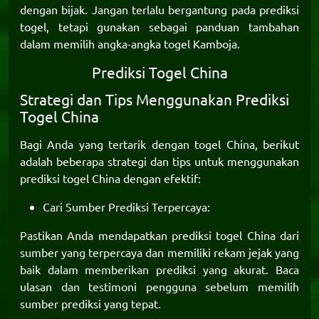
dengan bijak. Jangan terlalu bergantung pada prediksi
togel, tetapi gunakan sebagai panduan tambahan
dalam memilih angka-angka togel Kamboja.
Prediksi Togel China
Strategi dan Tips Menggunakan Prediksi
Togel China
Bagi Anda yang tertarik dengan togel China, berikut
adalah beberapa strategi dan tips untuk menggunakan
prediksi togel China
dengan efektif:
Cari Sumber Prediksi Terpercaya:
Pastikan Anda mendapatkan prediksi togel China dari
sumber yang terpercaya dan memiliki rekam jejak yang
baik dalam memberikan prediksi yang akurat. Baca
ulasan dan testimoni pengguna sebelum memilih
sumber prediksi yang tepat.