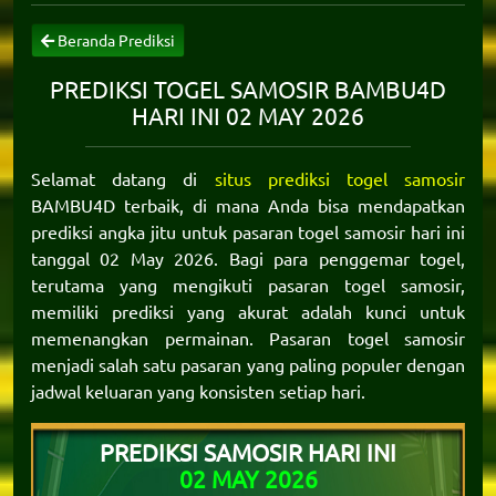
Beranda Prediksi
PREDIKSI TOGEL SAMOSIR BAMBU4D
HARI INI 02 MAY 2026
Selamat datang di
situs prediksi togel samosir
BAMBU4D terbaik, di mana Anda bisa mendapatkan
prediksi angka jitu untuk pasaran togel samosir hari ini
tanggal 02 May 2026. Bagi para penggemar togel,
terutama yang mengikuti pasaran togel samosir,
memiliki prediksi yang akurat adalah kunci untuk
memenangkan permainan. Pasaran togel samosir
menjadi salah satu pasaran yang paling populer dengan
jadwal keluaran yang konsisten setiap hari.
PREDIKSI SAMOSIR HARI INI
02 MAY 2026