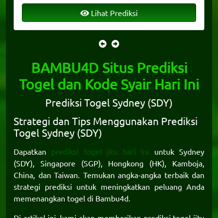
Lihat Prediksi
BAMBU4D Situs Prediksi
Togel dan Kode Syair Hari Ini
Prediksi Togel Sydney (SDY)
Strategi dan Tips Menggunakan Prediksi
Togel Sydney (SDY)
Dapatkan
prediksi togel jitu hari ini
untuk Sydney
(SDY), Singapore (SGP), Hongkong (HK), Kamboja,
China, dan Taiwan. Temukan angka-angka terbaik dan
strategi prediksi untuk meningkatkan peluang Anda
memenangkan togel di
Bambu4d
.
Di artikel ini, kami akan memberikan prediksi togel jitu