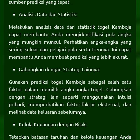
sumber prediksi yang tepat.
Analisis Data dan Statistik:
Melakukan analisis data dan statistik togel Kamboja
dapat membantu Anda mengidentifikasi pola angka
yang mungkin muncul. Perhatikan angka-angka yang
sering keluar dan pelajari pola serta trennya. Ini dapat
membantu Anda membuat prediksi yang lebih akurat.
Gabungkan dengan Strategi Lainnya:
Gunakan prediksi togel Kamboja sebagai salah satu
faktor dalam memilih angka-angka togel. Gabungkan
dengan strategi lain seperti menggunakan intuisi
pribadi, memperhatikan faktor-faktor eksternal, dan
melihat data keluaran sebelumnya.
Kelola Keuangan dengan Bijak:
Tetapkan batasan taruhan dan kelola keuangan Anda