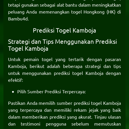
tetapi gunakan sebagai alat bantu dalam meningkatkan
peluang Anda memenangkan togel Hongkong (HK) di
Bambu4d
.
Prediksi Togel Kamboja
Strategi dan Tips Menggunakan Prediksi
Togel Kamboja
Untuk pemain togel yang tertarik dengan pasaran
Kamboja, berikut adalah beberapa strategi dan tips
untuk menggunakan
prediksi togel Kamboja
dengan
efektif:
Pilih Sumber Prediksi Terpercaya:
Pastikan Anda memilih sumber prediksi togel Kamboja
yang terpercaya dan memiliki rekam jejak yang baik
dalam memberikan prediksi yang akurat. Tinjau ulasan
dan testimoni pengguna sebelum memutuskan