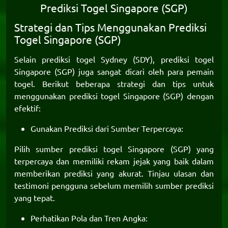
Prediksi Togel Singapore (SGP)
Strategi dan Tips Menggunakan Prediksi
Togel Singapore (SGP)
Selain prediksi togel Sydney (SDY), prediksi togel
Singapore (SGP) juga sangat dicari oleh para pemain
togel. Berikut beberapa strategi dan tips untuk
menggunakan prediksi togel Singapore (SGP) dengan
efektif:
Gunakan Prediksi dari Sumber Terpercaya:
Pilih sumber prediksi togel Singapore (SGP) yang
terpercaya dan memiliki rekam jejak yang baik dalam
memberikan prediksi yang akurat. Tinjau ulasan dan
testimoni pengguna sebelum memilih sumber prediksi
yang tepat.
Perhatikan Pola dan Tren Angka: