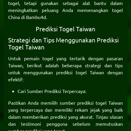
togel, tetapi gunakan sebagai alat bantu dalam
meningkatkan peluang Anda memenangkan togel
China di
Bambu4d
.
Prediksi Togel Taiwan
Strategi dan Tips Menggunakan Prediksi
Togel Taiwan
Untuk pemain togel yang tertarik dengan pasaran
Taiwan, berikut adalah beberapa strategi dan tips
untuk menggunakan
prediksi togel Taiwan
dengan
efektif:
Cari Sumber Prediksi Terpercaya:
Pastikan Anda memilih sumber prediksi togel Taiwan
yang terpercaya dan memiliki rekam jejak yang baik
dalam memberikan prediksi yang akurat. Tinjau ulasan
dan testimoni pengguna sebelum memutuskan
sumber prediksi yang tepat.