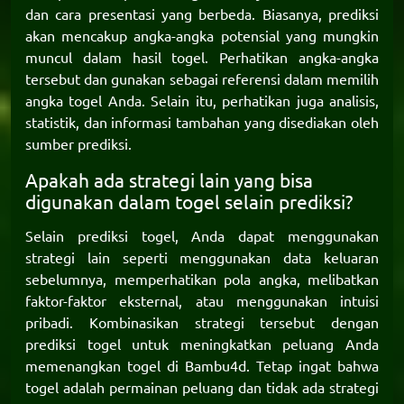
dan cara presentasi yang berbeda. Biasanya, prediksi
akan mencakup angka-angka potensial yang mungkin
muncul dalam hasil togel. Perhatikan angka-angka
tersebut dan gunakan sebagai referensi dalam memilih
angka togel Anda. Selain itu, perhatikan juga analisis,
statistik, dan informasi tambahan yang disediakan oleh
sumber prediksi.
Apakah ada strategi lain yang bisa
digunakan dalam togel selain prediksi?
Selain prediksi togel, Anda dapat menggunakan
strategi lain seperti menggunakan data keluaran
sebelumnya, memperhatikan pola angka, melibatkan
faktor-faktor eksternal, atau menggunakan intuisi
pribadi. Kombinasikan strategi tersebut dengan
prediksi togel untuk meningkatkan peluang Anda
memenangkan togel di
Bambu4d
. Tetap ingat bahwa
togel adalah permainan peluang dan tidak ada strategi