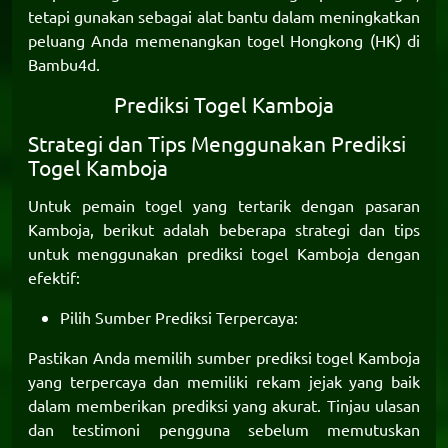
tetapi gunakan sebagai alat bantu dalam meningkatkan
peluang Anda memenangkan togel Hongkong (HK) di
Bambu4d
.
Prediksi Togel Kamboja
Strategi dan Tips Menggunakan Prediksi
Togel Kamboja
Untuk pemain togel yang tertarik dengan pasaran
Kamboja, berikut adalah beberapa strategi dan tips
untuk menggunakan
prediksi togel Kamboja
dengan
efektif:
Pilih Sumber Prediksi Terpercaya:
Pastikan Anda memilih sumber prediksi togel Kamboja
yang terpercaya dan memiliki rekam jejak yang baik
dalam memberikan prediksi yang akurat. Tinjau ulasan
dan testimoni pengguna sebelum memutuskan