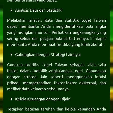
Analisis Data dan Statistik:
Melakukan analisis data dan statistik togel Taiwan
dapat membantu Anda mengidentifikasi pola angka
yang mungkin muncul. Perhatikan angka-angka yang
sering keluar dan pelajari pola serta trennya. Ini dapat
membantu Anda membuat prediksi yang lebih akurat.
Gabungkan dengan Strategi Lainnya:
Gunakan prediksi togel Taiwan sebagai salah satu
faktor dalam memilih angka-angka togel. Gabungkan
dengan strategi lain seperti menggunakan intuisi
pribadi, memperhatikan faktor-faktor eksternal, dan
melihat data keluaran sebelumnya.
Kelola Keuangan dengan Bijak:
Tetapkan batasan taruhan dan kelola keuangan Anda