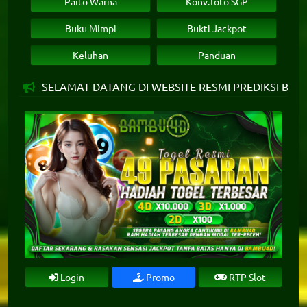
Paito Warna
Konv.Toto SGP
Buku Mimpi
Bukti Jackpot
Keluhan
Panduan
SELAMAT DATANG DI WEBSITE RESMI PREDIKSI BAMBU4D -
Login
Promo
RTP Slot