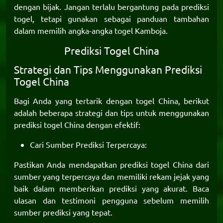
dengan bijak. Jangan terlalu bergantung pada prediksi
togel, tetapi gunakan sebagai panduan tambahan
dalam memilih angka-angka togel Kamboja.
Prediksi Togel China
Strategi dan Tips Menggunakan Prediksi
Togel China
Bagi Anda yang tertarik dengan togel China, berikut
adalah beberapa strategi dan tips untuk menggunakan
prediksi togel China
dengan efektif:
Cari Sumber Prediksi Terpercaya:
Pastikan Anda mendapatkan prediksi togel China dari
sumber yang terpercaya dan memiliki rekam jejak yang
baik dalam memberikan prediksi yang akurat. Baca
ulasan dan testimoni pengguna sebelum memilih
sumber prediksi yang tepat.