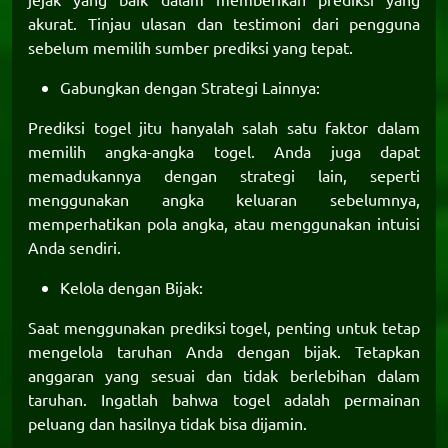
akurat. Tinjau ulasan dan testimoni dari pengguna
sebelum memilih sumber prediksi yang tepat.
Gabungkan dengan Strategi Lainnya:
Prediksi togel jitu
hanyalah salah satu faktor dalam
memilih angka-angka togel. Anda juga dapat
memadukannya dengan strategi lain, seperti
menggunakan angka keluaran sebelumnya,
memperhatikan pola angka, atau menggunakan intuisi
Anda sendiri.
Kelola dengan Bijak:
Saat menggunakan prediksi togel, penting untuk tetap
mengelola taruhan Anda dengan bijak. Tetapkan
anggaran yang sesuai dan tidak berlebihan dalam
taruhan. Ingatlah bahwa togel adalah permainan
peluang dan hasilnya tidak bisa dijamin.