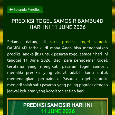
Beranda Prediksi
PREDIKSI TOGEL SAMOSIR BAMBU4D
HARI INI 11 JUNE 2026
Selamat datang di
situs prediksi togel samosir
BAMBU4D terbaik, di mana Anda bisa mendapatkan
prediksi angka jitu untuk pasaran togel samosir hari ini
tanggal 11 June 2026. Bagi para penggemar togel,
terutama yang mengikuti pasaran togel samosir,
memiliki prediksi yang akurat adalah kunci untuk
memenangkan permainan. Pasaran togel samosir
menjadi salah satu pasaran yang paling populer dengan
jadwal keluaran yang konsisten setiap hari.
PREDIKSI SAMOSIR HARI INI
11 JUNE 2026