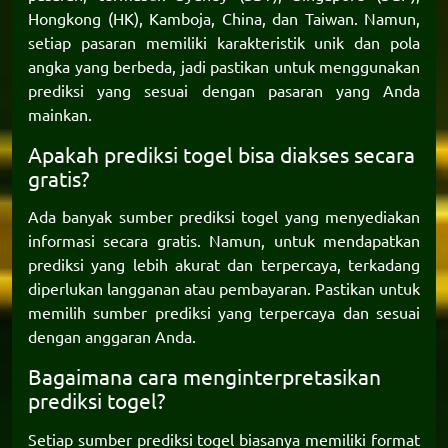
Hongkong (HK), Kamboja, China, dan Taiwan. Namun,
setiap pasaran memiliki karakteristik unik dan pola
angka yang berbeda, jadi pastikan untuk menggunakan
prediksi yang sesuai dengan pasaran yang Anda
mainkan.
Apakah prediksi togel bisa diakses secara
gratis?
Ada banyak sumber prediksi togel yang menyediakan
informasi secara gratis. Namun, untuk mendapatkan
prediksi yang lebih akurat dan terpercaya, terkadang
diperlukan langganan atau pembayaran. Pastikan untuk
memilih sumber prediksi yang terpercaya dan sesuai
dengan anggaran Anda.
Bagaimana cara menginterpretasikan
prediksi togel?
Setiap sumber prediksi togel biasanya memiliki format