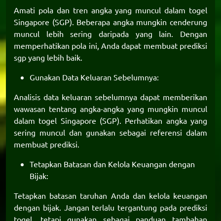
Amati pola dan tren angka yang muncul dalam togel
Singapore (SGP). Beberapa angka mungkin cenderung
muncul lebih sering daripada yang lain. Dengan
memperhatikan pola ini, Anda dapat membuat
prediksi
sgp
yang lebih baik.
Gunakan Data Keluaran Sebelumnya:
Analisis data keluaran sebelumnya dapat memberikan
wawasan tentang angka-angka yang mungkin muncul
dalam togel Singapore (SGP). Perhatikan angka yang
sering muncul dan gunakan sebagai referensi dalam
membuat prediksi.
Tetapkan Batasan dan Kelola Keuangan dengan
Bijak:
Tetapkan batasan taruhan Anda dan kelola keuangan
dengan bijak. Jangan terlalu tergantung pada prediksi
togel, tetapi gunakan sebagai panduan tambahan