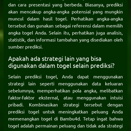
dan cara presentasi yang berbeda. Biasanya, prediksi
akan mencakup angka-angka potensial yang mungkin
muncul dalam hasil togel. Perhatikan angka-angka
tersebut dan gunakan sebagai referensi dalam memilih
angka togel Anda. Selain itu, perhatikan juga analisis,
statistik, dan informasi tambahan yang disediakan oleh
sumber prediksi.
Apakah ada strategi lain yang bisa
digunakan dalam togel selain prediksi?
Selain prediksi togel, Anda dapat menggunakan
strategi lain seperti menggunakan data keluaran
sebelumnya, memperhatikan pola angka, melibatkan
faktor-faktor eksternal, atau menggunakan intuisi
pribadi. Kombinasikan strategi tersebut dengan
prediksi togel untuk meningkatkan peluang Anda
memenangkan togel di
Bambu4d
. Tetap ingat bahwa
togel adalah permainan peluang dan tidak ada strategi