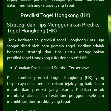
dalam memilih angka togel yang tepat.
Prediksi Togel Hongkong (HK)
Strategi dan Tips Menggunakan Prediksi
Togel Hongkong (HK)
Tidak ketinggalan,
prediksi togel Hongkong
(HK) juga
sangat dicari oleh para pemain togel. Berikut adalah
beberapa strategi dan tips untuk menggunakan
prediksi togel Hongkong (HK) dengan efektif:
Gunakan Prediksi dari Sumber Terpercaya:
Pilih sumber prediksi togel Hongkong (HK) yang
terpercaya dan memiliki rekam jejak yang baik dalam
memberikan prediksi yang akurat. Pastikan untuk
membaca ulasan dan testimoni pengguna sebelum
memilih sumber prediksi yang tepat.