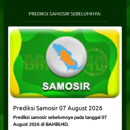
PREDIKSI SAMOSIR SEBELUMNYA:
Prediksi
Samosir
07 August 2026
Prediksi samosir sebelumnya pada tanggal 07
August 2026 di BAMBU4D.