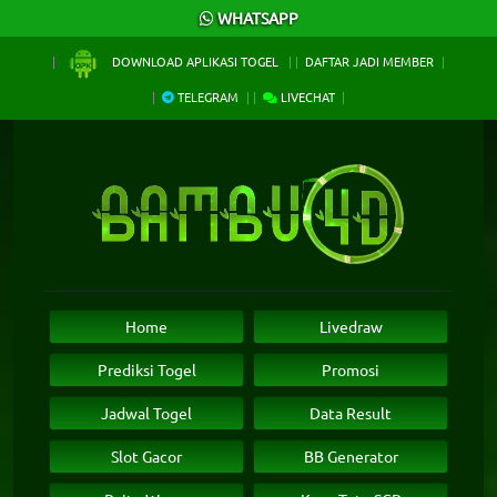
×
WHATSAPP
DOWNLOAD APLIKASI TOGEL
DAFTAR JADI MEMBER
TELEGRAM
LIVECHAT
Home
Livedraw
Prediksi Togel
Promosi
Jadwal Togel
Data Result
Slot Gacor
BB Generator