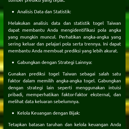
Analisis Data dan Statistik:
Melakukan analisis data dan statistik togel Taiwan
dapat membantu Anda mengidentifikasi pola angka
yang mungkin muncul. Perhatikan angka-angka yang
sering keluar dan pelajari pola serta trennya. Ini dapat
membantu Anda membuat prediksi yang lebih akurat.
Gabungkan dengan Strategi Lainnya:
Gunakan prediksi togel Taiwan sebagai salah satu
faktor dalam memilih angka-angka togel. Gabungkan
dengan strategi lain seperti menggunakan intuisi
pribadi, memperhatikan faktor-faktor eksternal, dan
melihat data keluaran sebelumnya.
Kelola Keuangan dengan Bijak:
Tetapkan batasan taruhan dan kelola keuangan Anda