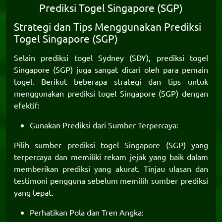
Prediksi Togel Singapore (SGP)
Strategi dan Tips Menggunakan Prediksi
Togel Singapore (SGP)
Selain prediksi togel Sydney (SDY), prediksi togel
Singapore (SGP) juga sangat dicari oleh para pemain
togel. Berikut beberapa strategi dan tips untuk
menggunakan prediksi togel Singapore (SGP) dengan
efektif:
Gunakan Prediksi dari Sumber Terpercaya:
Pilih sumber prediksi togel Singapore (SGP) yang
terpercaya dan memiliki rekam jejak yang baik dalam
memberikan prediksi yang akurat. Tinjau ulasan dan
testimoni pengguna sebelum memilih sumber prediksi
yang tepat.
Perhatikan Pola dan Tren Angka: