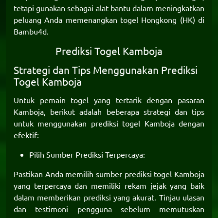
tetapi gunakan sebagai alat bantu dalam meningkatkan
peluang Anda memenangkan togel Hongkong (HK) di
Bambu4d
.
Prediksi Togel Kamboja
Strategi dan Tips Menggunakan Prediksi
Togel Kamboja
Untuk pemain togel yang tertarik dengan pasaran
Kamboja, berikut adalah beberapa strategi dan tips
untuk menggunakan
prediksi togel Kamboja
dengan
efektif:
Pilih Sumber Prediksi Terpercaya:
Pastikan Anda memilih sumber prediksi togel Kamboja
yang terpercaya dan memiliki rekam jejak yang baik
dalam memberikan prediksi yang akurat. Tinjau ulasan
dan testimoni pengguna sebelum memutuskan