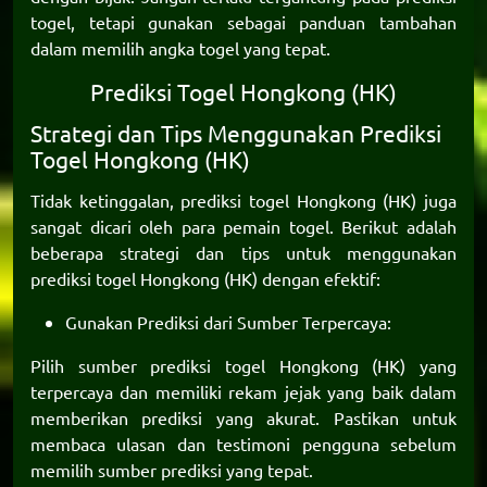
togel, tetapi gunakan sebagai panduan tambahan
dalam memilih angka togel yang tepat.
Prediksi Togel Hongkong (HK)
Strategi dan Tips Menggunakan Prediksi
Togel Hongkong (HK)
Tidak ketinggalan,
prediksi togel Hongkong
(HK) juga
sangat dicari oleh para pemain togel. Berikut adalah
beberapa strategi dan tips untuk menggunakan
prediksi togel Hongkong (HK) dengan efektif:
Gunakan Prediksi dari Sumber Terpercaya:
Pilih sumber prediksi togel Hongkong (HK) yang
terpercaya dan memiliki rekam jejak yang baik dalam
memberikan prediksi yang akurat. Pastikan untuk
membaca ulasan dan testimoni pengguna sebelum
memilih sumber prediksi yang tepat.