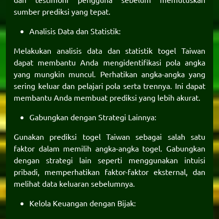
sumber prediksi yang tepat.
Analisis Data dan Statistik:
Melakukan analisis data dan statistik togel Taiwan
dapat membantu Anda mengidentifikasi pola angka
yang mungkin muncul. Perhatikan angka-angka yang
sering keluar dan pelajari pola serta trennya. Ini dapat
membantu Anda membuat prediksi yang lebih akurat.
Gabungkan dengan Strategi Lainnya:
Gunakan prediksi togel Taiwan sebagai salah satu
faktor dalam memilih angka-angka togel. Gabungkan
dengan strategi lain seperti menggunakan intuisi
pribadi, memperhatikan faktor-faktor eksternal, dan
melihat data keluaran sebelumnya.
Kelola Keuangan dengan Bijak: