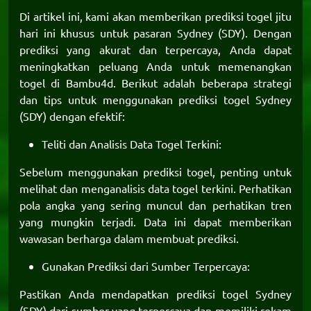
Di artikel ini, kami akan memberikan prediksi togel jitu
hari ini khusus untuk pasaran Sydney (SDY). Dengan
prediksi yang akurat dan terpercaya, Anda dapat
meningkatkan peluang Anda untuk memenangkan
togel di
Bambu4d
. Berikut adalah beberapa strategi
dan tips untuk menggunakan
prediksi togel Sydney
(SDY) dengan efektif:
Teliti dan Analisis Data Togel Terkini:
Sebelum menggunakan
prediksi togel
, penting untuk
melihat dan menganalisis data togel terkini. Perhatikan
pola angka yang sering muncul dan perhatikan tren
yang mungkin terjadi. Data ini dapat memberikan
wawasan berharga dalam membuat prediksi.
Gunakan Prediksi dari Sumber Terpercaya:
Pastikan Anda mendapatkan prediksi togel Sydney
(SDY) dari sumber yang terpercaya dan memiliki rekam