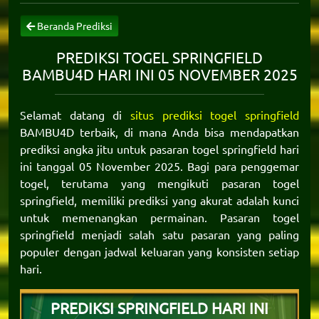
Beranda Prediksi
PREDIKSI TOGEL SPRINGFIELD
BAMBU4D HARI INI 05 NOVEMBER 2025
Selamat datang di
situs prediksi togel springfield
BAMBU4D terbaik, di mana Anda bisa mendapatkan
prediksi angka jitu untuk pasaran togel springfield hari
ini tanggal 05 November 2025. Bagi para penggemar
togel, terutama yang mengikuti pasaran togel
springfield, memiliki prediksi yang akurat adalah kunci
untuk memenangkan permainan. Pasaran togel
springfield menjadi salah satu pasaran yang paling
populer dengan jadwal keluaran yang konsisten setiap
hari.
PREDIKSI SPRINGFIELD HARI INI