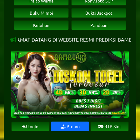
Paito Warna
Konv.Toto SGP
Buku Mimpi
Bukti Jackpot
Keluhan
Panduan
ELAMAT DATANG DI WEBSITE RESMI PREDIKSI BAMBU4D - PRE
Login
Promo
RTP Slot