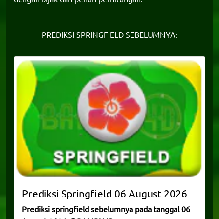
PREDIKSI SPRINGFIELD SEBELUMNYA:
Prediksi
Springfield
06 August 2026
Prediksi springfield sebelumnya pada tanggal 06