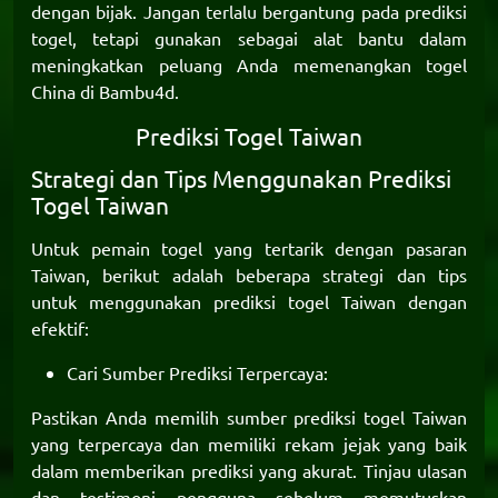
dengan bijak. Jangan terlalu bergantung pada prediksi
togel, tetapi gunakan sebagai alat bantu dalam
meningkatkan peluang Anda memenangkan togel
China di
Bambu4d
.
Prediksi Togel Taiwan
Strategi dan Tips Menggunakan Prediksi
Togel Taiwan
Untuk pemain togel yang tertarik dengan pasaran
Taiwan, berikut adalah beberapa strategi dan tips
untuk menggunakan
prediksi togel Taiwan
dengan
efektif:
Cari Sumber Prediksi Terpercaya:
Pastikan Anda memilih sumber prediksi togel Taiwan
yang terpercaya dan memiliki rekam jejak yang baik
dalam memberikan prediksi yang akurat. Tinjau ulasan
dan testimoni pengguna sebelum memutuskan