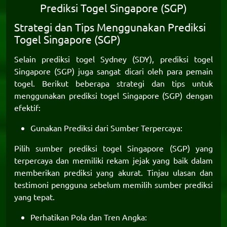
Prediksi Togel Singapore (SGP)
Strategi dan Tips Menggunakan Prediksi
Togel Singapore (SGP)
Selain prediksi togel Sydney (SDY), prediksi togel
Singapore (SGP) juga sangat dicari oleh para pemain
togel. Berikut beberapa strategi dan tips untuk
menggunakan prediksi togel Singapore (SGP) dengan
efektif:
Gunakan Prediksi dari Sumber Terpercaya:
Pilih sumber prediksi togel Singapore (SGP) yang
terpercaya dan memiliki rekam jejak yang baik dalam
memberikan prediksi yang akurat. Tinjau ulasan dan
testimoni pengguna sebelum memilih sumber prediksi
yang tepat.
Perhatikan Pola dan Tren Angka: