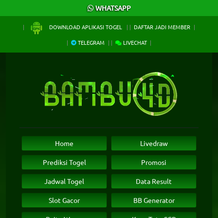
×
WHATSAPP
DOWNLOAD APLIKASI TOGEL
DAFTAR JADI MEMBER
TELEGRAM
LIVECHAT
Home
Livedraw
Prediksi Togel
Promosi
Jadwal Togel
Data Result
Slot Gacor
BB Generator