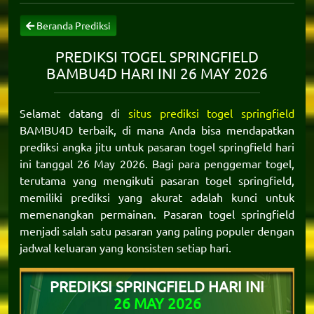
Beranda Prediksi
PREDIKSI TOGEL SPRINGFIELD
BAMBU4D HARI INI 26 MAY 2026
Selamat datang di
situs prediksi togel springfield
BAMBU4D terbaik, di mana Anda bisa mendapatkan
prediksi angka jitu untuk pasaran togel springfield hari
ini tanggal 26 May 2026. Bagi para penggemar togel,
terutama yang mengikuti pasaran togel springfield,
memiliki prediksi yang akurat adalah kunci untuk
memenangkan permainan. Pasaran togel springfield
menjadi salah satu pasaran yang paling populer dengan
jadwal keluaran yang konsisten setiap hari.
PREDIKSI SPRINGFIELD HARI INI
26 MAY 2026