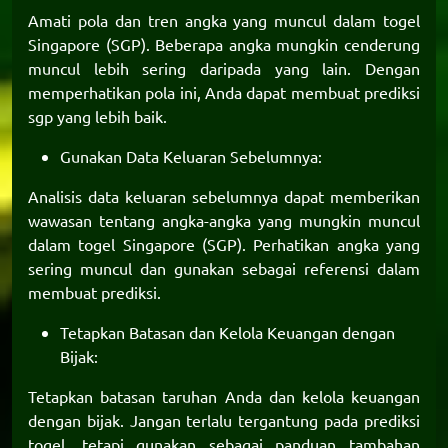
Amati pola dan tren angka yang muncul dalam togel
Singapore (SGP). Beberapa angka mungkin cenderung
muncul lebih sering daripada yang lain. Dengan
memperhatikan pola ini, Anda dapat membuat
prediksi
sgp
yang lebih baik.
Gunakan Data Keluaran Sebelumnya:
Analisis data keluaran sebelumnya dapat memberikan
wawasan tentang angka-angka yang mungkin muncul
dalam togel Singapore (SGP). Perhatikan angka yang
sering muncul dan gunakan sebagai referensi dalam
membuat prediksi.
Tetapkan Batasan dan Kelola Keuangan dengan
Bijak:
Tetapkan batasan taruhan Anda dan kelola keuangan
dengan bijak. Jangan terlalu tergantung pada prediksi
togel, tetapi gunakan sebagai panduan tambahan