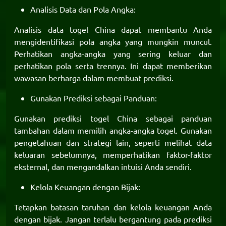
Analisis Data dan Pola Angka:
Analisis data togel China dapat membantu Anda
mengidentifikasi pola angka yang mungkin muncul.
Perhatikan angka-angka yang sering keluar dan
perhatikan pola serta trennya. Ini dapat memberikan
wawasan berharga dalam membuat prediksi.
Gunakan Prediksi sebagai Panduan:
Gunakan prediksi togel China sebagai panduan
tambahan dalam memilih angka-angka togel. Gunakan
pengetahuan dan strategi lain, seperti melihat data
keluaran sebelumnya, memperhatikan faktor-faktor
eksternal, dan mengandalkan intuisi Anda sendiri.
Kelola Keuangan dengan Bijak:
Tetapkan batasan taruhan dan kelola keuangan Anda
dengan bijak. Jangan terlalu bergantung pada prediksi