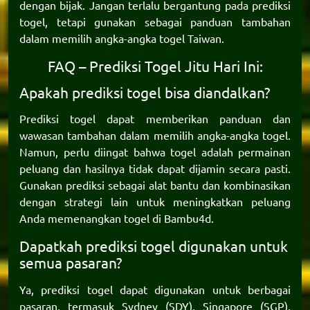
dengan bijak. Jangan terlalu bergantung pada prediksi
togel, tetapi gunakan sebagai panduan tambahan
dalam memilih angka-angka togel Taiwan.
FAQ – Prediksi Togel Jitu Hari Ini:
Apakah prediksi togel bisa diandalkan?
Prediksi togel dapat memberikan panduan dan
wawasan tambahan dalam memilih angka-angka togel.
Namun, perlu diingat bahwa togel adalah permainan
peluang dan hasilnya tidak dapat dijamin secara pasti.
Gunakan prediksi sebagai alat bantu dan kombinasikan
dengan strategi lain untuk meningkatkan peluang
Anda memenangkan togel di
Bambu4d
.
Dapatkah prediksi togel digunakan untuk
semua pasaran?
Ya, prediksi togel dapat digunakan untuk berbagai
pasaran, termasuk Sydney (SDY), Singapore (SGP),