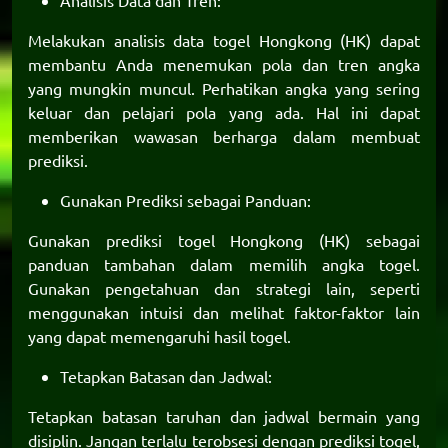
Analisis Data dan Tren:
Melakukan analisis data togel Hongkong (HK) dapat
membantu Anda menemukan pola dan tren angka
yang mungkin muncul. Perhatikan angka yang sering
keluar dan pelajari pola yang ada. Hal ini dapat
memberikan wawasan berharga dalam membuat
prediksi.
Gunakan Prediksi sebagai Panduan:
Gunakan prediksi togel Hongkong (HK) sebagai
panduan tambahan dalam memilih angka togel.
Gunakan pengetahuan dan strategi lain, seperti
menggunakan intuisi dan melihat faktor-faktor lain
yang dapat memengaruhi hasil togel.
Tetapkan Batasan dan Jadwal:
Tetapkan batasan taruhan dan jadwal bermain yang
disiplin. Jangan terlalu terobsesi dengan prediksi togel,