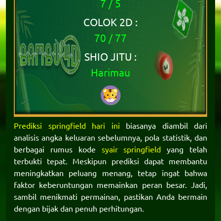
7 / 5
COLOK 2D :
70 / 77
SHIO JITU :
Harimau
Prediksi springfield hari ini
biasanya diambil dari
analisis angka keluaran sebelumnya, pola statistik, dan
berbagai rumus kode
syair springfield
yang telah
terbukti tepat. Meskipun prediksi dapat membantu
meningkatkan peluang menang, tetap ingat bahwa
faktor keberuntungan memainkan peran besar. Jadi,
sambil menikmati permainan, pastikan Anda bermain
dengan bijak dan penuh perhitungan.