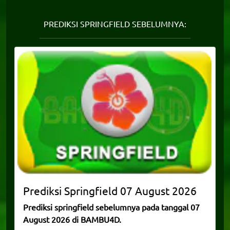
PREDIKSI SPRINGFIELD SEBELUMNYA:
Prediksi
Springfield
07 August 2026
Prediksi springfield sebelumnya pada tanggal 07
August 2026 di BAMBU4D.