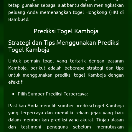
tetapi gunakan sebagai alat bantu dalam meningkatkan
peluang Anda memenangkan togel Hongkong (HK) di
Bambu4d
.
Prediksi Togel Kamboja
Strategi dan Tips Menggunakan Prediksi
Togel Kamboja
Untuk pemain togel yang tertarik dengan pasaran
Kamboja, berikut adalah beberapa strategi dan tips
untuk menggunakan
prediksi togel Kamboja
dengan
efektif:
Pilih Sumber Prediksi Terpercaya:
Pastikan Anda memilih sumber prediksi togel Kamboja
yang terpercaya dan memiliki rekam jejak yang baik
dalam memberikan prediksi yang akurat. Tinjau ulasan
dan testimoni pengguna sebelum memutuskan