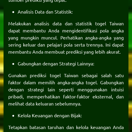
Analisis Data dan Statistik:
Melakukan analisis data dan statistik togel Taiwan
dapat membantu Anda mengidentifikasi pola angka
yang mungkin muncul. Perhatikan angka-angka yang
sering keluar dan pelajari pola serta trennya. Ini dapat
membantu Anda membuat prediksi yang lebih akurat.
Gabungkan dengan Strategi Lainnya:
Gunakan prediksi togel Taiwan sebagai salah satu
faktor dalam memilih angka-angka togel. Gabungkan
dengan strategi lain seperti menggunakan intuisi
pribadi, memperhatikan faktor-faktor eksternal, dan
melihat data keluaran sebelumnya.
Kelola Keuangan dengan Bijak:
Tetapkan batasan taruhan dan kelola keuangan Anda