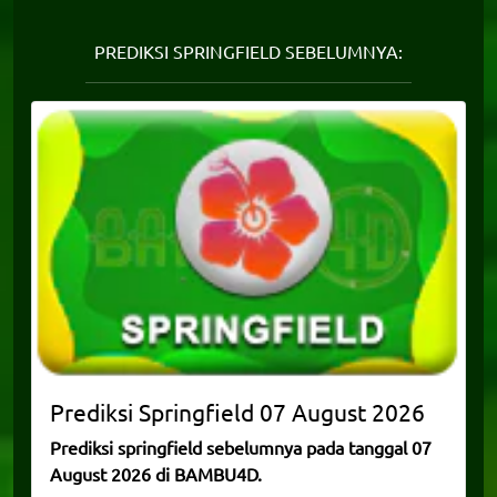
PREDIKSI SPRINGFIELD SEBELUMNYA:
Prediksi
Springfield
07 August 2026
Prediksi springfield sebelumnya pada tanggal 07
August 2026 di BAMBU4D.