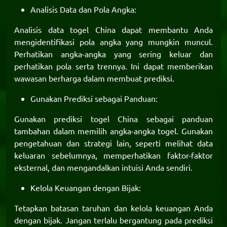
Analisis Data dan Pola Angka:
Analisis data togel China dapat membantu Anda
mengidentifikasi pola angka yang mungkin muncul.
Perhatikan angka-angka yang sering keluar dan
perhatikan pola serta trennya. Ini dapat memberikan
wawasan berharga dalam membuat prediksi.
Gunakan Prediksi sebagai Panduan:
Gunakan prediksi togel China sebagai panduan
tambahan dalam memilih angka-angka togel. Gunakan
pengetahuan dan strategi lain, seperti melihat data
keluaran sebelumnya, memperhatikan faktor-faktor
eksternal, dan mengandalkan intuisi Anda sendiri.
Kelola Keuangan dengan Bijak:
Tetapkan batasan taruhan dan kelola keuangan Anda
dengan bijak. Jangan terlalu bergantung pada prediksi