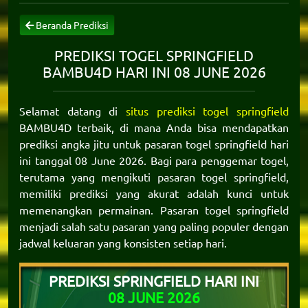
Beranda Prediksi
PREDIKSI TOGEL SPRINGFIELD
BAMBU4D HARI INI 08 JUNE 2026
Selamat datang di
situs prediksi togel springfield
BAMBU4D terbaik, di mana Anda bisa mendapatkan
prediksi angka jitu untuk pasaran togel springfield hari
ini tanggal 08 June 2026. Bagi para penggemar togel,
terutama yang mengikuti pasaran togel springfield,
memiliki prediksi yang akurat adalah kunci untuk
memenangkan permainan. Pasaran togel springfield
menjadi salah satu pasaran yang paling populer dengan
jadwal keluaran yang konsisten setiap hari.
PREDIKSI SPRINGFIELD HARI INI
08 JUNE 2026