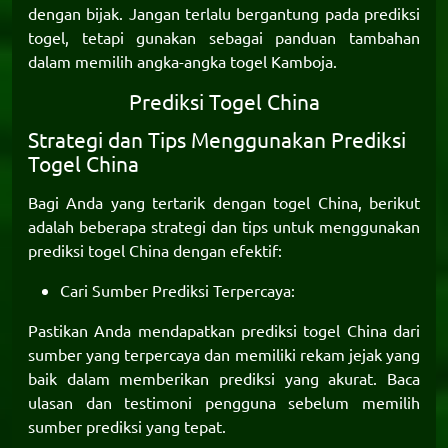
dengan bijak. Jangan terlalu bergantung pada prediksi
togel, tetapi gunakan sebagai panduan tambahan
dalam memilih angka-angka togel Kamboja.
Prediksi Togel China
Strategi dan Tips Menggunakan Prediksi
Togel China
Bagi Anda yang tertarik dengan togel China, berikut
adalah beberapa strategi dan tips untuk menggunakan
prediksi togel China
dengan efektif:
Cari Sumber Prediksi Terpercaya:
Pastikan Anda mendapatkan prediksi togel China dari
sumber yang terpercaya dan memiliki rekam jejak yang
baik dalam memberikan prediksi yang akurat. Baca
ulasan dan testimoni pengguna sebelum memilih
sumber prediksi yang tepat.