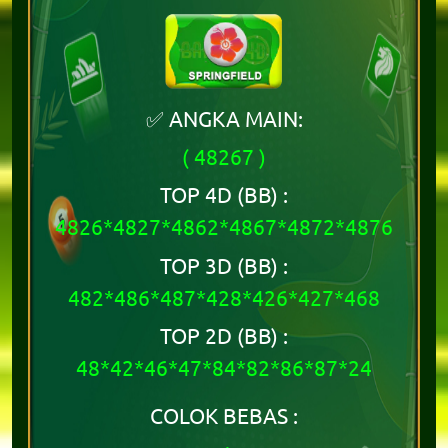
✅ ANGKA MAIN:
( 48267 )
TOP 4D (BB) :
4826*4827*4862*4867*4872*4876
TOP 3D (BB) :
482*486*487*428*426*427*468
TOP 2D (BB) :
48*42*46*47*84*82*86*87*24
COLOK BEBAS :