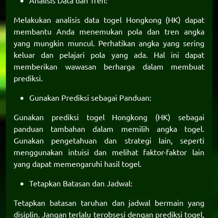
Analisis Data dan Tren:
Melakukan analisis data togel Hongkong (HK) dapat
membantu Anda menemukan pola dan tren angka
yang mungkin muncul. Perhatikan angka yang sering
keluar dan pelajari pola yang ada. Hal ini dapat
memberikan wawasan berharga dalam membuat
prediksi.
Gunakan Prediksi sebagai Panduan:
Gunakan prediksi togel Hongkong (HK) sebagai
panduan tambahan dalam memilih angka togel.
Gunakan pengetahuan dan strategi lain, seperti
menggunakan intuisi dan melihat faktor-faktor lain
yang dapat memengaruhi hasil togel.
Tetapkan Batasan dan Jadwal:
Tetapkan batasan taruhan dan jadwal bermain yang
disiplin. Jangan terlalu terobsesi dengan prediksi togel,