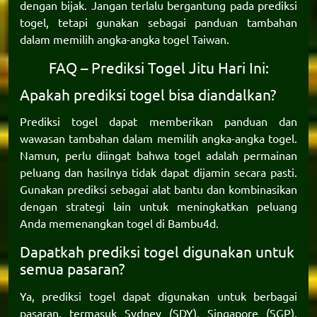
dengan bijak. Jangan terlalu bergantung pada prediksi
togel, tetapi gunakan sebagai panduan tambahan
dalam memilih angka-angka togel Taiwan.
FAQ – Prediksi Togel Jitu Hari Ini:
Apakah prediksi togel bisa diandalkan?
Prediksi togel dapat memberikan panduan dan
wawasan tambahan dalam memilih angka-angka togel.
Namun, perlu diingat bahwa togel adalah permainan
peluang dan hasilnya tidak dapat dijamin secara pasti.
Gunakan prediksi sebagai alat bantu dan kombinasikan
dengan strategi lain untuk meningkatkan peluang
Anda memenangkan togel di
Bambu4d
.
Dapatkah prediksi togel digunakan untuk
semua pasaran?
Ya, prediksi togel dapat digunakan untuk berbagai
pasaran, termasuk Sydney (SDY), Singapore (SGP),