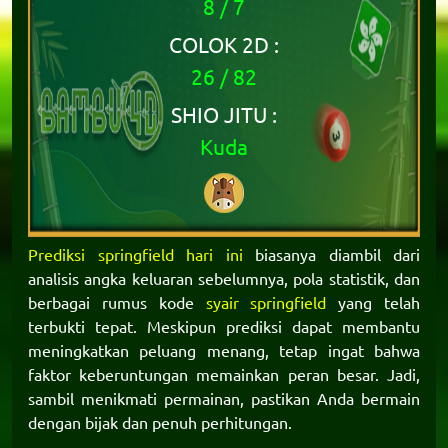
8 / 7
COLOK 2D :
26 / 82
SHIO JITU :
Kuda
Prediksi springfield hari ini
biasanya diambil dari
analisis angka keluaran sebelumnya, pola statistik, dan
berbagai rumus kode
syair springfield
yang telah
terbukti tepat. Meskipun prediksi dapat membantu
meningkatkan peluang menang, tetap ingat bahwa
faktor keberuntungan memainkan peran besar. Jadi,
sambil menikmati permainan, pastikan Anda bermain
dengan bijak dan penuh perhitungan.