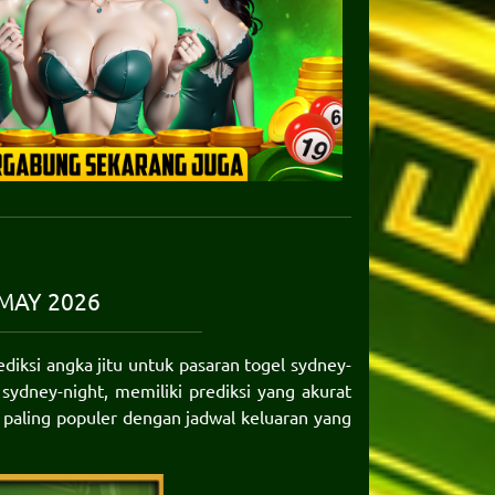
 MAY 2026
ksi angka jitu untuk pasaran togel sydney-
sydney-night, memiliki prediksi yang akurat
paling populer dengan jadwal keluaran yang