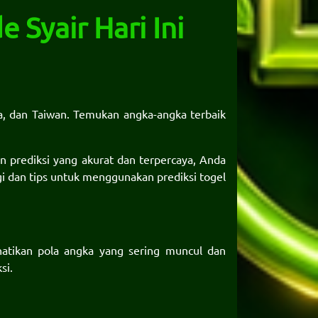
Syair Hari Ini
a, dan Taiwan. Temukan angka-angka terbaik
an prediksi yang akurat dan terpercaya, Anda
egi dan tips untuk menggunakan
prediksi togel
rhatikan pola angka yang sering muncul dan
si.