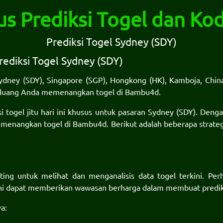
 Prediksi Togel dan Kode 
Prediksi Togel Sydney (SDY)
ediksi Togel Sydney (SDY)
dney (SDY), Singapore (SGP), Hongkong (HK), Kamboja, Chin
peluang Anda memenangkan togel di
Bambu4d
.
si togel jitu hari ini khusus untuk pasaran Sydney (SDY). Deng
emenangkan togel di
Bambu4d
. Berikut adalah beberapa strat
ting untuk melihat dan menganalisis data togel terkini. Pe
 ini dapat memberikan wawasan berharga dalam membuat predik
a: