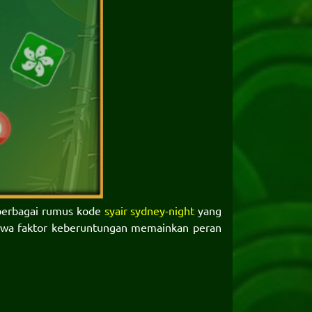
n berbagai rumus kode
syair sydney-night
yang
ahwa faktor keberuntungan memainkan peran