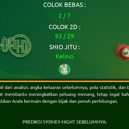
COLOK BEBAS :
2 / 7
COLOK 2D :
93 / 29
SHIO JITU :
Kelinci
l dari analisis angka keluaran sebelumnya, pola statistik, da
dapat membantu meningkatkan peluang menang, tetap ingat b
astikan Anda bermain dengan bijak dan penuh perhitungan.
PREDIKSI SYDNEY-NIGHT SEBELUMNYA: