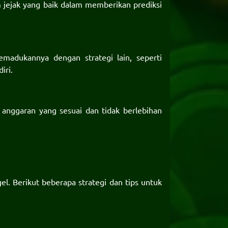
 jejak yang baik dalam memberikan prediksi
madukannya dengan strategi lain, seperti
iri.
 anggaran yang sesuai dan tidak berlebihan
gel. Berikut beberapa strategi dan tips untuk