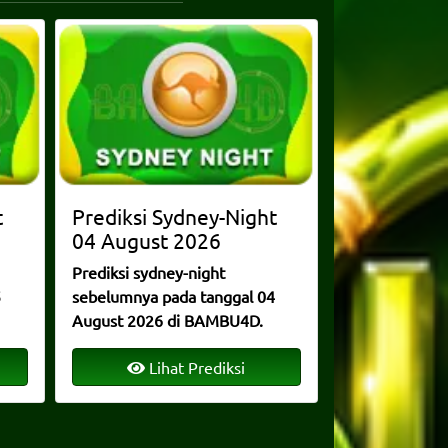
t
Prediksi
Sydney-Night
Prediksi
Sy
04 August 2026
03 August
Prediksi sydney-night
Prediksi sydne
5
sebelumnya pada tanggal 04
sebelumnya pa
August 2026 di BAMBU4D.
August 2026 
Lihat Prediksi
Liha