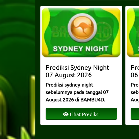
ey-Night
Prediksi
Sydney-Night
Pr
026
07 August 2026
06
ight
Prediksi sydney-night
Pre
tanggal 07
sebelumnya pada tanggal 07
seb
BAMBU4D.
August 2026 di BAMBU4D.
Aug
rediksi
Lihat Prediksi