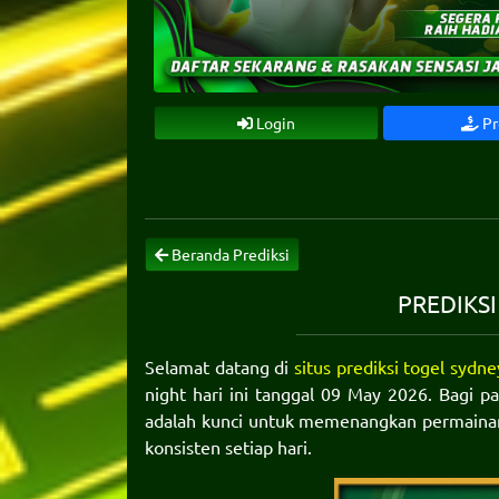
Login
Pr
Beranda Prediksi
PREDIKSI
Selamat datang di
situs prediksi togel sydne
night hari ini tanggal 09 May 2026. Bagi p
adalah kunci untuk memenangkan permainan.
konsisten setiap hari.