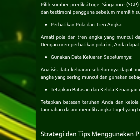
Pilih sumber prediksi togel Singapore (SGP)
dan testimoni pengguna sebelum memilih su
Perhatikan Pola dan Tren Angka:
Amati pola dan tren angka yang muncul da
Dengan memperhatikan pola ini, Anda dap
Gunakan Data Keluaran Sebelumnya:
Analisis data keluaran sebelumnya dapat 
angka yang sering muncul dan gunakan sebag
Tetapkan Batasan dan Kelola Keuangan 
Tetapkan batasan taruhan Anda dan kelola 
tambahan dalam memilih angka togel yang t
Strategi dan Tips Menggunakan P