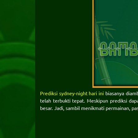
Prediksi sydney-night hari ini
biasanya diambi
telah terbukti tepat. Meskipun prediksi 
besar. Jadi, sambil menikmati permainan, p