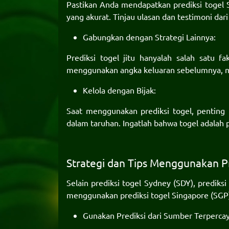
Pastikan Anda mendapatkan prediksi togel 
yang akurat. Tinjau ulasan dan testimoni da
Gabungkan dengan Strategi Lainnya:
Prediksi togel jitu
hanyalah salah satu fa
menggunakan angka keluaran sebelumnya, me
Kelola dengan Bijak:
Saat menggunakan prediksi togel, penting 
dalam taruhan. Ingatlah bahwa togel adalah p
Strategi dan Tips Menggunakan Pr
Selain prediksi togel Sydney (SDY), prediksi
menggunakan prediksi togel Singapore (SGP)
Gunakan Prediksi dari Sumber Terpercay