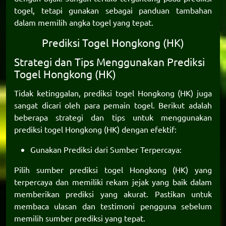
togel, tetapi gunakan sebagai panduan tambahan
dalam memilih angka togel yang tepat.
Prediksi Togel Hongkong (HK)
Strategi dan Tips Menggunakan Prediksi
Togel Hongkong (HK)
Tidak ketinggalan,
prediksi togel Hongkong
(HK) juga
sangat dicari oleh para pemain togel. Berikut adalah
beberapa strategi dan tips untuk menggunakan
prediksi togel Hongkong (HK) dengan efektif:
Gunakan Prediksi dari Sumber Terpercaya:
Pilih sumber prediksi togel Hongkong (HK) yang
terpercaya dan memiliki rekam jejak yang baik dalam
memberikan prediksi yang akurat. Pastikan untuk
membaca ulasan dan testimoni pengguna sebelum
memilih sumber prediksi yang tepat.