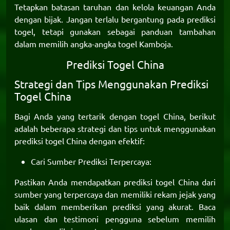
Tetapkan batasan taruhan dan kelola keuangan Anda
dengan bijak. Jangan terlalu bergantung pada prediksi
togel, tetapi gunakan sebagai panduan tambahan
dalam memilih angka-angka togel Kamboja.
Prediksi Togel China
Strategi dan Tips Menggunakan Prediksi
Togel China
Bagi Anda yang tertarik dengan togel China, berikut
adalah beberapa strategi dan tips untuk menggunakan
prediksi togel China
dengan efektif:
Cari Sumber Prediksi Terpercaya:
Pastikan Anda mendapatkan prediksi togel China dari
sumber yang terpercaya dan memiliki rekam jejak yang
baik dalam memberikan prediksi yang akurat. Baca
ulasan dan testimoni pengguna sebelum memilih