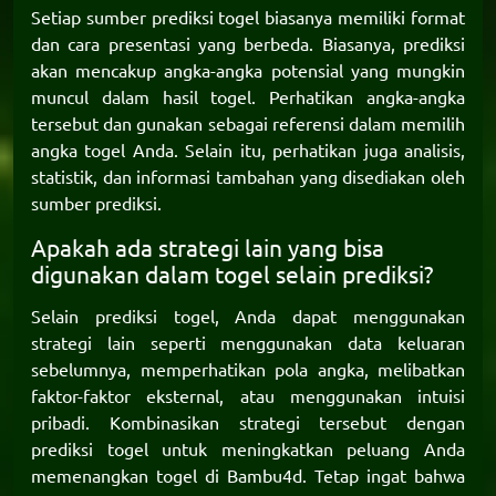
Setiap sumber prediksi togel biasanya memiliki format
dan cara presentasi yang berbeda. Biasanya, prediksi
akan mencakup angka-angka potensial yang mungkin
muncul dalam hasil togel. Perhatikan angka-angka
tersebut dan gunakan sebagai referensi dalam memilih
angka togel Anda. Selain itu, perhatikan juga analisis,
statistik, dan informasi tambahan yang disediakan oleh
sumber prediksi.
Apakah ada strategi lain yang bisa
digunakan dalam togel selain prediksi?
Selain prediksi togel, Anda dapat menggunakan
strategi lain seperti menggunakan data keluaran
sebelumnya, memperhatikan pola angka, melibatkan
faktor-faktor eksternal, atau menggunakan intuisi
pribadi. Kombinasikan strategi tersebut dengan
prediksi togel untuk meningkatkan peluang Anda
memenangkan togel di
Bambu4d
. Tetap ingat bahwa