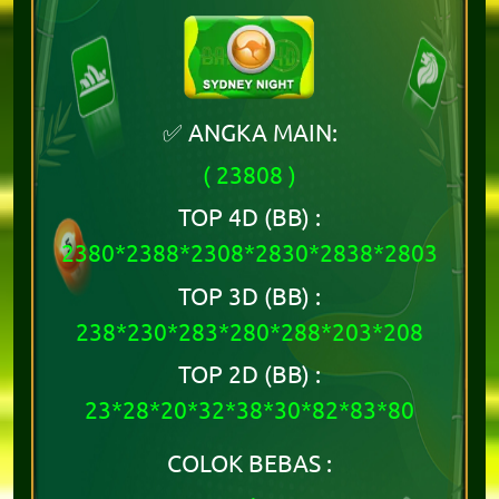
✅ ANGKA MAIN:
( 23808 )
TOP 4D (BB) :
2380*2388*2308*2830*2838*2803
TOP 3D (BB) :
238*230*283*280*288*203*208
TOP 2D (BB) :
23*28*20*32*38*30*82*83*80
COLOK BEBAS :