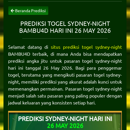
Beranda Prediksi
PREDIKSI TOGEL SYDNEY-NIGHT
BAMBU4D HARI INI 26 MAY 2026
Selamat datang di
situs prediksi togel sydney-night
BAMBU4D terbaik, di mana Anda bisa mendapatkan
prediksi angka jitu untuk pasaran togel sydney-night
hari ini tanggal 26 May 2026. Bagi para penggemar
togel, terutama yang mengikuti pasaran togel sydney-
night, memiliki prediksi yang akurat adalah kunci untuk
memenangkan permainan. Pasaran togel sydney-night
menjadi salah satu pasaran yang paling populer dengan
jadwal keluaran yang konsisten setiap hari.
PREDIKSI SYDNEY-NIGHT HARI INI
26 MAY 2026