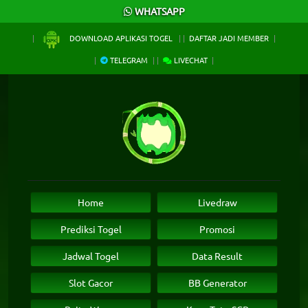
×
WHATSAPP
DOWNLOAD APLIKASI TOGEL
DAFTAR JADI MEMBER
TELEGRAM
LIVECHAT
Home
Livedraw
Prediksi Togel
Promosi
Jadwal Togel
Data Result
Slot Gacor
BB Generator