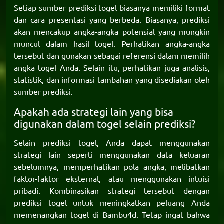
Setiap sumber prediksi togel biasanya memiliki format
dan cara presentasi yang berbeda. Biasanya, prediksi
akan mencakup angka-angka potensial yang mungkin
muncul dalam hasil togel. Perhatikan angka-angka
tersebut dan gunakan sebagai referensi dalam memilih
angka togel Anda. Selain itu, perhatikan juga analisis,
statistik, dan informasi tambahan yang disediakan oleh
sumber prediksi.
Apakah ada strategi lain yang bisa
digunakan dalam togel selain prediksi?
Selain prediksi togel, Anda dapat menggunakan
strategi lain seperti menggunakan data keluaran
sebelumnya, memperhatikan pola angka, melibatkan
faktor-faktor eksternal, atau menggunakan intuisi
pribadi. Kombinasikan strategi tersebut dengan
prediksi togel untuk meningkatkan peluang Anda
memenangkan togel di
Bambu4d
. Tetap ingat bahwa