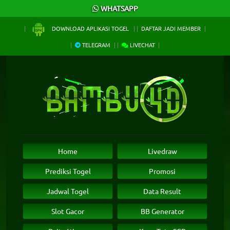
×
WHATSAPP
DOWNLOAD APLIKASI TOGEL
DAFTAR JADI MEMBER
TELEGRAM
LIVECHAT
Home
Livedraw
Prediksi Togel
Promosi
Jadwal Togel
Data Result
Slot Gacor
BB Generator