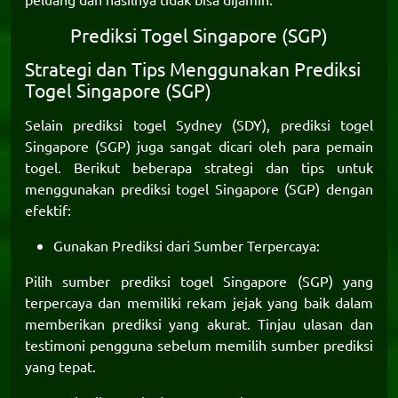
Prediksi Togel Singapore (SGP)
Strategi dan Tips Menggunakan Prediksi
Togel Singapore (SGP)
Selain prediksi togel Sydney (SDY), prediksi togel
Singapore (SGP) juga sangat dicari oleh para pemain
togel. Berikut beberapa strategi dan tips untuk
menggunakan prediksi togel Singapore (SGP) dengan
efektif:
Gunakan Prediksi dari Sumber Terpercaya:
Pilih sumber prediksi togel Singapore (SGP) yang
terpercaya dan memiliki rekam jejak yang baik dalam
memberikan prediksi yang akurat. Tinjau ulasan dan
testimoni pengguna sebelum memilih sumber prediksi
yang tepat.