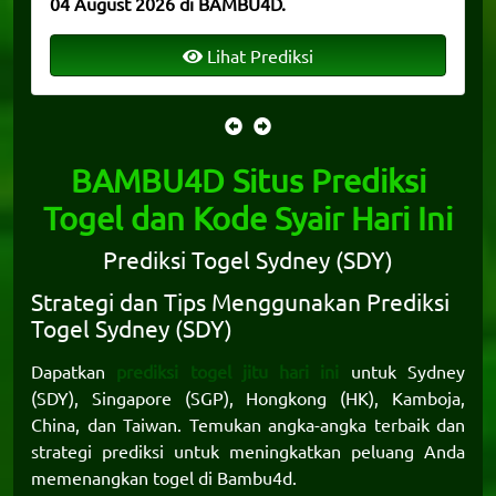
04 August 2026 di BAMBU4D.
Lihat Prediksi
BAMBU4D Situs Prediksi
Togel dan Kode Syair Hari Ini
Prediksi Togel Sydney (SDY)
Strategi dan Tips Menggunakan Prediksi
Togel Sydney (SDY)
Dapatkan
prediksi togel jitu hari ini
untuk Sydney
(SDY), Singapore (SGP), Hongkong (HK), Kamboja,
China, dan Taiwan. Temukan angka-angka terbaik dan
strategi prediksi untuk meningkatkan peluang Anda
memenangkan togel di
Bambu4d
.