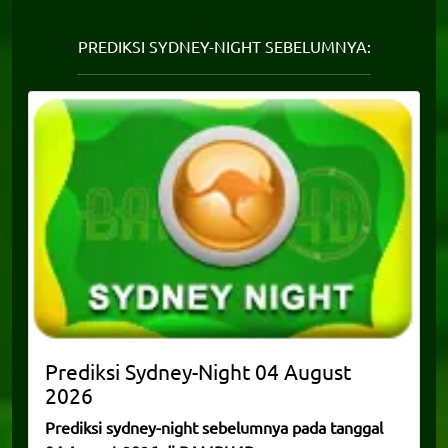
PREDIKSI SYDNEY-NIGHT SEBELUMNYA:
Prediksi
Sydney-Night
04 August
2026
Prediksi sydney-night sebelumnya pada tanggal