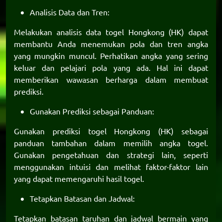
Analisis Data dan Tren:
Melakukan analisis data togel Hongkong (HK) dapat
membantu Anda menemukan pola dan tren angka
yang mungkin muncul. Perhatikan angka yang sering
keluar dan pelajari pola yang ada. Hal ini dapat
memberikan wawasan berharga dalam membuat
prediksi.
Gunakan Prediksi sebagai Panduan:
Gunakan prediksi togel Hongkong (HK) sebagai
panduan tambahan dalam memilih angka togel.
Gunakan pengetahuan dan strategi lain, seperti
menggunakan intuisi dan melihat faktor-faktor lain
yang dapat memengaruhi hasil togel.
Tetapkan Batasan dan Jadwal:
Tetapkan batasan taruhan dan jadwal bermain yang