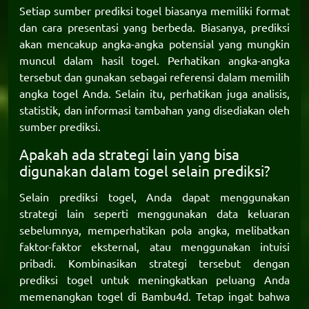
Setiap sumber prediksi togel biasanya memiliki format
dan cara presentasi yang berbeda. Biasanya, prediksi
akan mencakup angka-angka potensial yang mungkin
muncul dalam hasil togel. Perhatikan angka-angka
tersebut dan gunakan sebagai referensi dalam memilih
angka togel Anda. Selain itu, perhatikan juga analisis,
statistik, dan informasi tambahan yang disediakan oleh
sumber prediksi.
Apakah ada strategi lain yang bisa
digunakan dalam togel selain prediksi?
Selain prediksi togel, Anda dapat menggunakan
strategi lain seperti menggunakan data keluaran
sebelumnya, memperhatikan pola angka, melibatkan
faktor-faktor eksternal, atau menggunakan intuisi
pribadi. Kombinasikan strategi tersebut dengan
prediksi togel untuk meningkatkan peluang Anda
memenangkan togel di
Bambu4d
. Tetap ingat bahwa