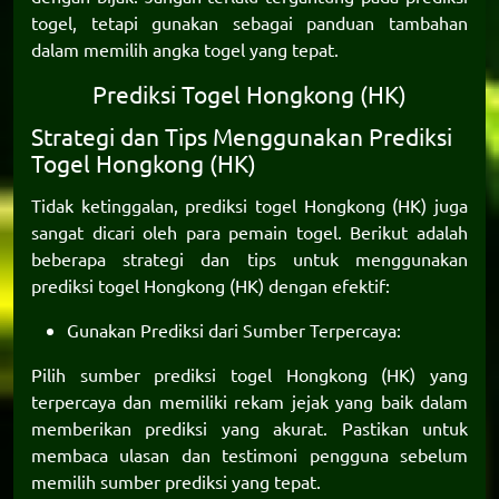
togel, tetapi gunakan sebagai panduan tambahan
dalam memilih angka togel yang tepat.
Prediksi Togel Hongkong (HK)
Strategi dan Tips Menggunakan Prediksi
Togel Hongkong (HK)
Tidak ketinggalan,
prediksi togel Hongkong
(HK) juga
sangat dicari oleh para pemain togel. Berikut adalah
beberapa strategi dan tips untuk menggunakan
prediksi togel Hongkong (HK) dengan efektif:
Gunakan Prediksi dari Sumber Terpercaya:
Pilih sumber prediksi togel Hongkong (HK) yang
terpercaya dan memiliki rekam jejak yang baik dalam
memberikan prediksi yang akurat. Pastikan untuk
membaca ulasan dan testimoni pengguna sebelum
memilih sumber prediksi yang tepat.