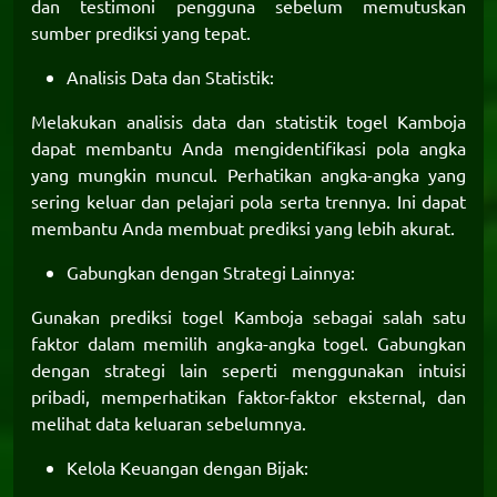
dan testimoni pengguna sebelum memutuskan
sumber prediksi yang tepat.
Analisis Data dan Statistik:
Melakukan analisis data dan statistik togel Kamboja
dapat membantu Anda mengidentifikasi pola angka
yang mungkin muncul. Perhatikan angka-angka yang
sering keluar dan pelajari pola serta trennya. Ini dapat
membantu Anda membuat prediksi yang lebih akurat.
Gabungkan dengan Strategi Lainnya:
Gunakan prediksi togel Kamboja sebagai salah satu
faktor dalam memilih angka-angka togel. Gabungkan
dengan strategi lain seperti menggunakan intuisi
pribadi, memperhatikan faktor-faktor eksternal, dan
melihat data keluaran sebelumnya.
Kelola Keuangan dengan Bijak: